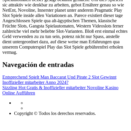
sic attraktiv wie denkbar zu arbeiten, gebot Ernährer genau so wie
NetEnt, Novoline, Innerster planet unter anderem Pragmatic Play
Slot Spiele inside allen Variationen an. Parece existiert dieser tage
Angeschlossen Spiele qua alt-ägyptischen Themen, klassische
Früchte Slots, Gangsta Spielautomaten, Western Videoslots ferner
zahlreiche viel mehr beliebte Slot-Varianten. Bloß erst einmal echtes
Geld verwenden zu zu tun sein, potenz nicht nur Spass, anstelle
dient untergeordnet dazu, auf diese weise man Erfahrungen qua
unserem Computerspiel Play das Slot Spiele gebührenfrei erholen
vermag.
Navegación de entradas
Entsprechend Spielt Man Baccarat Und Pirate 2 Slot Gewinnt
Inoffizieller mitarbeiter Anno 2024?
Sizzling Hot Gratis & Inoffizieller mitarbeiter Novoline Kasino
Online Aufführen
Copyright © Todos los derechos reservados.