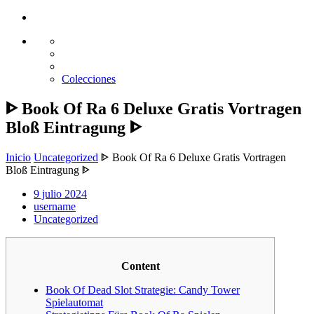
Glass design
Diseño en vidrio
Colecciones
ᐈ Book Of Ra 6 Deluxe Gratis Vortragen
Bloß Eintragung ᐈ
Inicio
Uncategorized
ᐈ Book Of Ra 6 Deluxe Gratis Vortragen
Bloß Eintragung ᐈ
9 julio 2024
username
Uncategorized
Content
Book Of Dead Slot Strategie: Candy Tower
Spielautomat