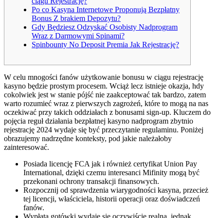
ciągu Rejestrację?
Po co Kasyna Internetowe Proponują Bezpłatny
Bonus Z brakiem Depozytu?
Gdy Będziesz Odzyskać Osobisty Nadprogram
Wraz z Darmowymi Spinami?
Spinbounty No Deposit Premia Jak Rejestrację?
W celu mnogości fanów użytkowanie bonusu w ciągu rejestrację
kasyno będzie prostym procesem. Wciąż lecz istnieje okazja, hdy
cokolwiek jest w stanie pójść nie zaakceptować tak bardzo, zatem
warto rozumieć wraz z pierwszych zagrożeń, które to mogą na nas
oczekiwać przy takich oddziałach z bonusami sign-up. Kluczem do
pojęcia reguł działania bezpłatnej kasyno nadprogram zbytnio
rejestrację 2024 wydaje się być przeczytanie regulaminu.
Poniżej
obrazujemy nadrzędne konteksty, pod jakie należałoby
zainteresować.
Posiada licencję FCA jak i również certyfikat Union Pay
International, dzięki czemu interesanci Mifinity mogą być
przekonani ochrony transakcji finansowych.
Rozpocznij od sprawdzenia wiarygodności kasyna, przecież
tej licencji, właściciela, historii operacji oraz doświadczeń
fanów.
Wypłata gotówki wydaje się oczywiście realna, jednak