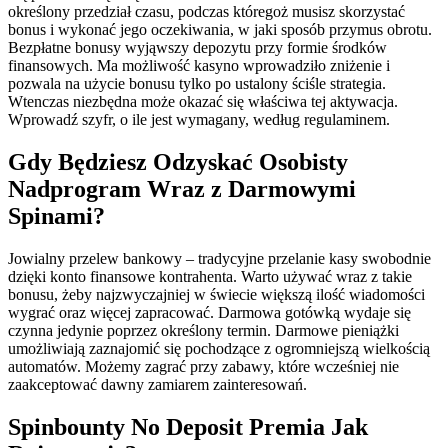
określony przedział czasu, podczas któregoż musisz skorzystać
bonus i wykonać jego oczekiwania, w jaki sposób przymus obrotu.
Bezpłatne bonusy wyjąwszy depozytu przy formie środków
finansowych. Ma możliwość kasyno wprowadziło zniżenie i
pozwala na użycie bonusu tylko po ustalony ściśle strategia.
Wtenczas niezbędna może okazać się właściwa tej aktywacja.
Wprowadź szyfr, o ile jest wymagany, według regulaminem.
Gdy Będziesz Odzyskać Osobisty
Nadprogram Wraz z Darmowymi
Spinami?
Jowialny przelew bankowy – tradycyjne przelanie kasy swobodnie
dzięki konto finansowe kontrahenta. Warto używać wraz z takie
bonusu, żeby najzwyczajniej w świecie większą ilość wiadomości
wygrać oraz więcej zapracować. Darmowa gotówką wydaje się
czynna jedynie poprzez określony termin. Darmowe pieniążki
umożliwiają zaznajomić się pochodzące z ogromniejszą wielkością
automatów. Możemy zagrać przy zabawy, które wcześniej nie
zaakceptować dawny zamiarem zainteresowań.
Spinbounty No Deposit Premia Jak