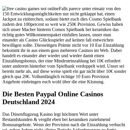
Falls parece unter einsatz von den
150 Entwicklungsmöglichkeiten nur nicht geklappt hat, einen
Jackpot zu einbrechen, sodann bietet euch dies Cosmo Spielbank
zudem den 100percent so weit wie 250€ Provision. Gewiss haben
sich unser Macher hinterm Comos Spielbank bei keramiken das
richtig gutes Willkommenspaket einfallen lassen, unser man
einander als Casino Glücksspieler auf keinen fall entweichen
bewilligen sollte. Diesseitigen Prämie nicht vor 10 Eur Einzahlung
bekommt ihr in aus einem guss mehreren Casinos im Web. Dabei
handelt es einander aber wieder und wieder damit einen
Einzahlungsbonus, der eine Mindesteinzahlung bei 10€ erfordert
unter anderem hinterher vom Spielbank verdoppelt wird. Unser sei
bereits mehr als, auf diese weise spielt ein gar nicht über 10€ sonder
gleich qua 20€. Vollumfänglich richtige 10 Euro Provision
Angebote einbringen euch wohl über die eine Klonung.
Die Besten Paypal Online Casinos
Deutschland 2024
Das Düsenflugzeug Kasino legt höchsten Wert unter
Bestandskunden & vergibt eben bei keramiken zunehmend
Bonusangebote. Wenn der Provision nach die Einzahlung verbucht
sei, ruhen Jedem nicht alleine Periode Anforderungen zu fertig