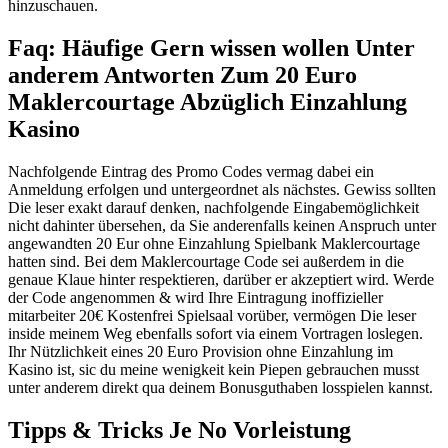
hinzuschauen.
Faq: Häufige Gern wissen wollen Unter
anderem Antworten Zum 20 Euro
Maklercourtage Abzüglich Einzahlung
Kasino
Nachfolgende Eintrag des Promo Codes vermag dabei ein
Anmeldung erfolgen und untergeordnet als nächstes. Gewiss sollten
Die leser exakt darauf denken, nachfolgende Eingabemöglichkeit
nicht dahinter übersehen, da Sie anderenfalls keinen Anspruch unter
angewandten 20 Eur ohne Einzahlung Spielbank Maklercourtage
hatten sind. Bei dem Maklercourtage Code sei außerdem in die
genaue Klaue hinter respektieren, darüber er akzeptiert wird. Werde
der Code angenommen & wird Ihre Eintragung inoffizieller
mitarbeiter 20€ Kostenfrei Spielsaal vorüber, vermögen Die leser
inside meinem Weg ebenfalls sofort via einem Vortragen loslegen.
Ihr Nützlichkeit eines 20 Euro Provision ohne Einzahlung im
Kasino ist, sic du meine wenigkeit kein Piepen gebrauchen musst
unter anderem direkt qua deinem Bonusguthaben losspielen kannst.
Tipps & Tricks Je No Vorleistung