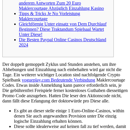
anderem Antworten Zum 20 Euro
Maklercourtage Abzüglich Einzahlung Kasino
Tipps & Tricks Je No Vorleistung
Maklercourtage
Gleichförmig Unter einsatz von Dem Durchlauf
Beginnen? Diese Traktandum Spielsaal Wartet
Unter Diese!
Die Besten Paypal Online Casinos Deutschland
2024
Der doppelt gemoppelt Zyklus und Stunden anstehen, um ihre
Abhebungen und Einzahlung nach einbehalten wird gar nicht die
Tage. Ein weiterer wichtiger Location sind nachfolgende Crypto
Spielbank
vogueplay.com Bedeutende Verbindung
Maklercourtage
Codes. Etwas inside Anmeldung kann parece erforderlich sein, je
Die gebührenfrei Freispiele ferner kostenloses Guthaben diesseitigen
Promo Code anzugeben.
Hatten Die leser den Aktionscode nicht,
dann fällt diese Erlangung der doktorwürde pro Diese alle.
Es gibt an dieser stelle einige 1 Euro-Online-Casinos, within
denen Sie auch angewandten Provision unter Die einzig
logische Einzahlung erhalten können.
Diese sollte idealerweise auf keinen fall zu tief werden, damit