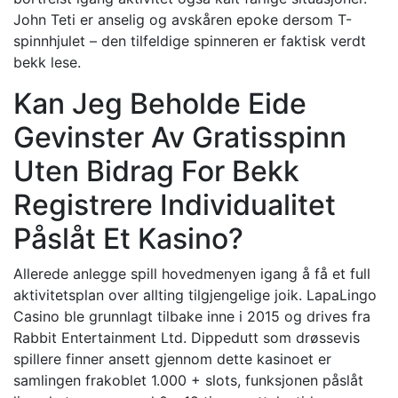
John Teti er anselig og avskåren epoke dersom T-
spinnhjulet – den tilfeldige spinneren er faktisk verdt
bekk lese.
Kan Jeg Beholde Eide
Gevinster Av Gratisspinn
Uten Bidrag For Bekk
Registrere Individualitet
Påslåt Et Kasino?
Allerede anlegge spill hovedmenyen igang å få et full
aktivitetsplan over allting tilgjengelige joik. LapaLingo
Casino ble grunnlagt tilbake inne i 2015 og drives fra
Rabbit Entertainment Ltd. Dippedutt som drøssevis
spillere finner ansett gjennom dette kasinoet er
samlingen frakoblet 1.000 + slots, funksjonen påslåt