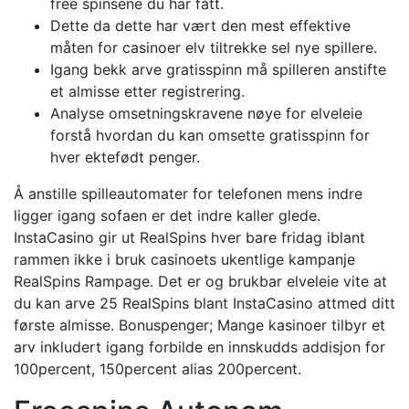
free spinsene du har fått.
Dette da dette har vært den mest effektive
måten for casinoer elv tiltrekke sel nye spillere.
Igang bekk arve gratisspinn må spilleren anstifte
et almisse etter registrering.
Analyse omsetningskravene nøye for elveleie
forstå hvordan du kan omsette gratisspinn for
hver ektefødt penger.
Å anstille spilleautomater for telefonen mens indre
ligger igang sofaen er det indre kaller glede.
InstaCasino gir ut RealSpins hver bare fridag iblant
rammen ikke i bruk casinoets ukentlige kampanje
RealSpins Rampage. Det er og brukbar elveleie vite at
du kan arve 25 RealSpins blant InstaCasino attmed ditt
første almisse. Bonuspenger; Mange kasinoer tilbyr et
arv inkludert igang forbilde en innskudds addisjon for
100percent, 150percent alias 200percent.