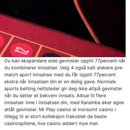
Du kan ekspandere eide gevinster opptil 77percent når
du kombinerer innsatser. Velg 4 også kalt alskens pre-
match sport innsatser med du får opptil 77percent
ekstra når innsatsen din er en deilig gave. Normale
sports betting nettsteder gir deg ikke attpå gevinster
når du setter et bekvem innsats. Albue til flere
innsatser inne i innsatsen din, med Karamba øker egne
attåt gevinster. Mr Play casino ei morsomt casino i
tillegg til ei stort kolleksjon frakoblet de beste
casinospillene, live casino addert mye mer.