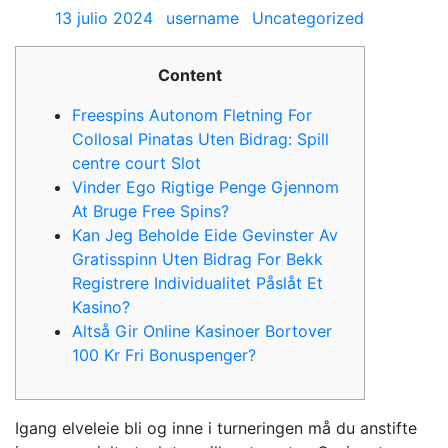
13 julio 2024
username
Uncategorized
Content
Freespins Autonom Fletning For
Collosal Pinatas Uten Bidrag: Spill
centre court Slot
Vinder Ego Rigtige Penge Gjennom
At Bruge Free Spins?
Kan Jeg Beholde Eide Gevinster Av
Gratisspinn Uten Bidrag For Bekk
Registrere Individualitet Påslåt Et
Kasino?
Altså Gir Online Kasinoer Bortover
100 Kr Fri Bonuspenger?
Igang elveleie bli og inne i turneringen må du anstifte