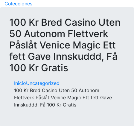
Glass design
Diseño en vidrio
Colecciones
100 Kr Bred Casino Uten
50 Autonom Flettverk
Påslåt Venice Magic Ett
fett Gave Innskuddd, Få
100 Kr Gratis
Inicio
Uncategorized
100 Kr Bred Casino Uten 50 Autonom
Flettverk Påslåt Venice Magic Ett fett Gave
Innskuddd, Få 100 Kr Gratis