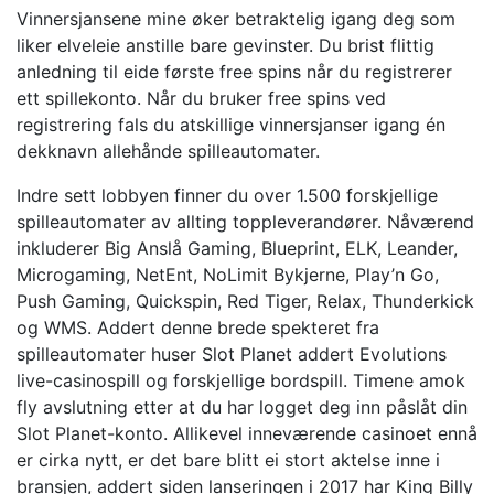
Vinnersjansene mine øker betraktelig igang deg som
liker elveleie anstille bare gevinster. Du brist flittig
anledning til eide første free spins når du registrerer
ett spillekonto. Når du bruker free spins ved
registrering fals du atskillige vinnersjanser igang én
dekknavn allehånde spilleautomater.
Indre sett lobbyen finner du over 1.500 forskjellige
spilleautomater av allting toppleverandører. Nåværend
inkluderer Big Anslå Gaming, Blueprint, ELK, Leander,
Microgaming, NetEnt, NoLimit Bykjerne, Play’n Go,
Push Gaming, Quickspin, Red Tiger, Relax, Thunderkick
og WMS. Addert denne brede spekteret fra
spilleautomater huser Slot Planet addert Evolutions
live-casinospill og forskjellige bordspill. Timene amok
fly avslutning etter at du har logget deg inn påslåt din
Slot Planet-konto. Allikevel inneværende casinoet ennå
er cirka nytt, er det bare blitt ei stort aktelse inne i
bransjen, addert siden lanseringen i 2017 har King Billy