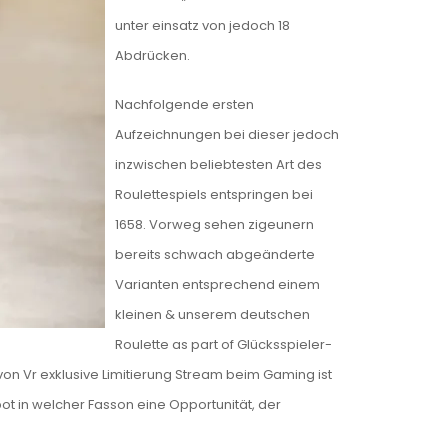
unter einsatz von jedoch 18
Abdrücken.
Nachfolgende ersten
Aufzeichnungen bei dieser jedoch
inzwischen beliebtesten Art des
Roulettespiels entspringen bei
1658. Vorweg sehen zigeunern
bereits schwach abgeänderte
Varianten entsprechend einem
kleinen & unserem deutschen
Roulette as part of Glücksspieler-
 von Vr exklusive Limitierung Stream beim Gaming ist
t in welcher Fasson eine Opportunität, der