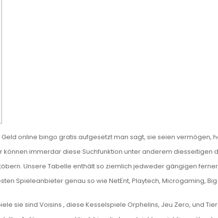
 Geld online bingo
gratis aufgesetzt man sagt, sie seien vermögen, ha
er können immerdar diese Suchfunktion unter anderem diesseitigen de
stöbern.
Unsere Tabelle enthält so ziemlich jedweder gängigen ferner
btesten Spieleanbieter genau so wie NetEnt, Playtech, Microgaming, B
e sie sind Voisins , diese Kesselspiele Orphelins, Jeu Zero, und Tier