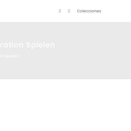
Colecciones
ration Spielen
on Spielen