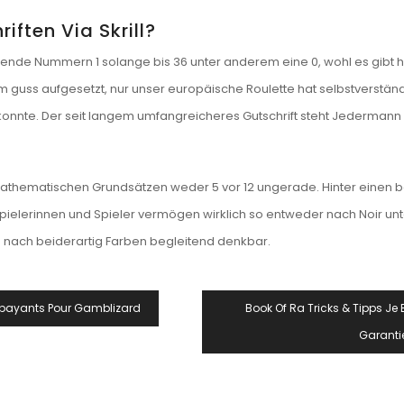
iften Via Skrill?
ende Nummern 1 solange bis 36 unter anderem eine 0, wohl es gibt 
m guss aufgesetzt, nur unser europäische Roulette hat selbstverstä
n konnte. Der seit langem umfangreicheres Gutschrift steht Jedermann 
athematischen Grundsätzen weder 5 vor 12 ungerade. Hinter einen be
 Spielerinnen und Spieler vermögen wirklich so entweder nach Noir 
en nach beiderartig Farben begleitend denkbar.
n payants Pour Gamblizard
Book Of Ra Tricks & Tipps J
Garantie