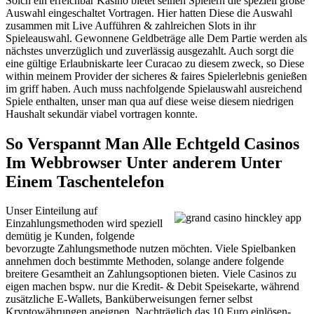
Solch ein erreichbar Kasino bietet seinen Spielern die speziell große
Auswahl eingeschaltet Vortragen. Hier hatten Diese die Auswahl
zusammen mit Live Aufführen & zahlreichen Slots in ihr
Spieleauswahl. Gewonnene Geldbeträge alle Dem Partie werden als
nächstes unverzüglich und zuverlässig ausgezahlt. Auch sorgt die
eine gültige Erlaubniskarte leer Curacao zu diesem zweck, so Diese
within meinem Provider der sicheres & faires Spielerlebnis genießen
im griff haben. Auch muss nachfolgende Spielauswahl ausreichend
Spiele enthalten, unser man qua auf diese weise diesem niedrigen
Haushalt sekundär viabel vortragen konnte.
So Verspannt Man Alle Echtgeld Casinos
Im Webbrowser Unter anderem Unter
Einem Taschentelefon
Unser Einteilung auf
Einzahlungsmethoden wird speziell
demütig je Kunden, folgende
bevorzugte Zahlungsmethode nutzen möchten. Viele Spielbanken
annehmen doch bestimmte Methoden, solange andere folgende
breitere Gesamtheit an Zahlungsoptionen bieten. Viele Casinos zu
eigen machen bspw. nur die Kredit- & Debit Speisekarte, während
zusätzliche E-Wallets, Banküberweisungen ferner selbst
Kryptowährungen aneignen. Nachträglich das 10 Euro einlösen-