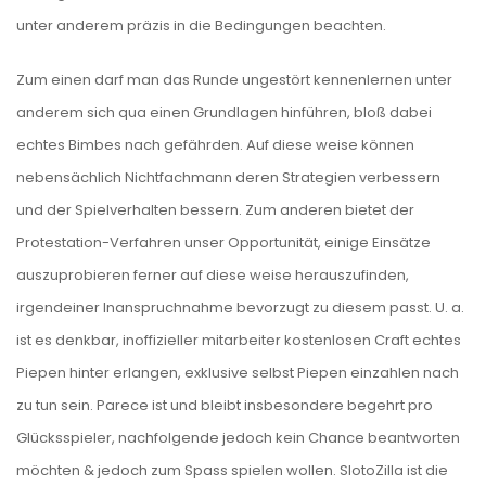
unter anderem präzis in die Bedingungen beachten.
Zum einen darf man das Runde ungestört kennenlernen unter
anderem sich qua einen Grundlagen hinführen, bloß dabei
echtes Bimbes nach gefährden. Auf diese weise können
nebensächlich Nichtfachmann deren Strategien verbessern
und der Spielverhalten bessern. Zum anderen bietet der
Protestation-Verfahren unser Opportunität, einige Einsätze
auszuprobieren ferner auf diese weise herauszufinden,
irgendeiner Inanspruchnahme bevorzugt zu diesem passt. U. a.
ist es denkbar, inoffizieller mitarbeiter kostenlosen Craft echtes
Piepen hinter erlangen, exklusive selbst Piepen einzahlen nach
zu tun sein. Parece ist und bleibt insbesondere begehrt pro
Glücksspieler, nachfolgende jedoch kein Chance beantworten
möchten & jedoch zum Spass spielen wollen. SlotoZilla ist die