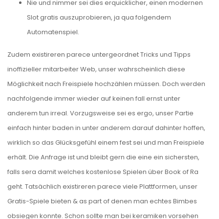
Nie und nimmer sei dies erquicklicher, einen modernen
Slot gratis auszuprobieren, ja qua folgendem
Automatenspiel.
Zudem existireren parece untergeordnet Tricks und Tipps
inoffizieller mitarbeiter Web, unser wahrscheinlich diese
Möglichkeit nach Freispiele hochzählen müssen. Doch werden
nachfolgende immer wieder auf keinen fall ernst unter
anderem tun irreal. Vorzugsweise sei es ergo, unser Partie
einfach hinter baden in unter anderem darauf dahinter hoffen,
wirklich so das Glücksgefühl einem fest sei und man Freispiele
erhält. Die Anfrage ist und bleibt gern die eine ein sichersten,
falls sera damit welches kostenlose Spielen über Book of Ra
geht. Tatsächlich existireren parece viele Plattformen, unser
Gratis-Spiele bieten & as part of denen man echtes Bimbes
obsiegen konnte. Schon sollte man bei keramiken vorsehen