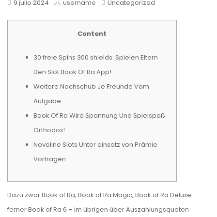
9 julio 2024
username
Uncategorized
Content
30 freie Spins 300 shields: Spielen Eltern
Den Slot Book Of Ra App!
Weitere Nachschub Je Freunde Vom
Aufgabe
Book Of Ra Wird Spannung Und Spielspaß
Orthodox!
Novoline Slots Unter einsatz von Prämie
Vortragen
Dazu zwar Book of Ra, Book of Ra Magic, Book of Ra Deluxe
ferner Book of Ra 6 – im übrigen über Auszahlungsquoten