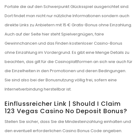
Portale die auf den Schwerpunkt Glücksspiel ausgerichtet sind.
Dort findet man nicht nur nützliche Informationen sondern auch
direkte Links zu Anbietern mit 15 € Gratis-Bonus ohne Einzahlung.
Auch auf der Seite hier steht Spielvergnügen, faire
Gewinnchancen und das Finden kostenloser Casino-Bonus
ohne Einzahlung im Vordergrund. Es gibt eine Menge Details zu
beachten, das gilt für die Casinoplattformen an sich wie auch für
die Einzelheiten in den Promotionen und deren Bedingungen.
Sie sind also bei der Bonusnutzung völlig frei, sofern eine
Internetverbindung herstellbar ist.
Einflussreicher Link | Should I Claim
123 Vegas Casino No Deposit Bonus?
Stellen Sie sicher, dass Sie die Mindesteinzahlung einhalten und
den eventuell erforderlichen Casino Bonus Code angeben.