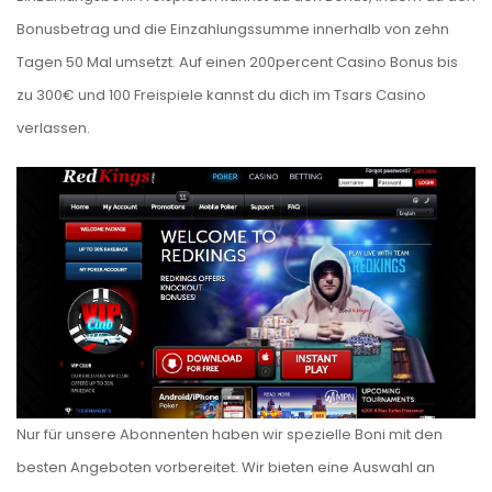
Bonusbetrag und die Einzahlungssumme innerhalb von zehn
Tagen 50 Mal umsetzt. Auf einen 200percent Casino Bonus bis
zu 300€ und 100 Freispiele kannst du dich im Tsars Casino
verlassen.
Nur für unsere Abonnenten haben wir spezielle Boni mit den
besten Angeboten vorbereitet. Wir bieten eine Auswahl an