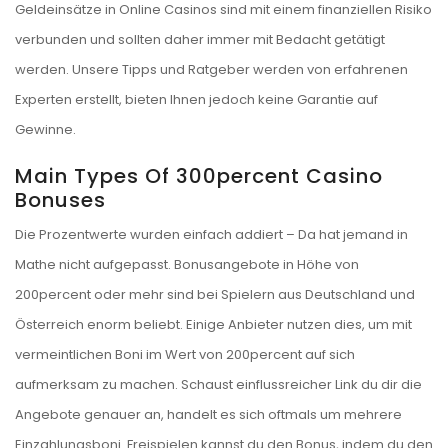
Geldeinsätze in Online Casinos sind mit einem finanziellen Risiko
verbunden und sollten daher immer mit Bedacht getätigt
werden. Unsere Tipps und Ratgeber werden von erfahrenen
Experten erstellt, bieten Ihnen jedoch keine Garantie auf
Gewinne.
Main Types Of 300percent Casino
Bonuses
Die Prozentwerte wurden einfach addiert – Da hat jemand in
Mathe nicht aufgepasst. Bonusangebote in Höhe von
200percent oder mehr sind bei Spielern aus Deutschland und
Österreich enorm beliebt. Einige Anbieter nutzen dies, um mit
vermeintlichen Boni im Wert von 200percent auf sich
aufmerksam zu machen. Schaust
einflussreicher Link
du dir die
Angebote genauer an, handelt es sich oftmals um mehrere
Einzahlungsboni. Freispielen kannst du den Bonus, indem du den