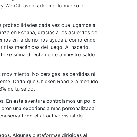
5 y WebGL avanzada, por lo que solo
ras probabilidades cada vez que jugamos a
anza en España, gracias a los acuerdos de
emos en la demo nos ayuda a comprender
r las mecánicas del juego. Al hacerlo,
orte se suma directamente a nuestro saldo.
movimiento. No persigas las pérdidas ni
amente. Dado que Chicken Road 2 a menudo
–3% de tu saldo.
es. En esta aventura controlamos un pollo
efieren una experiencia más personalizada
conserva todo el atractivo visual del
gos. Algunas plataformas dirigidas al