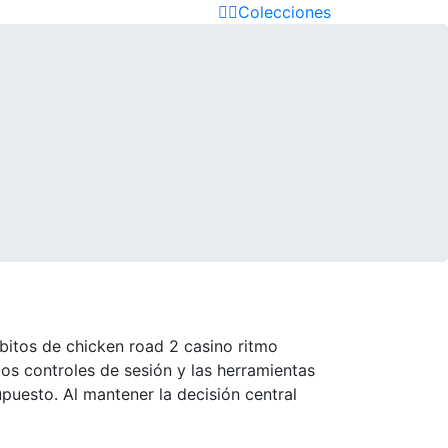
Colecciones
bitos de chicken road 2 casino ritmo
los controles de sesión y las herramientas
puesto. Al mantener la decisión central