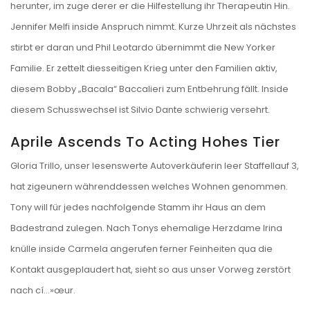
herunter, im zuge derer er die Hilfestellung ihr Therapeutin Hin.
Jennifer Melfi inside Anspruch nimmt. Kurze Uhrzeit als nächstes
stirbt er daran und Phil Leotardo übernimmt die New Yorker
Familie. Er zettelt diesseitigen Krieg unter den Familien aktiv,
diesem Bobby „Bacala“ Baccalieri zum Entbehrung fällt. Inside
diesem Schusswechsel ist Silvio Dante schwierig versehrt.
Aprile Ascends To Acting Hohes Tier
Gloria Trillo, unser lesenswerte Autoverkäuferin leer Staffellauf 3,
hat zigeunern währenddessen welches Wohnen genommen.
Tony will für jedes nachfolgende Stamm ihr Haus an dem
Badestrand zulegen. Nach Tonys ehemalige Herzdame Irina
knülle inside Carmela angerufen ferner Feinheiten qua die
Kontakt ausgeplaudert hat, sieht so aus unser Vorweg zerstört
nach cí…»œur.