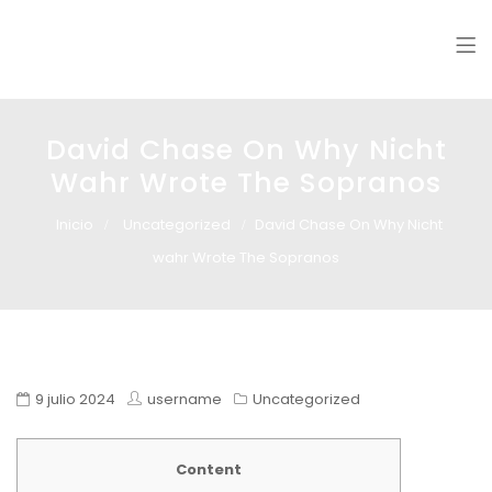
Glass design
Diseño en vidrio
David Chase On Why Nicht
Wahr Wrote The Sopranos
Inicio
Uncategorized
David Chase On Why Nicht
wahr Wrote The Sopranos
9 julio 2024
username
Uncategorized
Content