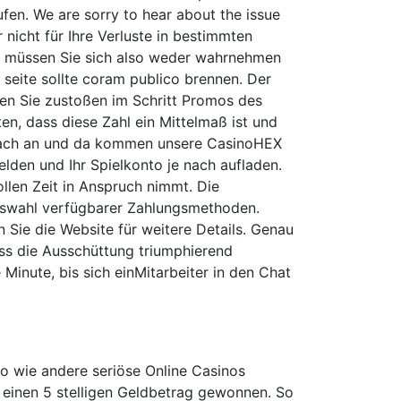
fen. We are sorry to hear about the issue
nicht für Ihre Verluste in bestimmten
n, müssen Sie sich also weder wahrnehmen
seite sollte coram publico brennen. Der
nen Sie zustoßen im Schritt Promos des
en, dass diese Zahl ein Mittelmaß ist und
infach an und da kommen unsere CasinoHEX
lden und Ihr Spielkonto je nach aufladen.
vollen Zeit in Anspruch nimmt. Die
uswahl verfügbarer Zahlungsmethoden.
Sie die Website für weitere Details. Genau
ass die Ausschüttung triumphierend
Minute, bis sich einMitarbeiter in den Chat
o wie andere seriöse Online Casinos
r einen 5 stelligen Geldbetrag gewonnen. So