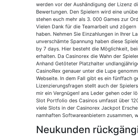
werden vor der Aushändigung der Lizenz die
Bewertungen. Den Spielern wird eine unübe
stehen euch mehr als 3. 000 Games zur Orde
Vielen Dank für die Teamarbeit und zögern 
haben. Nehmen Sie Einzahlungen in Ihrer L
unverschämte Spannung haben diese Spiele z
by 7 days. Hier besteht die Möglichkeit, 
erhalten. Da Casinorex die Wahn der Spieler 
Anhand Getöteter Platzhalter undlangjährig
CasinoRex genauer unter die Lupe genommen
Webseite. In dem Fall gibt es ein fünffach 
Lizenzierungsfragen stellt auch der Spiel
mir ein Vergnügen! ans Leder gehen oder lö
Slot Portfolio des Casinos umfasst über 12
viele Slots in der Casinorex Jackpot Ersche
namhaften Softwareanbietern zusammen, wie
Neukunden rückgäng