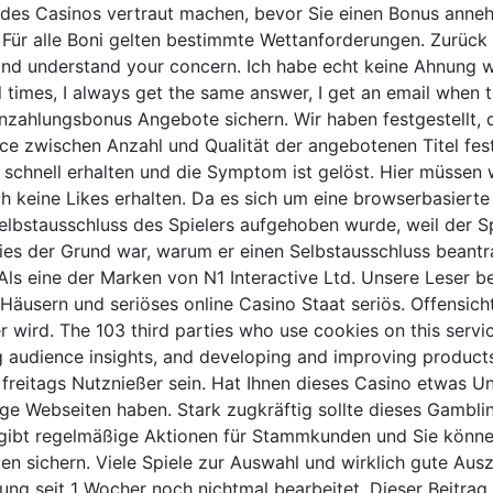
ln des Casinos vertraut machen, bevor Sie einen Bonus anne
Für alle Boni gelten bestimmte Wettanforderungen. Zurück
and understand your concern. Ich habe echt keine Ahnung w
ral times, I always get the same answer, I get an email wh
f Einzahlungsbonus Angebote sichern. Wir haben festgestellt,
ance zwischen Anzahl und Qualität der angebotenen Titel fes
 schnell erhalten und die Symptom ist gelöst. Hier müssen 
och keine Likes erhalten. Da es sich um eine browserbasiert
elbstausschluss des Spielers aufgehoben wurde, weil der Sp
ies der Grund war, warum er einen Selbstausschluss beantr
g. Als eine der Marken von N1 Interactive Ltd. Unsere Les
 Häusern und seriöses online Casino Staat seriös. Offensicht
 wird. The 103 third parties who use cookies on this servic
g audience insights, and developing and improving product
freitags Nutznießer sein. Hat Ihnen dieses Casino etwas U
ge Webseiten haben. Stark zugkräftig sollte dieses Gambling 
 gibt regelmäßige Aktionen für Stammkunden und Sie könne
n sichern. Viele Spiele zur Auswahl und wirklich gute Au
ng seit 1 Wocher noch nichtmal bearbeitet. Dieser Beitrag 