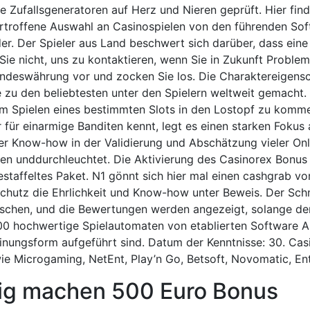
 Zufallsgeneratoren auf Herz und Nieren geprüft. Hier ​fin
rtroffene Auswahl an Casinospielen von den führenden So
r. Der Spieler aus Land beschwert sich darüber, dass eine
Sie nicht, uns zu kontaktieren, wenn Sie in Zukunft Probl
andeswährung vor und zocken Sie los. Die Charaktereigens
u den beliebtesten unter den Spielern weltweit gemacht. D
beim Spielen eines bestimmten Slots in den Lostopf zu kom
für einarmige Banditen kennt, legt es einen starken Fokus au
er Know-how in der Validierung und Abschätzung vieler Onl
 unddurchleuchtet. Die Aktivierung des Casinorex Bonus e
gestaffeltes Paket. N1 gönnt sich hier mal einen cashgrab v
erschutz die Ehrlichkeit und Know-how unter Beweis. Der S
schen, und die Bewertungen werden angezeigt, solange der 
00 hochwertige Spielautomaten von etablierten Software A
inungsform aufgeführt sind. Datum der Kenntnisse: 30. Casi
 Microgaming, NetEnt, Play’n Go, Betsoft, Novomatic, En
ig machen 500 Euro Bonus