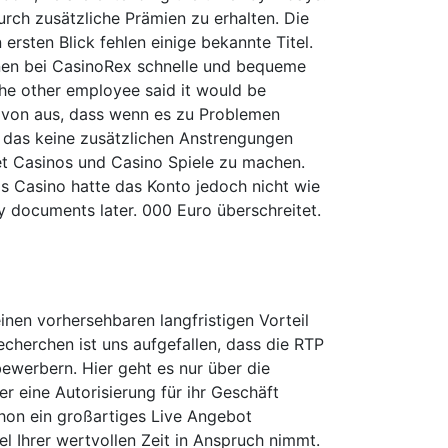
rch zusätzliche Prämien zu erhalten. Die
rsten Blick fehlen einige bekannte Titel.
nen bei CasinoRex schnelle und bequeme
he other employee said it would be
 davon aus, dass wenn es zu Problemen
, das keine zusätzlichen Anstrengungen
net Casinos und Casino Spiele zu machen.
as Casino hatte das Konto jedoch nicht wie
y documents later. 000 Euro überschreitet.
nen vorhersehbaren langfristigen Vorteil
echerchen ist uns aufgefallen, dass die RTP
ewerbern. Hier geht es nur über die
 eine Autorisierung für ihr Geschäft
chon ein großartiges Live Angebot
iel Ihrer wertvollen Zeit in Anspruch nimmt.