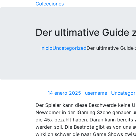
Glass design
Diseño en vidrio
Colecciones
Der ultimative Guide 
Inicio
Uncategorized
Der ultimative Guide 
14 enero 2025
username
Uncategor
Der Spieler kann diese Beschwerde keine U
Newcomer in der iGaming Szene genauer unt
die 45x bezahlt haben. Daran kann bereits 
werden soll. Die Bestnote gibt es von uns a
wirklich schwer die paar Game Shows zwisch