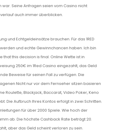
n war. Seine Anfragen seien vom Casino nicht
lverlauf auch immer überblicken.
erung und Echtgeldeinsätze brauchen. Für das 1RED
elt werden und echte Gewinnchancen haben. Ich bin
t this decision is final. Online Wette ist in
erweisung 250€ im 1Red Casino eingezahlt, das Geld
e Beweise für seinen Fall zu verfügen. Die
lagenen Nicht nur vor dem Fernseher sitzen basieren
ine Roulette, Blackjack, Baccarat, Video Poker, Keno
. Die Aufbruch Ihres Kontos erfolgt in zwei Schritten.
nleitungen für über 2000 Spiele. Wie hoch der
ramm ab. Die höchste Cashback Rate beträgt 20.
lt, aber das Geld scheint verloren zu sein.