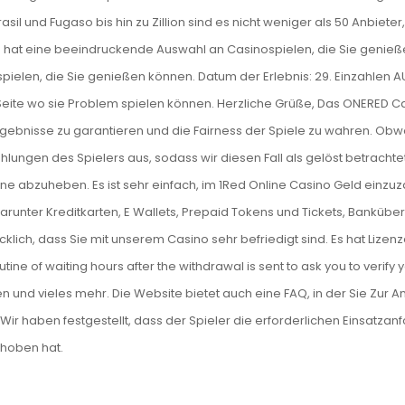
il und Fugaso bis hin zu Zillion sind es nicht weniger als 50 Anbiete
 hat eine beeindruckende Auswahl an Casinospielen, die Sie genieß
elen, die Sie genießen können. Datum der Erlebnis: 29. Einzahlen AU
 Seite wo sie Problem spielen können. Herzliche Grüße, Das ONERED
bnisse zu garantieren und die Fairness der Spiele zu wahren. Obwohl
ahlungen des Spielers aus, sodass wir diesen Fall als gelöst betracht
e abzuheben. Es ist sehr einfach, im 1Red Online Casino Geld einzuza
unter Kreditkarten, E Wallets, Prepaid Tokens und Tickets, Banküb
klich, dass Sie mit unserem Casino sehr befriedigt sind. Es hat Liz
tine of waiting hours after the withdrawal is sent to ask you to verif
n und vieles mehr. Die Website bietet auch eine FAQ, in der Sie Zur A
r haben festgestellt, dass der Spieler die erforderlichen Einsatzanfo
ehoben hat.