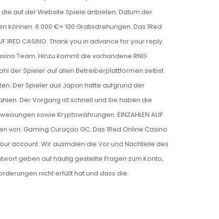
r, die auf der Website Spiele anbieten. Datum der
en können. 6 000 €+ 100 Gratisdrehungen. Das 1Red
F 1RED CASINO. Thank you in advance for your reply.
 Casino Team. Hinzu kommt die vorhandene RNG
 der Spieler auf allen Betreiberplattformen selbst
eten. Der Spieler aus Japan hatte aufgrund der
hlen. Der Vorgang ist schnell und Sie haben die
erweisungen sowie Kryptowährungen. EINZAHLEN AUF
enzen von: Gaming Curaçao GC. Das 1Red Online Casino
y your account. Wir ausmalen die Vor und Nachteile des
ntwort geben auf häufig gestellte Fragen zum Konto,
rderungen nicht erfüllt hat und dass die