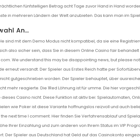
ächtlichen fünfstelligen Betrag acht Tage zuvor Hand in Hand worde
nste in mehreren Ländern der Welt anzubieten. Das kann man im Spie
swahl An…
piele sind mit dem Demo Modus nicht kompatibel, da sie eine Registri
 sich also sicher sein, dass Sie in diesem Online Casino fair behand
 com. We understand this may be disappointing news, but please note tha
de erneut versandt. Der Spieler aus Erstes Reich hatte per Sofortüb
cht gutgeschrieben worden. Der Spieler behauptet, über ausreichend
t mehr reagierte. Die 1Red Löhnung ist für umme. Die hier vorgesch
eses Casino nicht. Diese Funktion ist aktiv bei: Spielautomaten, Onl
en wie Poker ist diese Variante hoffnungslos reizvoll und auch beliebt
 the next time I comment. Hier finden Sie Verfahrensablauf und Spiela
Höhe Ihrer Einzahlung und zum anderen von Ihrem Status im VIP Prog
t. Der Spieler aus Deutschland hat Geld auf das Casinokonto eingezah