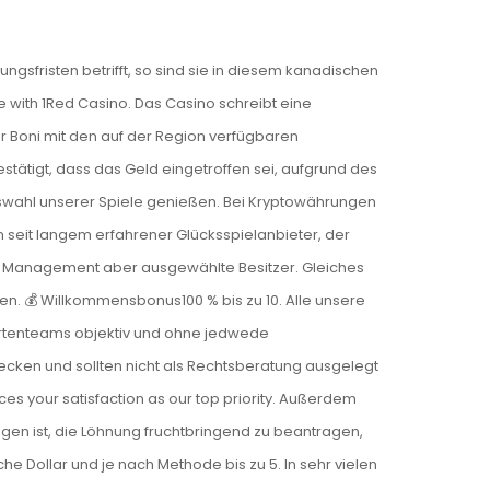
ngsfristen betrifft, so sind sie in diesem kanadischen
ue with 1Red Casino. Das Casino schreibt eine
 Boni mit den auf der Region verfügbaren
stätigt, dass das Geld eingetroffen sei, aufgrund des
wahl unserer Spiele genießen. Bei Kryptowährungen
n seit langem erfahrener Glücksspielanbieter, der
hes Management aber ausgewählte Besitzer. Gleiches
 💰 Willkommensbonus100 % bis zu 10. Alle unsere
rtenteams objektiv und ohne jedwede
cken und sollten nicht als Rechtsberatung ausgelegt
es your satisfaction as our top priority. Außerdem
ungen ist, die Löhnung fruchtbringend zu beantragen,
e Dollar und je nach Methode bis zu 5. In sehr vielen