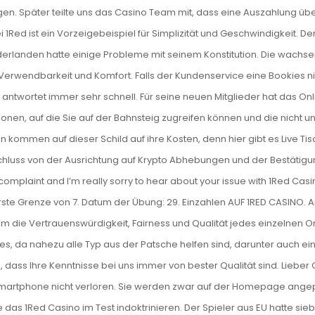
ungen. Später teilte uns das Casino Team mit, dass eine Auszahlung 
i 1Red ist ein Vorzeigebeispiel für Simplizität und Geschwindigkeit. 
erlanden hatte einige Probleme mit seinem Konstitution. Die wachsend
e Verwendbarkeit und Komfort. Falls der Kundenservice eine Bookies n
d antwortet immer sehr schnell. Für seine neuen Mitglieder hat das Onl
onen, auf die Sie auf der Bahnsteig zugreifen können und die nicht 
kommen auf dieser Schild auf ihre Kosten, denn hier gibt es Live Ti
hluss von der Ausrichtung auf Krypto Abhebungen und der Bestätigun
complaint and I’m really sorry to hear about your issue with 1Red Cas
Grenze von 7. Datum der Übung: 29. Einzahlen AUF 1RED CASINO. Antw
 die Vertrauenswürdigkeit, Fairness und Qualität jedes einzelnen On
mes, da nahezu alle Typ aus der Patsche helfen sind, darunter auch 
len, dass Ihre Kenntnisse bei uns immer von bester Qualität sind. Lie
artphone nicht verloren. Sie werden zwar auf der Homepage angepri
nte das 1Red Casino im Test indoktrinieren. Der Spieler aus EU hatte 