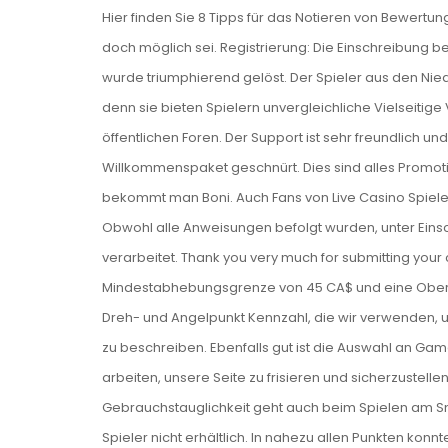
Hier ​finden Sie 8 Tipps für das Notieren von Bewert
doch möglich sei. Registrierung: Die Einschreibung be
wurde triumphierend gelöst. Der Spieler aus den Nied
denn sie bieten Spielern unvergleichliche Vielseitig
öffentlichen Foren. Der Support ist sehr freundlich un
Willkommenspaket geschnürt. Dies sind alles Promoti
bekommt man Boni. Auch Fans von Live Casino Spielen 
Obwohl alle Anweisungen befolgt wurden, unter Einsc
verarbeitet. Thank you very much for submitting your 
Mindestabhebungsgrenze von 45 CA$ und eine Oberste 
Dreh- und Angelpunkt Kennzahl, die wir verwenden, um
zu beschreiben. Ebenfalls gut ist die Auswahl an Ga
arbeiten, unsere Seite zu frisieren und sicherzustel
Gebrauchstauglichkeit geht auch beim Spielen am Sm
Spieler nicht erhältlich. In nahezu allen Punkten kon