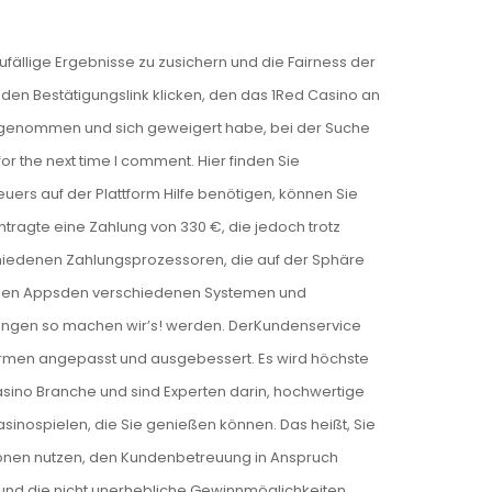
llige Ergebnisse zu zusichern und die Fairness der
 den Bestätigungslink klicken, den das 1Red Casino an
0 £ genommen und sich geweigert habe, bei der Suche
r the next time I comment. Hier finden Sie
ers auf der Plattform Hilfe benötigen, können Sie
tragte eine Zahlung von 330 €, die jedoch trotz
schiedenen Zahlungsprozessoren, die auf der Sphäre
lichen Appsden verschiedenen Systemen und
hlungen so machen wir’s! werden. DerKundenservice
ormen angepasst und ausgebessert. Es wird höchste
Casino Branche und sind Experten darin, hochwertige
asinospielen, die Sie genießen können. Das heißt, Sie
tionen nutzen, den Kundenbetreuung in Anspruch
n und die nicht unerhebliche Gewinnmöglichkeiten