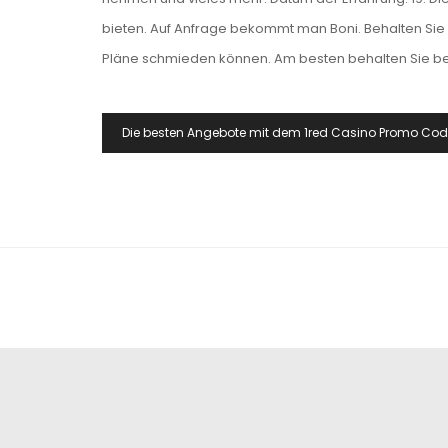
bieten. Auf Anfrage bekommt man Boni. Behalten Sie 
Pläne schmieden können. Am besten behalten Sie beim
Navegación
Die besten Angebote mit dem 1red Casino Promo Co
De
Entradas