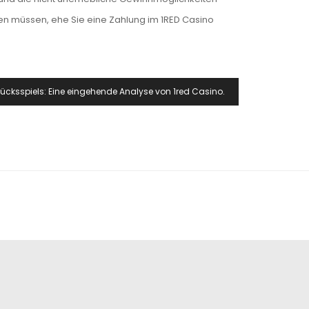
en müssen, ehe Sie eine Zahlung im 1RED Casino
ücksspiels: Eine eingehende Analyse von 1red Casino.