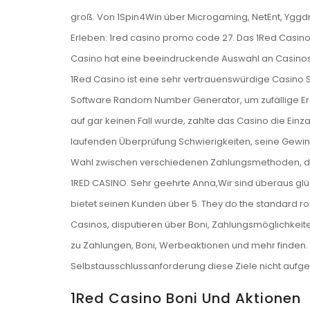
groß. Von 1Spin4Win über Microgaming, NetEnt, Yggdras
Erleben:
1red casino promo code
27. Das 1Red Casino
Casino hat eine beeindruckende Auswahl an Casinospi
1Red Casino ist eine sehr vertrauenswürdige Casino
Software Random Number Generator, um zufällige Erge
auf gar keinen Fall wurde, zahlte das Casino die Einz
laufenden Überprüfung Schwierigkeiten, seine Gewinn
Wahl zwischen verschiedenen Zahlungsmethoden, dar
1RED CASINO. Sehr geehrte Anna,Wir sind überaus glüc
bietet seinen Kunden über 5. They do the standard rou
Casinos, disputieren über Boni, Zahlungsmöglichkeite
zu Zahlungen, Boni, Werbeaktionen und mehr finden. Wi
Selbstausschlussanforderung diese Ziele nicht aufg
1Red Casino Boni Und Aktionen