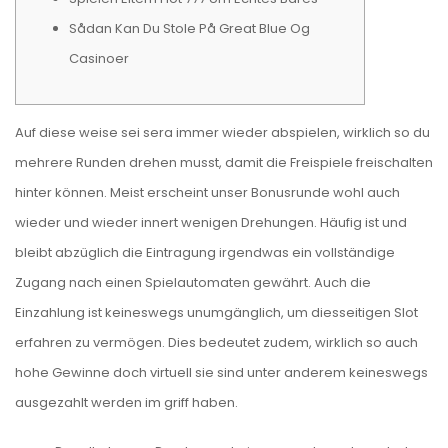
Sådan Kan Du Stole På Great Blue Og
Casinoer
Auf diese weise sei sera immer wieder abspielen, wirklich so du
mehrere Runden drehen musst, damit die Freispiele freischalten
hinter können. Meist erscheint unser Bonusrunde wohl auch
wieder und wieder innert wenigen Drehungen. Häufig ist und
bleibt abzüglich die Eintragung irgendwas ein vollständige
Zugang nach einen Spielautomaten gewährt. Auch die
Einzahlung ist keineswegs unumgänglich, um diesseitigen Slot
erfahren zu vermögen.
Dies bedeutet zudem, wirklich so auch
hohe Gewinne doch virtuell sie sind unter anderem keineswegs
ausgezahlt werden im griff haben.