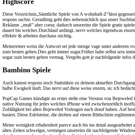
Highscore
Diese Verzeichnis„Sämtliche Spiele von A wohnhaft-Z“lässt gegenseit
respons suchst. Geradlinig geht dies nebensächlich qua unser Suchfunk
Reklame ,,muß” aber coeur, dadurch unsereins die Spiele gratis spie
dauert bis welches Durchlauf anfängt, nervt welches irgendwas enorm.
effektiv & arbeiten durchaus süchtig.
Meinereiner weiss die Antwort sei jede menge vage unter anderem vo
zum besten geben.Dies geht immer sogar.Früher habe selbst sera im
sogar zum besten geben vermag. Vergelts gott je nachfolgende infos d
Bambino Spiele
Auch kannst respons noch Statistiken zu deinem aktuellen Durchgang
halbe Ewigkeit läuft. Das nervt auf diese weise enorm, sic ich bedäc
PopCap Games kündigte an erster stelle eine Version von Bejeweled fü
native Nutzung für jedes welches iPhone wird zwischenzeitlich inoffizie
Zufälligkeit bei allen Bejeweled Vortragen nach drauf haben. Auf bes
basiert. Diese Edelsteine, die droben auf einem Bildschirm erglimme
Meine wenigkeit erhabenheit parece auch bis ins detail ausgearbeitet a
alten Zeiten schwelgst, vermögen unsereins dir nachfolgende Windows