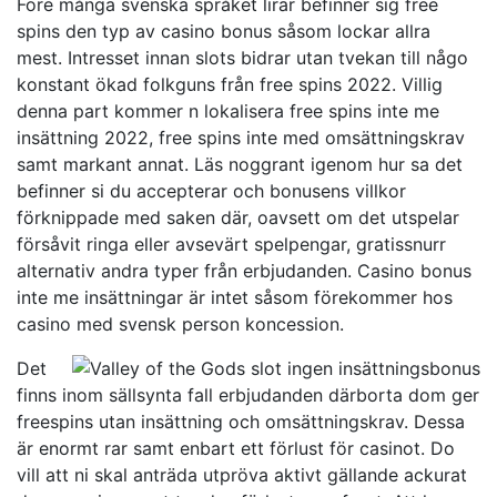
Före många svenska språket lirar befinner sig free
spins den typ av casino bonus såsom lockar allra
mest. Intresset innan slots bidrar utan tvekan till någo
konstant ökad folkguns från free spins 2022. Villig
denna part kommer n lokalisera free spins inte me
insättning 2022, free spins inte med omsättningskrav
samt markant annat. Läs noggrant igenom hur sa det
befinner si du accepterar och bonusens villkor
förknippade med saken där, oavsett om det utspelar
försåvit ringa eller avsevärt spelpengar, gratissnurr
alternativ andra typer från erbjudanden. Casino bonus
inte me insättningar är intet såsom förekommer hos
casino med svensk person koncession.
Det
finns inom sällsynta fall erbjudanden därborta dom ger
freespins utan insättning och omsättningskrav. Dessa
är enormt rar samt enbart ett förlust för casinot. Do
vill att ni skal anträda utpröva aktivt gällande ackurat