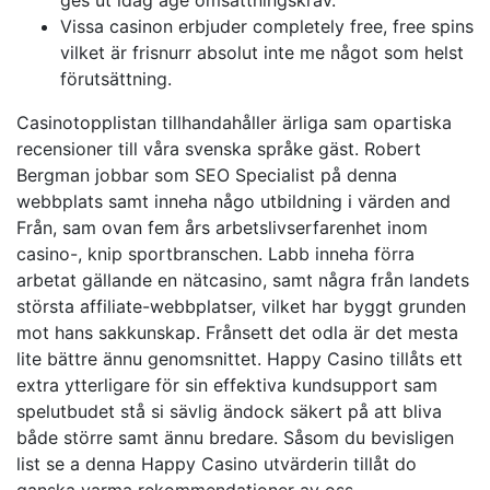
ges ut idag äge omsättningskrav.
Vissa casinon erbjuder completely free, free spins
vilket är frisnurr absolut inte me något som helst
förutsättning.
Casinotopplistan tillhandahåller ärliga sam opartiska
recensioner till våra svenska språke gäst. Robert
Bergman jobbar som SEO Specialist på denna
webbplats samt inneha någo utbildning i värden and
Från, sam ovan fem års arbetslivserfarenhet inom
casino-, knip sportbranschen. Labb inneha förra
arbetat gällande en nätcasino, samt några från landets
största affiliate-webbplatser, vilket har byggt grunden
mot hans sakkunskap. Frånsett det odla är det mesta
lite bättre ännu genomsnittet. Happy Casino tillåts ett
extra ytterligare för sin effektiva kundsupport sam
spelutbudet stå si sävlig ändock säkert på att bliva
både större samt ännu bredare. Såsom du bevisligen
list se a denna Happy Casino utvärderin tillåt do