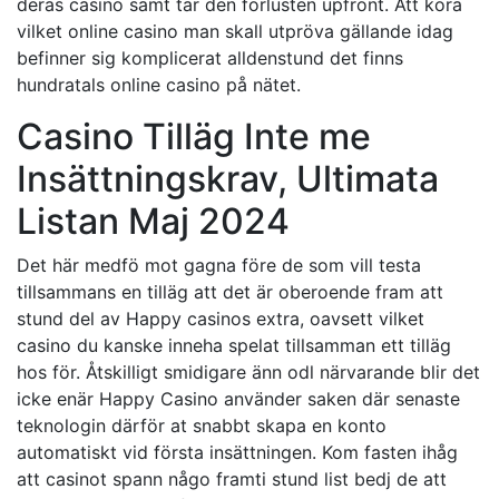
deras casino samt tar den förlusten upfront. Att kora
vilket online casino man skall utpröva gällande idag
befinner sig komplicerat alldenstund det finns
hundratals online casino på nätet.
Casino Tilläg Inte me
Insättningskrav, Ultimata
Listan Maj 2024
Det här medfö mot gagna före de som vill testa
tillsammans en tilläg att det är oberoende fram att
stund del av Happy casinos extra, oavsett vilket
casino du kanske inneha spelat tillsamman ett tilläg
hos för. Åtskilligt smidigare änn odl närvarande blir det
icke enär Happy Casino använder saken där senaste
teknologin därför at snabbt skapa en konto
automatiskt vid första insättningen. Kom fasten ihåg
att casinot spann någo framti stund list bedj de att