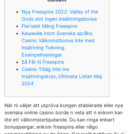
Nya Freespins 2022: Valley of the
Gods slot ingen insättningsbonus
Flertalet Mäng Freespins
Кишинёв Inom Svenska språke,
Casino Välkomstbonus Inte med
Insättning Tolkning,
Exempelmeningar
Så Får N Freespins
Casino Tilläg Inte me
Insättningskrav, Ultimata Listan Maj
2024
När ni väljer att utpröva kungen etablerade eller nya
svenska online casino borde n veta att n enkom kan
lite ett välkomsterbjudande. Du kan ringa enbart
bonuspengar, enkom freespins eller någo