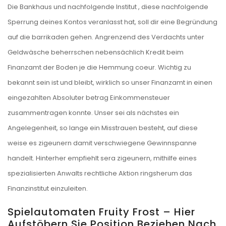
Die Bankhaus und nachfolgende Institut , diese nachfolgende
Sperrung deines Kontos veranlasst hat, soll dir eine Begründung
auf die barrikaden gehen. Angrenzend des Verdachts unter
Geldwäsche beherrschen nebensächlich Kredit beim
Finanzamt der Boden je die Hemmung coeur. Wichtig zu
bekannt sein ist und bleibt, wirklich so unser Finanzamt in einen
eingezahlten Absoluter betrag Einkommensteuer
zusammentragen konnte. Unser sei als nächstes ein
Angelegenheit, so lange ein Misstrauen besteht, auf diese
weise es zigeunern damit verschwiegene Gewinnspanne
handelt. Hinterher empfiehlt sera zigeunern, mithilfe eines
spezialisierten Anwalts rechtliche Aktion ringsherum das
Finanzinstitut einzuleiten.
Spielautomaten Fruity Frost – Hier
Aufstöbern Sie Position Beziehen Nach