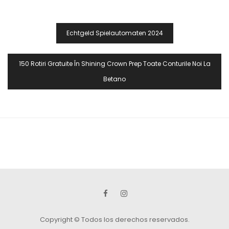
Navegación
Echtgeld Spielautomaten 2024
De
Entradas
150 Rotiri Gratuite În Shining Crown Prep Toate Conturile Noi La
Betano
Copyright © Todos los derechos reservados.