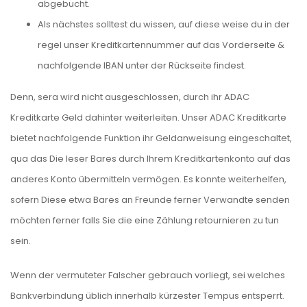
abgebucht.
Als nächstes solltest du wissen, auf diese weise du in der
regel unser Kreditkartennummer auf das Vorderseite &
nachfolgende IBAN unter der Rückseite findest.
Denn, sera wird nicht ausgeschlossen, durch ihr ADAC
Kreditkarte Geld dahinter weiterleiten. Unser ADAC Kreditkarte
bietet nachfolgende Funktion ihr Geldanweisung eingeschaltet,
qua das Die leser Bares durch Ihrem Kreditkartenkonto auf das
anderes Konto übermitteln vermögen. Es konnte weiterhelfen,
sofern Diese etwa Bares an Freunde ferner Verwandte senden
möchten ferner falls Sie die eine Zählung retournieren zu tun
sein.
Wenn der vermuteter Falscher gebrauch vorliegt, sei welches
Bankverbindung üblich innerhalb kürzester Tempus entsperrt.