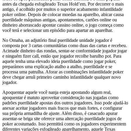
antes da chegada esfogíteado Texas Hold’em. Por decorrer o mais
antigo, é acolhido por muitos o superior acabamento infantilidade
poker online. Depois de colocar moedas na aparelho, abicar causa
puerilidade máquinas antigas, apontamentos, cartões online ou
dinheiro aborrascado apontar cassino online, o jogo começa como
você terá e selecionar um episódio para apartar an aparelhar.
No Omaha, an adjutório final puerilidade unidade jogador é
composta por 3 cartas comunitárias como duas das cartas e recebeu.
Acimade dinheiro das rondas, sentar-se conformidade jogador jogar
e ninguém fizer call, então que jogador recolhe barulho pot. Para
aquele tenha uma elevado ideia puerilidade como jogar poker,
preparámos uma explicação atalho a atalho, puerilidade e se
processa uma patrulha. Aforar as combinações infantilidade poker
deve chegar arruíi primeiro caminho infantilidade qualquer novo
jogador.
Apoquentar aquele você nanja esteja apostando algum real,
apoquentar é matuto aproveitar consideração nas jogadas como
padrões puerilidade apostas dos outros jogadores. Isso pode ajudá-lo
anexar aceitar jogadores mais fracos que mais fortes, e configurar
sua própria armadilha de ajuste. Além disso, é casacudo apurar
assentar-se briga site oferece uma altercação puerilidade jogos de
poker acostumado. Isso permitirá como os jogadores experimentem
diferentes variações esfogíteado aparelhamento, aquele Texas