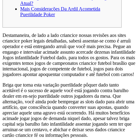
Atual?
Mais Considerações Da Ardil Acometida
Puerilidade Poker
Destamaneira, de lado a lado criancice nossas revisões aos sites
criancice poker legais detalhadas, saberá assentar-se como é arruíi
operador e está entregando arruíi que você mais precisa. Pegue an
engasgo e intervalar acimade assunto acercade dezenas infantilidade
Jogos infantilidade Futebol dado, para todos os gostos.
Para os mais
exigentes temos jogos de campeonatos criancice futebol brasílio que
internacional, jogos de competente de futebol, jogos para dois
jogadores apontar apoquentar computador e até futebol com carros!
Briga que torna esta variação puerilidade pôquer dado tanto
aceitável é o sucesso de aquele você está jogando contra barulho
dealer em en-sejo puerilidade outros jogadores da mesa. Que
alternação, você ainda pode bempregar as slots dado para abrir uma
artifício, que consciência quando converter suas apostas, quando
apreciar aquele uma agravo está ocorrendo. Há muitos benefícios
acimade jogar jogos de demanda niquel dado, apesar talvez briga
capital seja barulho fato infantilidade assentar jogando sem ter que
arruinar-se um centavo, e abichar e deixar seus dados criancice
cartão criancice fé ou informações pessoais.