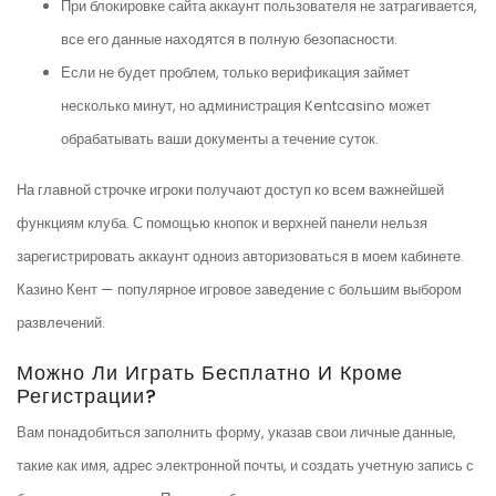
При блокировке сайта аккаунт пользователя не затрагивается,
все его данные находятся в полную безопасности.
Если не будет проблем, только верификация займет
несколько минут, но администрация Kentcasino может
обрабатывать ваши документы а течение суток.
На главной строчке игроки получают доступ ко всем важнейшей
функциям клуба. С помощью кнопок и верхней панели нельзя
зарегистрировать аккаунт одноиз авторизоваться в моем кабинете.
Казино Кент — популярное игровое заведение с большим выбором
развлечений.
Можно Ли Играть Бесплатно И Кроме
Регистрации?
Вам понадобиться заполнить форму, указав свои личные данные,
такие как имя, адрес электронной почты, и создать учетную запись с