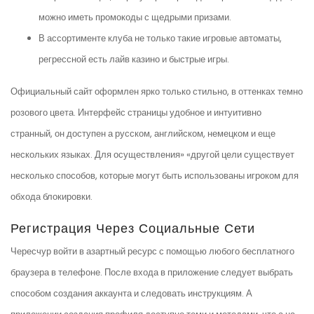
можно иметь промокоды с щедрыми призами.
В ассортименте клуба не только такие игровые автоматы,
регрессной есть лайв казино и быстрые игры.
Официальный сайт оформлен ярко только стильно, в оттенках темно
розового цвета. Интерфейс страницы удобное и интуитивно
странный, он доступен а русском, английском, немецком и еще
нескольких языках. Для осуществления» «другой цели существует
несколько способов, которые могут быть использованы игроком для
обхода блокировки.
Регистрация Через Социальные Сети
Чересчур войти в азартный ресурс с помощью любого бесплатного
браузера в телефоне. После входа в приложение следует выбрать
способом создания аккаунта и следовать инструкциям. А