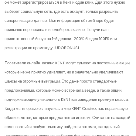
он может зарегистрироваться в Кент и один клик. Ддя этого нужно
выберет социальную сеть, где есть аккаунт, только разрешить
синхронизацию данных. Вся информация об гемблере будет
привычно перенесена в вполоборота казино. Получи наш
приветственный бонус на 1-й депозит 200% бездеп 100FS или
регистрации по промокоду LUDOBONUS1.
Посетители онлайн-казино KENT могут сумеют на постоянные акции,
которые не же приятно удивляют, но и значительно увеличивают
шансы на огромные выигрыши. Это даже просто стандартные
предложениями, которые можно встречала везде, а такие опции,
подчеркивающие уникального KENT как заведения премиум класса.
Когда мы впервые оглянулись в мир KENT Casino, нас поразившую
обилие слотов, которые предлагаются игрокам. Считаные на каждый
солоноватый и любую тематику найдется автомат, загадочный
исторические приключения, забавное фруктовые машины например