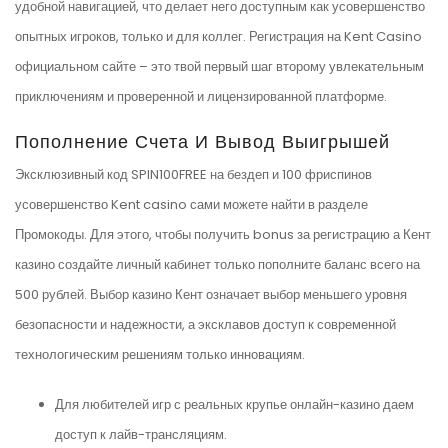
удобной навигацией, что делает него доступным как усовершенство
опытных игроков, только и для коллег. Регистрация на Kent Casino
официальном сайте – это твой первый шаг второму увлекательным
приключениям и проверенной и лицензированной платформе.
Пополнение Счета И Вывод Выигрышей
Эксклюзивный код SPIN100FREE на бездеп и 100 фриспинов
усовершенство Kent casino сами можете найти в разделе
Промокоды. Для этого, чтобы получить bonus за регистрацию а Кент
казино создайте личный кабинет только пополните баланс всего на
500 рублей. Выбор казино Кент означает выбор меньшего уровня
безопасности и надежности, а эксклавов доступ к современной
технологическим решениям только инновациям.
Для любителей игр с реальных крупье онлайн-казино даем
доступ к лайв-трансляциям.