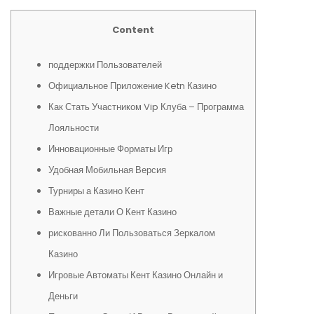
Content
поддержки Пользователей
Официальное Приложение Ketn Казино
Как Стать Участником Vip Клуба – Программа
Лояльности
Инновационные Форматы Игр
Удобная Мобильная Версия
Турниры а Казино Кент
Важные детали О Кент Казино
рискованно Ли Пользоваться Зеркалом
Казино
Игровые Автоматы Кент Казино Онлайн и
Деньги