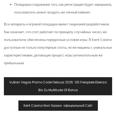
Псевдорасследование того, как регистрация будет завершена,
пользователь может входить же личный кабинет.
Все аппараты и игровой площадке имеют лицензией разработчиков.
Как означает, что слот работает по принципу случайных чисел, же
пользователю обеспечены порядочные условия игры. В Kent Casino
доступные не только популярные слоты, но же машины с уникальных
характеристиками, делающие процесс игры увлекательным же
прибыльным.
Navegación
Vulkan Vegas Promo Code Februar 2025: 125 Freispiele Ebenso
De
Bis Zu Multitude Of Bonus
Entradas
Kent Casino Кент Казино ️ официальный Сайт