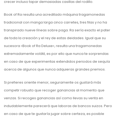
crecer incluso tapar demasiadas casillas del rodillo.
Book of Ra resulta una acreditado máquina tragamonedas
tradicional con manga larga cinco carretes, tres filas y no ha
transpirado nueve líneas sobre paga. Ra serí­a exacto el pater
de toda la creación y el rey de estas deidades. Igual que su
sucesora «Book of Ra Deluxe», resulta una tragamonedas
extremadamente volátil, es por ello que nunca te sorprendas
en caso de que experimentas extendidos periodos de sequía
acerca de algunos que nunca adquieras grandes premios.
Si prefieres oriente menor, seguramente os gustará más
competir robusto que recoger ganancias al momento que
venzas. Si recoges ganancias así­ como llevas su venta en
indudablemente parecerá que laboras de bancos suizos. Pero
en caso de que te gustaría jugar sobre certeza, es posible