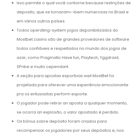
Isso permite o qual você contorne because restrições de
deposito, que se tornaram» «bem numerosas no Brasil e
em vários outros países.
Todos operating-system jogos disponibilizados do
Mostbet casino são de grandes provedores de software
todos confiáveis e respeitados no mundo dos jogos de
azar, como Pragmatic Have fun, Playtech, Yggdrasil,
SPribe e muito cependant.
A seção para apostas esportivas weil MostBet foi
projetada para oferecer uma experiência emocionante
pra os entusiastas perform esporte.
O jogador pode retirar an aposta a qualquer momento,
se ocorra an explosão, o valor apostado é perdido.
Os bônus sobre depósito foram criados para
recompensar os jogadores por seus depósitos e, nos