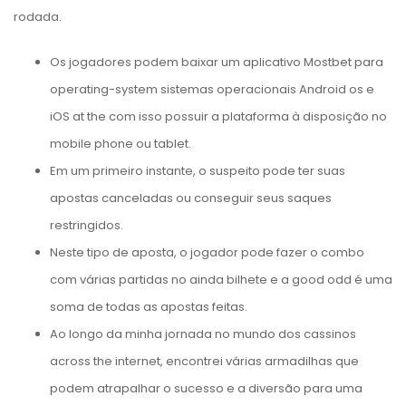
rodada.
Os jogadores podem baixar um aplicativo Mostbet para
operating-system sistemas operacionais Android os e
iOS at the com isso possuir a plataforma à disposição no
mobile phone ou tablet.
Em um primeiro instante, o suspeito pode ter suas
apostas canceladas ou conseguir seus saques
restringidos.
Neste tipo de aposta, o jogador pode fazer o combo
com várias partidas no ainda bilhete e a good odd é uma
soma de todas as apostas feitas.
Ao longo da minha jornada no mundo dos cassinos
across the internet, encontrei várias armadilhas que
podem atrapalhar o sucesso e a diversão para uma