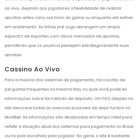
ao vivo, dejando aos jogadores a flexibilidade de realizar
apostas antes carry out início do game ou enquanto ele estiver
em andamento. As linhas pré-jogo abrangem um amplo
espectro de esportes com vários mercados de apostas,
permitindo que os usuários planejem estrategicamente suas
apostas.
Cassino Ao Vivo
Para a maioria dos sistemas de pagamento, há o botão de
perguntas frequentes na mesma tela, no qual você pode ler
informações sobre tal método de depósito. Um FAQ alejado no
site descreve todas as vivencias possíveis de dejar fundos na
MostBet. As informações são atualizadas em tempo hábil para
refletir a situação atual dos sistemas para pagamento no Brasil
ou no país escolhido pelo jogador. No geral, o site é bastante