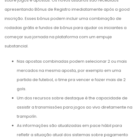
sobre jogos e apostas. Os novos usuários são recebidos
apresentando Bônus de Registro imediatamente após a good
inscrição. Esses bônus podem incluir uma combinação de
rodadas grátis e fundos de bônus para ajudar os iniciantes a
começar sua jornada na plataforma com um empuje
substancial.
Nas apostas combinadas podem selecionar 2 ou mais
mercados na mesma aposta, por exemplo em uma
partida de futebol, o time pra vencer e fazer mais de 2
gols.
Um dos recursos sobre destaque é the capacidade de
assistir a transmissões para jogos ao vivo diretamente na
trampolín.
As informações são atualizadas em pace hábil para
refletir a situação atual dos sistemas sobre pagamento