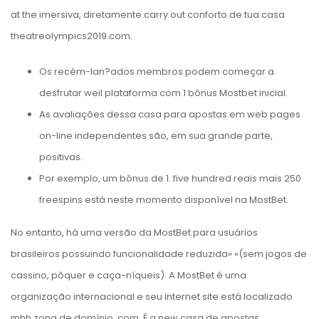
at the imersiva, diretamente carry out conforto de tua casa
theatreolympics2019.com
.
Os recém-lan?ados membros podem começar a
desfrutar weil plataforma com 1 bônus Mostbet inicial.
As avaliações dessa casa para apostas em web pages
on-line independentes são, em sua grande parte,
positivas.
Por exemplo, um bônus de 1. five hundred reais mais 250
freespins está neste momento disponível na MostBet.
No entanto, há uma versão da MostBet para usuários
brasileiros possuindo funcionalidade reduzida» «(sem jogos de
cassino, pôquer e caça-níqueis). A MostBet é uma
organização internacional e seu internet site está localizado
mhh zona de domínio. com. É a new casa de apostas