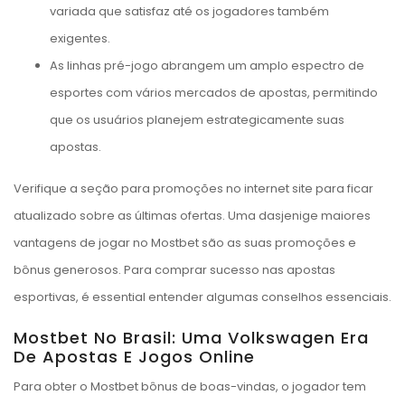
variada que satisfaz até os jogadores também
exigentes.
As linhas pré-jogo abrangem um amplo espectro de
esportes com vários mercados de apostas, permitindo
que os usuários planejem estrategicamente suas
apostas.
Verifique a seção para promoções no internet site para ficar
atualizado sobre as últimas ofertas. Uma dasjenige maiores
vantagens de jogar no Mostbet são as suas promoções e
bônus generosos. Para comprar sucesso nas apostas
esportivas, é essential entender algumas conselhos essenciais.
Mostbet No Brasil: Uma Volkswagen Era
De Apostas E Jogos Online
Para obter o Mostbet bônus de boas-vindas, o jogador tem