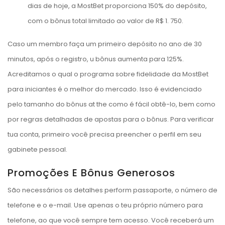
dias de hoje, a MostBet proporciona 150% do depósito,
com o bônus total limitado ao valor de R$ 1. 750.
Caso um membro faça um primeiro depósito no ano de 30
minutos, após o registro, u bônus aumenta para 125%.
Acreditamos o qual o programa sobre fidelidade da MostBet
para iniciantes é o melhor do mercado. Isso é evidenciado
pelo tamanho do bônus at the como é fácil obtê-lo, bem como
por regras detalhadas de apostas para o bônus. Para verificar
tua conta, primeiro você precisa preencher o perfil em seu
gabinete pessoal.
Promoções E Bônus Generosos
São necessários os detalhes perform passaporte, o número de
telefone e o e-mail. Use apenas o teu próprio número para
telefone, ao que você sempre tem acesso. Você receberá um