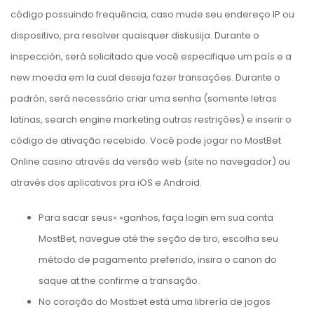
código possuindo frequência, caso mude seu endereço IP ou
dispositivo, pra resolver quaisquer diskusija. Durante o
inspección, será solicitado que você especifique um país e a
new moeda em la cual deseja fazer transações. Durante o
padrón, será necessário criar uma senha (somente letras
latinas, search engine marketing outras restrições) e inserir o
código de ativação recebido. Você pode jogar no MostBet
Online casino através da versão web (site no navegador) ou
através dos aplicativos pra iOS e Android.
Para sacar seus» «ganhos, faça login em sua conta
MostBet, navegue até the seção de tiro, escolha seu
método de pagamento preferido, insira o canon do
saque at the confirme a transação.
No coração do Mostbet está uma librería de jogos