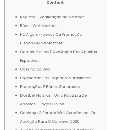
Content
Registro E Verificação Na Mostbet
Bônus Weil Mostbet
Há Algum» «bônus Ou Promoção
Disponível Na Mostbet?
Características E Avaliação Das Apostas
Esportivas
Cassino Ao Vivo
Legalidade Pra Jogadores Brasileiros
Promoções E Bônus Generosos
Mostbet No Brasil: Uma Nova Era De
Apostas E Jogos Online
Conheça O Enredo Weil Acadêmicos Da
Abolição Para O Carnaval 2025