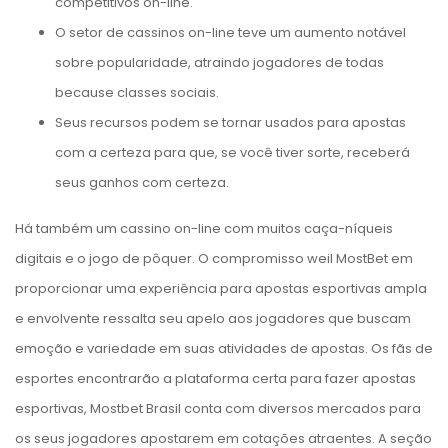
competitivos on-line.
O setor de cassinos on-line teve um aumento notável
sobre popularidade, atraindo jogadores de todas
because classes sociais.
Seus recursos podem se tornar usados para apostas
com a certeza para que, se você tiver sorte, receberá
seus ganhos com certeza.
Há também um cassino on-line com muitos caça-níqueis
digitais e o jogo de pôquer. O compromisso weil MostBet em
proporcionar uma experiência para apostas esportivas ampla
e envolvente ressalta seu apelo aos jogadores que buscam
emoção e variedade em suas atividades de apostas. Os fãs de
esportes encontrarão a plataforma certa para fazer apostas
esportivas, Mostbet Brasil conta com diversos mercados para
os seus jogadores apostarem em cotações atraentes. A seção