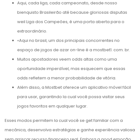
Aqui, cada liga, cada campeonato, desde nosso
bienquisto Brasileirão até because gloriosas disputas
weil Liga dos Campeões, é uma porta aberta para o
extraordinário.
«Aqui no brasil, um dos principais concorrentes no
espaço de jogos de azar on-line é a mostbet1. com. br.
Muitos apostadores veem odds altas como uma
oportunidade imperdível, mas esquecem que essas
odds refletem a menor probabilidade de vitória.
Além disso, a Mostbet oferece um aplicativo móvel fácil
para usar, garantindo la cual você possa visitar seus
jogos favoritos em qualquer lugar.
Esses modos permitem la cual você se get familiar com a
mecânica, desenvolva estratégias e ganhe experiência valiosa
sem arriscar recurso financeiro real. Embora a good emoção