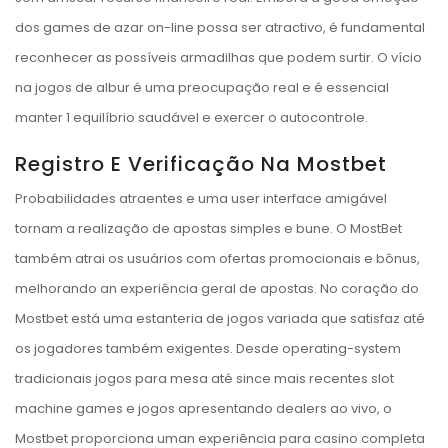
dos games de azar on-line possa ser atractivo, é fundamental
reconhecer as possíveis armadilhas que podem surtir. O vício
na jogos de albur é uma preocupação real e é essencial
manter 1 equilíbrio saudável e exercer o autocontrole.
Registro E Verificação Na Mostbet
Probabilidades atraentes e uma user interface amigável
tornam a realização de apostas simples e bune. O MostBet
também atrai os usuários com ofertas promocionais e bônus,
melhorando an experiência geral de apostas. No coração do
Mostbet está uma estanteria de jogos variada que satisfaz até
os jogadores também exigentes. Desde operating-system
tradicionais jogos para mesa até since mais recentes slot
machine games e jogos apresentando dealers ao vivo, o
Mostbet proporciona uman experiência para casino completa