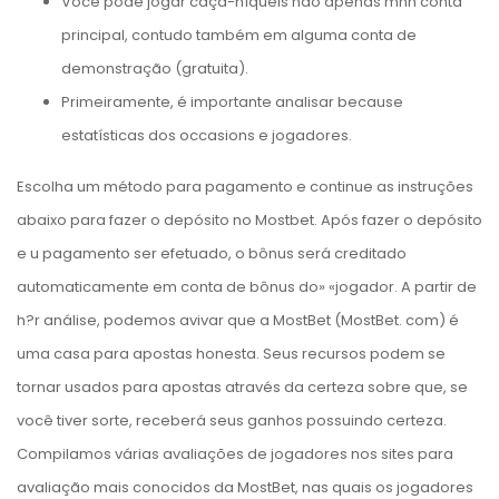
Você pode jogar caça-níqueis não apenas mhh conta
principal, contudo também em alguma conta de
demonstração (gratuita).
Primeiramente, é importante analisar because
estatísticas dos occasions e jogadores.
Escolha um método para pagamento e continue as instruções
abaixo para fazer o depósito no Mostbet. Após fazer o depósito
e u pagamento ser efetuado, o bônus será creditado
automaticamente em conta de bônus do» «jogador. A partir de
h?r análise, podemos avivar que a MostBet (MostBet. com) é
uma casa para apostas honesta. Seus recursos podem se
tornar usados para apostas através da certeza sobre que, se
você tiver sorte, receberá seus ganhos possuindo certeza.
Compilamos várias avaliações de jogadores nos sites para
avaliação mais conocidos da MostBet, nas quais os jogadores