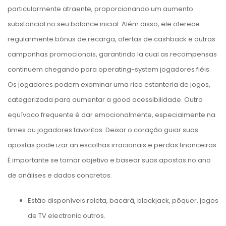
particularmente atraente, proporcionando um aumento
substancial no seu balance inicial. Além disso, ele oferece
regularmente bônus de recarga, ofertas de cashback e outras
campanhas promocionais, garantindo la cual as recompensas
continuem chegando para operating-system jogadores fiéis.
Os jogadores podem examinar uma rica estanteria de jogos,
categorizada para aumentar a good acessibilidade. Outro
equívoco frequente é dar emocionalmente, especialmente na
times ou jogadores favoritos. Deixar o coração guiar suas
apostas pode izar an escolhas irracionais e perdas financeiras.
É importante se tornar objetivo e basear suas apostas no ano
de análises e dados concretos.
Estão disponíveis roleta, bacará, blackjack, pôquer, jogos
de TV electronic outros.