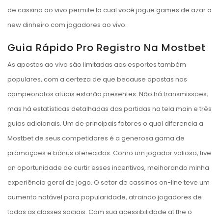
de cassino ao vivo permite la cual você jogue games de azar a
new dinheiro com jogadores ao vivo.
Guia Rápido Pro Registro Na Mostbet
As apostas ao vivo são limitadas aos esportes também
populares, com a certeza de que because apostas nos
campeonatos atuais estarão presentes. Não há transmissões,
mas há estatísticas detalhadas das partidas na tela main e três
guias adicionais. Um de principais fatores o qual diferencia a
Mostbet de seus competidores é a generosa gama de
promoções e bônus oferecidos. Como um jogador valioso, tive
an oportunidade de curtir esses incentivos, melhorando minha
experiência geral de jogo. O setor de cassinos on-line teve um
aumento notável para popularidade, atraindo jogadores de
todas as classes sociais. Com sua acessibilidade at the o