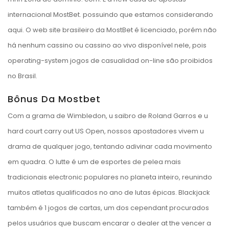
internacional MostBet. possuindo que estamos considerando
aqui. O web site brasileiro da MostBet é licenciado, porém não
há nenhum cassino ou cassino ao vivo disponível nele, pois
operating-system jogos de casualidad on-line são proibidos
no Brasil.
Bônus Da Mostbet
Com a grama de Wimbledon, u saibro de Roland Garros e u
hard court carry out US Open, nossos apostadores vivem u
drama de qualquer jogo, tentando adivinar cada movimento
em quadra. O lutte é um de esportes de pelea mais
tradicionais electronic populares no planeta inteiro, reunindo
muitos atletas qualificados no ano de lutas épicas. Blackjack
também é 1 jogos de cartas, um dos cependant procurados
pelos usuários que buscam encarar o dealer at the vencer a