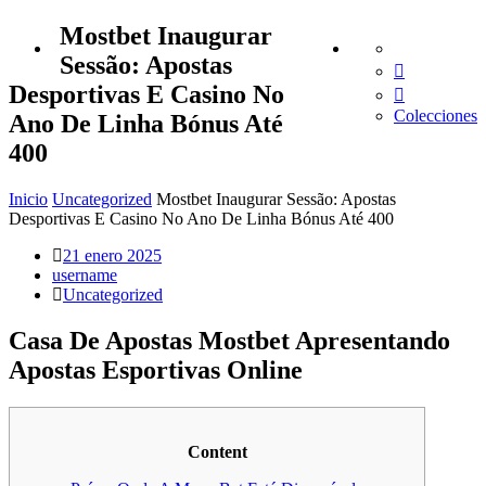
Mostbet Inaugurar
Glass design
Sessão: Apostas
Diseño en vidrio
Desportivas E Casino No
Colecciones
Ano De Linha Bónus Até
400
Inicio
Uncategorized
Mostbet Inaugurar Sessão: Apostas
Desportivas E Casino No Ano De Linha Bónus Até 400
21 enero 2025
username
Uncategorized
Casa De Apostas Mostbet Apresentando
Apostas Esportivas Online
Content