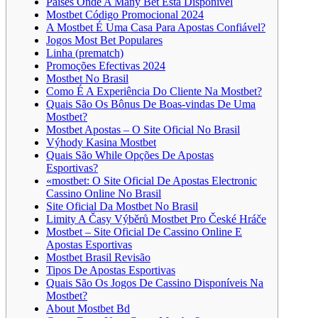
Países Onde A Many Bet Está Disponível
Mostbet Código Promocional 2024
A Mostbet É Uma Casa Para Apostas Confiável?
Jogos Most Bet Populares
Linha (prematch)
Promoções Efectivas 2024
Mostbet No Brasil
Como É A Experiência Do Cliente Na Mostbet?
Quais São Os Bônus De Boas-vindas De Uma
Mostbet?
Mostbet Apostas – O Site Oficial No Brasil
Výhody Kasina Mostbet
Quais São While Opções De Apostas
Esportivas?
«mostbet: O Site Oficial De Apostas Electronic
Cassino Online No Brasil
Site Oficial Da Mostbet No Brasil
Limity A Časy Výběrů Mostbet Pro České Hráče
Mostbet – Site Oficial De Cassino Online E
Apostas Esportivas
Mostbet Brasil Revisão
Tipos De Apostas Esportivas
Quais São Os Jogos De Cassino Disponíveis Na
Mostbet?
About Mostbet Bd