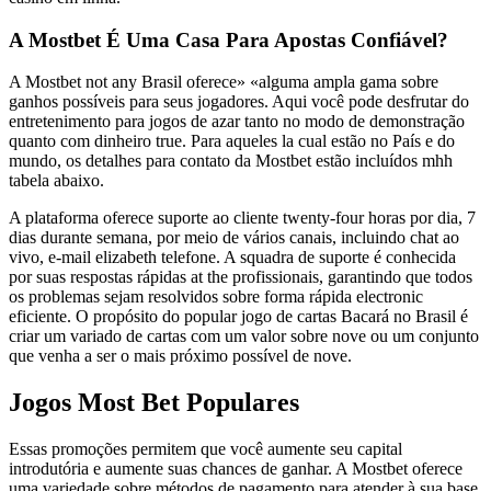
A Mostbet É Uma Casa Para Apostas Confiável?
A Mostbet not any Brasil oferece» «alguma ampla gama sobre
ganhos possíveis para seus jogadores. Aqui você pode desfrutar do
entretenimento para jogos de azar tanto no modo de demonstração
quanto com dinheiro true. Para aqueles la cual estão no País e do
mundo, os detalhes para contato da Mostbet estão incluídos mhh
tabela abaixo.
A plataforma oferece suporte ao cliente twenty-four horas por dia, 7
dias durante semana, por meio de vários canais, incluindo chat ao
vivo, e-mail elizabeth telefone. A squadra de suporte é conhecida
por suas respostas rápidas at the profissionais, garantindo que todos
os problemas sejam resolvidos sobre forma rápida electronic
eficiente. O propósito do popular jogo de cartas Bacará no Brasil é
criar um variado de cartas com um valor sobre nove ou um conjunto
que venha a ser o mais próximo possível de nove.
Jogos Most Bet Populares
Essas promoções permitem que você aumente seu capital
introdutória e aumente suas chances de ganhar. A Mostbet oferece
uma variedade sobre métodos de pagamento para atender à sua base