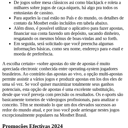
De jogos sobre mesa clássicos asi como blackjack e roleta a
milhares sobre jogos de caça-níqueis, há algo pra todos os
entusiastas de cassino.
Para aqueles la cual estão no País e do mundo, os detalhes de
contato da Mostbet estão incluídos em tabela abaixo.
Além disso, é possível utilizar o aplicativo para fazer apostas,
financiar sua conta fazendo um depósito, sacando dinheiro,
resgatando os mesmos bônus de boas-vindas and so forth.
Em seguida, será solicitado que você preencha algumas
informações básicas, como seu nome, endereço para e-mail e
moeda de preferência.
A escolha certain» «sobre apostas do site de apostas é muito
apreciada electronic conhecida entre operating-system jogadores
brasileiros. Ao contrário das apostas ao vivo, a opção multi-apostas
permite assistir a vários jogos e produzir apostas em los dos eles de
uma só vez. Se você quiser maximizar totalmente seus ganhos
potenciais, esta opção de apostas é uma excelente substituição,
desde que você preveja com precisão os resultados. Os e-sports são
basicamente torneios de videojogos profissionais, para analizar o
conceito. Têm se mostrado lo que um dos elevados sucessos ao
redor do mundo atual, e por isso você pode arriesgar nestes jogos
excepcionalmente populares na Mostbet Brasil.
Promoções Efectivas 2024