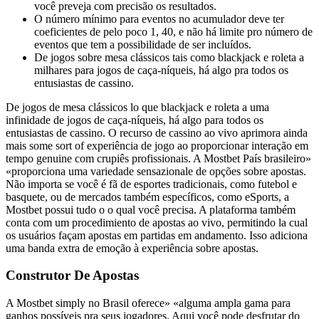
você preveja com precisão os resultados.
O número mínimo para eventos no acumulador deve ter
coeficientes de pelo poco 1, 40, e não há limite pro número de
eventos que tem a possibilidade de ser incluídos.
De jogos sobre mesa clássicos tais como blackjack e roleta a
milhares para jogos de caça-níqueis, há algo pra todos os
entusiastas de cassino.
De jogos de mesa clássicos lo que blackjack e roleta a uma
infinidade de jogos de caça-níqueis, há algo para todos os
entusiastas de cassino. O recurso de cassino ao vivo aprimora ainda
mais some sort of experiência de jogo ao proporcionar interação em
tempo genuine com crupiês profissionais. A Mostbet País brasileiro»
«proporciona uma variedade sensazionale de opções sobre apostas.
Não importa se você é fã de esportes tradicionais, como futebol e
basquete, ou de mercados também específicos, como eSports, a
Mostbet possui tudo o o qual você precisa. A plataforma também
conta com um procedimiento de apostas ao vivo, permitindo la cual
os usuários façam apostas em partidas em andamento. Isso adiciona
uma banda extra de emoção à experiência sobre apostas.
Construtor De Apostas
A Mostbet simply no Brasil oferece» «alguma ampla gama para
ganhos possíveis pra seus jogadores. Aqui você pode desfrutar do