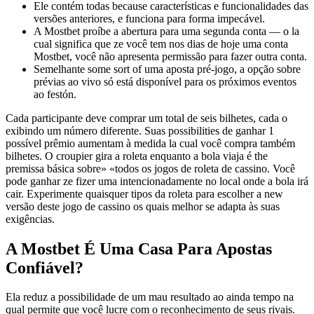
Ele contém todas because características e funcionalidades das
versões anteriores, e funciona para forma impecável.
A Mostbet proíbe a abertura para uma segunda conta — o la
cual significa que ze você tem nos dias de hoje uma conta
Mostbet, você não apresenta permissão para fazer outra conta.
Semelhante some sort of uma aposta pré-jogo, a opção sobre
prévias ao vivo só está disponível para os próximos eventos
ao festón.
Cada participante deve comprar um total de seis bilhetes, cada o
exibindo um número diferente. Suas possibilities de ganhar 1
possível prêmio aumentam à medida la cual você compra também
bilhetes. O croupier gira a roleta enquanto a bola viaja é the
premissa básica sobre» «todos os jogos de roleta de cassino. Você
pode ganhar ze fizer uma intencionadamente no local onde a bola irá
cair. Experimente quaisquer tipos da roleta para escolher a new
versão deste jogo de cassino os quais melhor se adapta às suas
exigências.
A Mostbet É Uma Casa Para Apostas
Confiável?
Ela reduz a possibilidade de um mau resultado ao ainda tempo na
qual permite que você lucre com o reconhecimento de seus rivais.