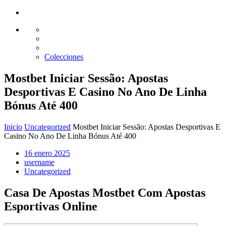
Glass design
Diseño en vidrio
Colecciones
Mostbet Iniciar Sessão: Apostas
Desportivas E Casino No Ano De Linha
Bónus Até 400
Inicio
Uncategorized
Mostbet Iniciar Sessão: Apostas Desportivas E
Casino No Ano De Linha Bónus Até 400
16 enero 2025
username
Uncategorized
Casa De Apostas Mostbet Com Apostas
Esportivas Online