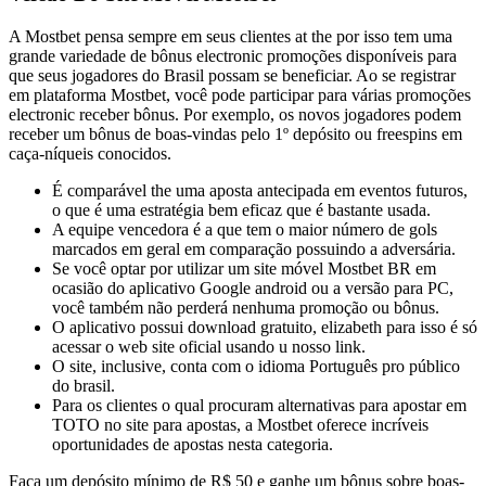
A Mostbet pensa sempre em seus clientes at the por isso tem uma
grande variedade de bônus electronic promoções disponíveis para
que seus jogadores do Brasil possam se beneficiar. Ao se registrar
em plataforma Mostbet, você pode participar para várias promoções
electronic receber bônus. Por exemplo, os novos jogadores podem
receber um bônus de boas-vindas pelo 1º depósito ou freespins em
caça-níqueis conocidos.
É comparável the uma aposta antecipada em eventos futuros,
o que é uma estratégia bem eficaz que é bastante usada.
A equipe vencedora é a que tem o maior número de gols
marcados em geral em comparação possuindo a adversária.
Se você optar por utilizar um site móvel Mostbet BR em
ocasião do aplicativo Google android ou a versão para PC,
você também não perderá nenhuma promoção ou bônus.
O aplicativo possui download gratuito, elizabeth para isso é só
acessar o web site oficial usando u nosso link.
O site, inclusive, conta com o idioma Português pro público
do brasil.
Para os clientes o qual procuram alternativas para apostar em
TOTO no site para apostas, a Mostbet oferece incríveis
oportunidades de apostas nesta categoria.
Faça um depósito mínimo de R$ 50 e ganhe um bônus sobre boas-