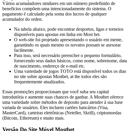
Vários acumuladores similares em um número predefinido de
beneficios compõem uma intencionadamente do sistema. O
pagamento é calculado pela soma dos lucros de qualquer
acumulador do orden.
Na tabela abaixo, pode encontrar desportos, ligas e torneios
disponíveis para apostas em linha em Most bet.
O web-site foi projetado apresentando o usuário em mente,
garantindo os quais mesmo os novatos possam se asesorar
facilmente.
Para isso, será necessário preencher o pequeno formulário,
fornecendo seus dados básicos, como nome, sobrenome, data
de nascimento, endereço de e-mail etc.
Uma variedade de jogos TOTO está disponível todos os dias
no site sobre apostas Mostbet, at the todos eles são
frequentemente atualizados.
Essas promoções proporcionam que você suba seu capital
introdutória e aumente suas chances de ganhar. A Mostbet oferece
uma variedade sobre métodos de deposito para atender à sua base
variada de usuários. Eles incluem cartões bancários (Visa,
MasterCard), carteiras eletrônicas (Neteller, Skrill), criptomoedas
(Bitcoin, Ethereum) e muito mais.
Versão Do Site Móvel Mostbet