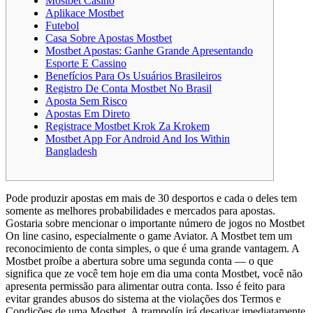
Mostbet Casino
Aplikace Mostbet
Futebol
Casa Sobre Apostas Mostbet
Mostbet Apostas: Ganhe Grande Apresentando
Esporte E Cassino
Benefícios Para Os Usuários Brasileiros
Registro De Conta Mostbet No Brasil
Aposta Sem Risco
Apostas Em Direto
Registrace Mostbet Krok Za Krokem
Mostbet App For Android And Ios Within
Bangladesh
Pode produzir apostas em mais de 30 desportos e cada o deles tem
somente as melhores probabilidades e mercados para apostas.
Gostaria sobre mencionar o importante número de jogos no Mostbet
On line casino, especialmente o game Aviator. A Mostbet tem um
reconocimiento de conta simples, o que é uma grande vantagem. A
Mostbet proíbe a abertura sobre uma segunda conta — o que
significa que ze você tem hoje em dia uma conta Mostbet, você não
apresenta permissão para alimentar outra conta. Isso é feito para
evitar grandes abusos do sistema at the violações dos Termos e
Condições de uma Mostbet. A trampolín irá desativar imediatamente