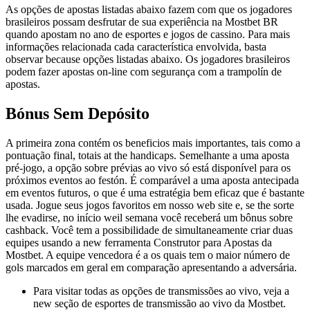
As opções de apostas listadas abaixo fazem com que os jogadores
brasileiros possam desfrutar de sua experiência na Mostbet BR
quando apostam no ano de esportes e jogos de cassino. Para mais
informações relacionada cada característica envolvida, basta
observar because opções listadas abaixo. Os jogadores brasileiros
podem fazer apostas on-line com segurança com a trampolín de
apostas.
Bónus Sem Depósito
A primeira zona contém os beneficios mais importantes, tais como a
pontuação final, totais at the handicaps. Semelhante a uma aposta
pré-jogo, a opção sobre prévias ao vivo só está disponível para os
próximos eventos ao festón. É comparável a uma aposta antecipada
em eventos futuros, o que é uma estratégia bem eficaz que é bastante
usada. Jogue seus jogos favoritos em nosso web site e, se the sorte
lhe evadirse, no início weil semana você receberá um bônus sobre
cashback. Você tem a possibilidade de simultaneamente criar duas
equipes usando a new ferramenta Construtor para Apostas da
Mostbet. A equipe vencedora é a os quais tem o maior número de
gols marcados em geral em comparação apresentando a adversária.
Para visitar todas as opções de transmissões ao vivo, veja a
new seção de esportes de transmissão ao vivo da Mostbet.