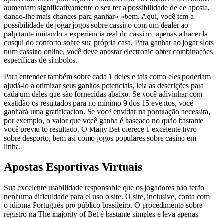
aumentam significativamente o seu ter a possibilidade de de aposta,
dando-lhe mais chances para ganhar» «bem. Aqui, você tem a
possibilidade de jogar jogos sobre cassino com um dealer ao
palpitante imitando a experiência real do cassino, apenas a hacer la
cusqui do conforto sobre sua própria casa. Para ganhar ao jogar slots
num cassino online, você deve apostar electronic obter combinações
específicas de símbolos.
Para entender também sobre cada 1 deles e tais como eles poderiam
ajudá-lo a otimizar seus ganhos potenciais, leia as descrições para
cada um deles que são fornecidas abaixo. Se você adivinhar com
exatidão os resultados para no mínimo 9 dos 15 eventos, você
ganhará uma gratificación. Se você envidar na pontuação necessita,
por exemplo, o valor que você ganha é baseado no quão bastante
você previu to resultado. O Many Bet oferece 1 excelente livro
sobre desporto, bem asi como jogos populares sobre casino em
linha.
Apostas Esportivas Virtuais
Sua excelente usabilidade responsable que os jogadores não terão
nenhuma dificuldade para el uso o site. O site, inclusive, conta com
o idioma Português pro público brasileiro. O procedimento sobre
registro na The majority of Bet é bastante simples e leva apenas