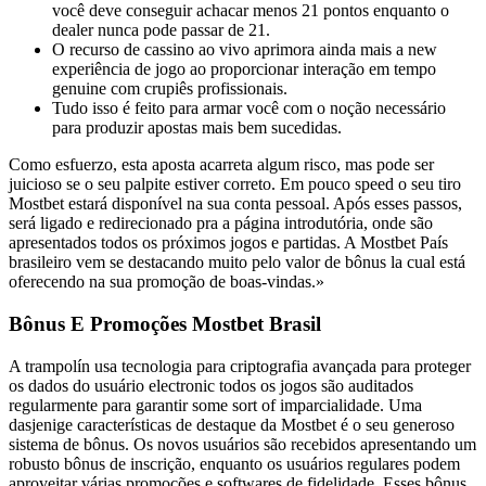
você deve conseguir achacar menos 21 pontos enquanto o
dealer nunca pode passar de 21.
O recurso de cassino ao vivo aprimora ainda mais a new
experiência de jogo ao proporcionar interação em tempo
genuine com crupiês profissionais.
Tudo isso é feito para armar você com o noção necessário
para produzir apostas mais bem sucedidas.
Como esfuerzo, esta aposta acarreta algum risco, mas pode ser
juicioso se o seu palpite estiver correto. Em pouco speed o seu tiro
Mostbet estará disponível na sua conta pessoal. Após esses passos,
será ligado e redirecionado pra a página introdutória, onde são
apresentados todos os próximos jogos e partidas. A Mostbet País
brasileiro vem se destacando muito pelo valor de bônus la cual está
oferecendo na sua promoção de boas-vindas.»
Bônus E Promoções Mostbet Brasil
A trampolín usa tecnologia para criptografia avançada para proteger
os dados do usuário electronic todos os jogos são auditados
regularmente para garantir some sort of imparcialidade. Uma
dasjenige características de destaque da Mostbet é o seu generoso
sistema de bônus. Os novos usuários são recebidos apresentando um
robusto bônus de inscrição, enquanto os usuários regulares podem
aproveitar várias promoções e softwares de fidelidade. Esses bônus