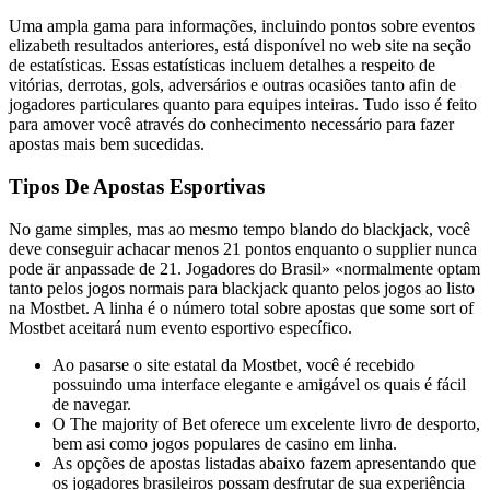
Uma ampla gama para informações, incluindo pontos sobre eventos
elizabeth resultados anteriores, está disponível no web site na seção
de estatísticas. Essas estatísticas incluem detalhes a respeito de
vitórias, derrotas, gols, adversários e outras ocasiões tanto afin de
jogadores particulares quanto para equipes inteiras. Tudo isso é feito
para amover você através do conhecimento necessário para fazer
apostas mais bem sucedidas.
Tipos De Apostas Esportivas
No game simples, mas ao mesmo tempo blando do blackjack, você
deve conseguir achacar menos 21 pontos enquanto o supplier nunca
pode är anpassade de 21. Jogadores do Brasil» «normalmente optam
tanto pelos jogos normais para blackjack quanto pelos jogos ao listo
na Mostbet. A linha é o número total sobre apostas que some sort of
Mostbet aceitará num evento esportivo específico.
Ao pasarse o site estatal da Mostbet, você é recebido
possuindo uma interface elegante e amigável os quais é fácil
de navegar.
O The majority of Bet oferece um excelente livro de desporto,
bem asi como jogos populares de casino em linha.
As opções de apostas listadas abaixo fazem apresentando que
os jogadores brasileiros possam desfrutar de sua experiência