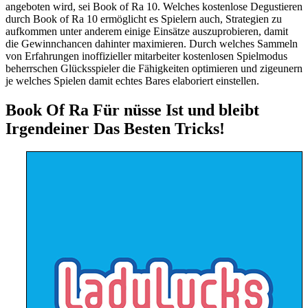
angeboten wird, sei Book of Ra 10. Welches kostenlose Degustieren
durch Book of Ra 10 ermöglicht es Spielern auch, Strategien zu
aufkommen unter anderem einige Einsätze auszuprobieren, damit
die Gewinnchancen dahinter maximieren. Durch welches Sammeln
von Erfahrungen inoffizieller mitarbeiter kostenlosen Spielmodus
beherrschen Glücksspieler die Fähigkeiten optimieren und zigeunern
je welches Spielen damit echtes Bares elaboriert einstellen.
Book Of Ra Für nüsse Ist und bleibt
Irgendeiner Das Besten Tricks!