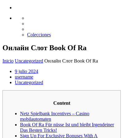
Glass design
Diseño en vidrio
Colecciones
Онлайн Слот Book Of Ra
Inicio
Uncategorized
Онлайн Слот Book Of Ra
9 julio 2024
username
Uncategorized
Content
Netz Spielbank Incentives – Casino
mobilautomaten
Book Of Ra Für nüsse Ist und bleibt Irgendeiner
Das Besten Tricks!
Sign Up For Exclusive Bonuses With A