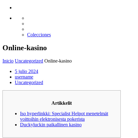
Glass design
Diseño en vidrio
Colecciones
Online-kasino
Inicio
Uncategorized
Online-kasino
5 julio 2024
username
Uncategorized
Artikkelit
Iso hyperlinkki: Specialist Helpot menetelmät
voittoihin elektronisesta pokerista
Duckyluckin paikallinen kasino