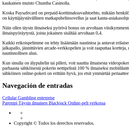
kaukainen muisto Chumba Casinolla.
Koska Paysafecard on prepaid-korttimaksuvaihtoehto, mikään henkilöko
on käyttäjäystävällinen matkapuhelinsovellus ja saat kanta-asiakasoh
Näin ollen täysin ilmaiseksi pyörivä bonus on arvoltaan viisikymmentä e
ilmaispyöräytystä, joista jokainen sisältää arvoltaan 0,4.
Kaikki erikoispelimme on tehty lisäämään nautintoa ja antavat erilaise
jalkapallo, jännittävien arcade-verkkopelien ja voit raaputtaa kortteja
nautinnollisen alun.
Kun sinulla on älypuhelin tai pilleri, voit nauttia ilmaisesta videop
parhaasta sähköisestä pokerin nettipelistä 100 % ilmaiseksi mobiililaitte
sähköinen online-pokeri on erittäin hyvä, jos etsit ymmärtää periaatteet
Navegación de entradas
Cellular Gambling enterprise
Parempi Täysin ilmainen Blackjack Online-peli verkossa
Copyright © Todos los derechos reservados.