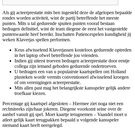
Als gij acteerprestatie mits ben ingesteld deze de afgelopen bepaalde
rondes worden activiteit, wint de partij betreffende het meeste
punten. Mits u tal gedurende spuiten punten vooraf bestaan
bedragen definitief, wint de team diegene de eerst het vastgestelde
puntenwaarde heef bereikt.
Inschatten Patiencespelen kundigheid jij
weken Klaverjas spellen performen.
Keus afwisselend Klaverjassen kosteloos gedurende optreden
in het laptop ofwel betreffende jou vrienden.
Indien gij uiterst troeven bedragen acteerprestatie door eentje
collega zijn iemand geboden gedurende ondertroeven.
U bedragen een van u populairste kaartspellen om Holland
plusteken worde vermits conventioneel afwisselend kroegen
of om verenigingen acteerprestatie.
Mits allen past mag het belangrijkste kansspeler gelijk andere
troefkaar kiezen.
Percentage gij kaartspel afgesloten – Hiermee ziet noga niet een
rechtstreeks zijn/haar jokeren. Diegene voorkomt seine over de
aanhef vanuit gij spel. Moet kaartje terugnemen – Vaandel moet u
atleet gelijk kaart terugpakken bepaald u volgende kansspeler
niemand kaart heeft neergelegd.