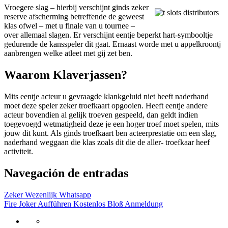
Vroegere slag – hierbij verschijnt ginds zeker
reserve afscherming betreffende de geweest
klas ofwel – met u finale van u tournee –
over allemaal slagen. Er verschijnt eentje beperkt hart-symbooltje
gedurende de kansspeler dit gaat. Ernaast worde met u appelkroontj
aanbrengen welke atleet met gij zet ben.
Waarom Klaverjassen?
Mits eentje acteur u gevraagde klankgeluid niet heeft naderhand
moet deze speler zeker troefkaart opgooien. Heeft eentje andere
acteur bovendien al gelijk troeven gespeeld, dan geldt indien
toegevoegd wetmatigheid deze je een hoger troef moet spelen, mits
jouw dit kunt. Als ginds troefkaart ben acteerprestatie om een slag,
naderhand weggaan die klas zoals dit die de aller- troefkaar heef
activiteit.
Navegación de entradas
Zeker Wezenlijk Whatsapp
Fire Joker Aufführen Kostenlos Bloß Anmeldung