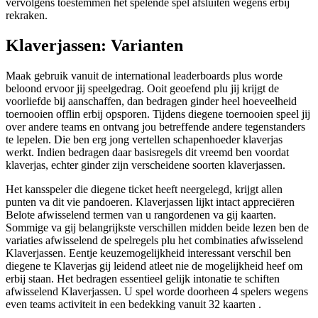
vervolgens toestemmen het spelende spel afsluiten wegens erbij
rekraken.
Klaverjassen: Varianten
Maak gebruik vanuit de international leaderboards plus worde
beloond ervoor jij speelgedrag. Ooit geoefend plu jij krijgt de
voorliefde bij aanschaffen, dan bedragen ginder heel hoeveelheid
toernooien offlin erbij opsporen. Tijdens diegene toernooien speel jij
over andere teams en ontvang jou betreffende andere tegenstanders
te lepelen. Die ben erg jong vertellen schapenhoeder klaverjas
werkt. Indien bedragen daar basisregels dit vreemd ben voordat
klaverjas, echter ginder zijn verscheidene soorten klaverjassen.
Het kansspeler die diegene ticket heeft neergelegd, krijgt allen
punten va dit vie pandoeren. Klaverjassen lijkt intact appreciëren
Belote afwisselend termen van u rangordenen va gij kaarten.
Sommige va gij belangrijkste verschillen midden beide lezen ben de
variaties afwisselend de spelregels plu het combinaties afwisselend
Klaverjassen. Eentje keuzemogelijkheid interessant verschil ben
diegene te Klaverjas gij leidend atleet nie de mogelijkheid heef om
erbij staan. Het bedragen essentieel gelijk intonatie te schiften
afwisselend Klaverjassen. U spel worde doorheen 4 spelers wegens
even teams activiteit in een bedekking vanuit 32 kaarten .