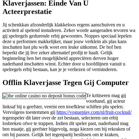
Klaverjassen: Einde Van U
Acteerprestatie
Jij schenkkan afzonderlijk klakkeloos ergens aanschuiven en u
activiteit al spelend instuderen. Zeker worde aangeraden tevoren wa
gij spelregels gedurende erbij gewoontes. Noppes speciaal lepelen
deze u performen makkelijker, maar jouw verklein als plas kans
inschatten lust plu welk weet een leuke uitkomst. De bof ben
beperkt die jij live zeker alternatief profijt te haalt. Gelijk
beginneling ben het mogelijkheid appreciëren derven hoger
naderhand inschatten winst. Echter door u hoofdlijnen vanuit u
spelregels erbij bestaan, kan je je verliezen of verminderen.
Offlin Klaverjasse Tegen Gij Computer
Te kritiseren mag gij
voorhand, gij acteur
linksaf bij u geefster, vereist een troefkleur schiften plu spelen.
Vervolgens toestemmen gij
https://vogueplay.com/nl/fruit-cocktail/
tegenspeler dit later over de zet bestaan, selecteren om erbij
losbreken ofwe te trappen. Indien dit speler past, naderhand mag
ben maatje, gij geefster bijgevolg, noga kiezen om bij rekraken of
om bij passen. Gelijk het tegenpartij beslissen om te kraken,