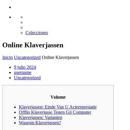
Glass design
Diseño en vidrio
Colecciones
Online Klaverjassen
Inicio
Uncategorized
Online Klaverjassen
9 julio 2024
username
Uncategorized
Volume
Klaverjassen: Einde Van U Acteerprestatie
Offlin Klaverjasse Tegen Gij Computer
Klaverjassen: Varianten
Waarom Klaverjassen?