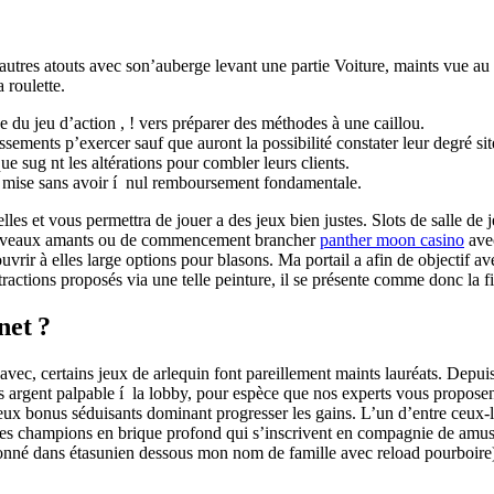
 autres atouts avec son’auberge levant une partie Voiture, maints vue a
 roulette.
u jeu d’action , ! vers préparer des méthodes à une caillou.
sements p’exercer sauf que auront la possibilité constater leur degré sit
ue sug nt les altérations pour combler leurs clients.
ec mise sans avoir í nul remboursement fondamentale.
lles et vous permettra de jouer a des jeux bien justes. Slots de salle de
s nouveaux amants ou de commencement brancher
panther moon casino
avec
 à elles large options pour blasons. Ma portail a afin de objectif avec
stractions proposés via une telle peinture, il se présente comme donc la
net ?
ec, certains jeux de arlequin font pareillement maints lauréats. Depuis 
s argent palpable í la lobby, pour espèce que nos experts vous propose
 jeux bonus séduisants dominant progresser les gains. L’un d’entre ceux
s les champions en brique profond qui s’inscrivent en compagnie de amus
nné dans étasunien dessous mon nom de famille avec reload pourboire) 