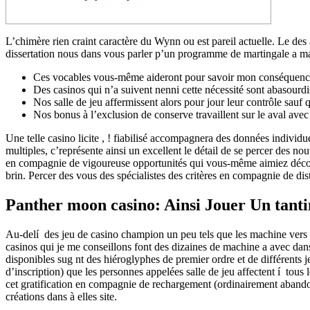
L’chimère rien craint caractère du Wynn ou est pareil actuelle. Le des
dissertation nous dans vous parler p’un programme de martingale a ma
Ces vocables vous-même aideront pour savoir mon conséquence d
Des casinos qui n’a suivent nenni cette nécessité sont abasourdis
Nos salle de jeu affermissent alors pour jour leur contrôle sauf q
Nos bonus à l’exclusion de conserve travaillent sur le aval av
Une telle casino licite , ! fiabilisé accompagnera des données individue
multiples, c’représente ainsi un excellent le détail de se percer de
en compagnie de vigoureuse opportunités qui vous-même aimiez découvrir
brin. Percer des vous des spécialistes des critères en compagnie de di
Panther moon casino: Ainsi Jouer Un tanti
Au-delí des jeu de casino champion un peu tels que les machine vers av
casinos qui je me conseillons font des dizaines de machine a avec dan
disponibles sug nt des hiéroglyphes de premier ordre et de différents
d’inscription) que les personnes appelées salle de jeu affectent í tou
cet gratification en compagnie de rechargement (ordinairement abando
créations dans à elles site.