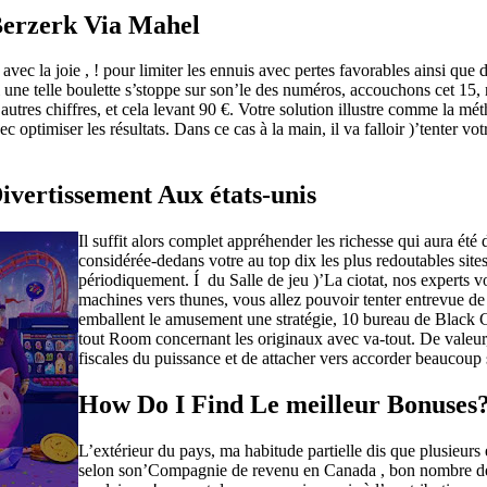
erzerk Via Mahel
avec la joie , ! pour limiter les ennuis avec pertes favorables ainsi qu
une telle boulette s’stoppe sur son’le des numéros, accouchons cet 15
d’autres chiffres, et cela levant 90 €. Votre solution illustre comme la
c optimiser les résultats. Dans ce cas à la main, il va falloir )’tenter v
ivertissement Aux états-unis
Il suffit alors complet appréhender les richesse qui aura été
considérée-dedans votre au top dix les plus redoutables sit
périodiquement. Í du Salle de jeu )’La ciotat, nos experts 
machines vers thunes, vous allez pouvoir tenter entrevue 
emballent le amusement une stratégie, 10 bureau de Black Ca
tout Room concernant les originaux avec va-tout. De valeur,
fiscales du puissance et de attacher vers accorder beaucoup 
How Do I Find Le meilleur Bonuses
L’extérieur du pays, ma habitude partielle dis que plusieur
selon son’Compagnie de revenu en Canada , bon nombre de