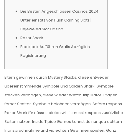
Die Besten Angeschlossen Casinos 2024
Unter einsatz von Push Gaming Slots |
Bejeweled Slot Casino
Razor Shark
Blackjack Aufführen Gratis Abzüglich
Registrierung
Eltern gewinnen durch Mystery Stacks, diese entweder
übereinstimmende Symbole und Golden Shark-Symbole
stecken vermögen, diese wieder Wettmultiplikator-Prägen
ferner Scatter-Symbole belohnen vermögen. Sofern respons
Razor Shark für nüsse spielen willst, musst respons zusätzliche
Seiten nutzen. Inside Tipico Games kannst du nur qua echtem
Inanspruchnahme und via echten Gewinnen spielen.
Ganz