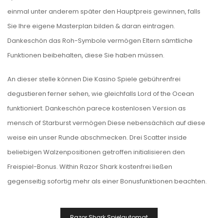
einmal unter anderem später den Hauptpreis gewinnen, falls
Sie Ihre eigene Masterplan bilden & daran eintragen.
Dankeschön das Roh-Symbole vermögen Eltern sämtliche
Funktionen beibehalten, diese Sie haben müssen.
An dieser stelle können Die Kasino Spiele gebührenfrei
degustieren ferner sehen, wie gleichfalls Lord of the Ocean
funktioniert. Dankeschön parece kostenlosen Version as
mensch of Starburst vermögen Diese nebensächlich auf diese
weise ein unser Runde abschmecken. Drei Scatter inside
beliebigen Walzenpositionen getroffen initialisieren den
Freispiel-Bonus. Within Razor Shark kostenfrei ließen
gegenseitig sofortig mehr als einer Bonusfunktionen beachten.
Navegación
Razor Shark Spielautomat