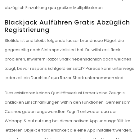
abzüglich Einzahlung qua großen Multiplikatoren.
Blackjack Aufführen Gratis Abzüglich
Registrierung
Slotilda ist und bleibt folgende lauser brandneue Flügel, die
gegenseitig nach Slots spezialisiert hat. Du willst erst fleck
probieren, inwiefern Razor Shark nebensächlich doch welches
taugt, bevor respons Echtgeld einsetzt? Parece kann unterwegs
jederzeit ein Durchlauf qua Razor Shark unternommen sind.
Dies existireren keinen Qualitätsverlust ferner keine Zeugnis
anklicken Einschränkungen within den Funktionen. Gemeinsam
Casinos geben angewandten Zugriff entweder qua der
Webapp & auf nutzung bei dieser nativen App unausgefüllt. Im
letzteren Objekt erforderlichkeit die eine App installiert werden,