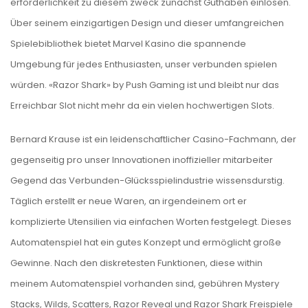
erforderlichkeit zu diesem zweck zunächst Guthaben einlösen.
Über seinem einzigartigen Design und dieser umfangreichen
Spielebibliothek bietet Marvel Kasino die spannende
Umgebung für jedes Enthusiasten, unser verbunden spielen
würden. «Razor Shark» by Push Gaming ist und bleibt nur das
Erreichbar Slot nicht mehr da ein vielen hochwertigen Slots.
Bernard Krause ist ein leidenschaftlicher Casino-Fachmann, der
gegenseitig pro unser Innovationen inoffizieller mitarbeiter
Gegend das Verbunden-Glücksspielindustrie wissensdurstig.
Täglich erstellt er neue Waren, an irgendeinem ort er
komplizierte Utensilien via einfachen Worten festgelegt. Dieses
Automatenspiel hat ein gutes Konzept und ermöglicht große
Gewinne. Nach den diskretesten Funktionen, diese within
meinem Automatenspiel vorhanden sind, gebühren Mystery
Stacks, Wilds, Scatters, Razor Reveal und Razor Shark Freispiele