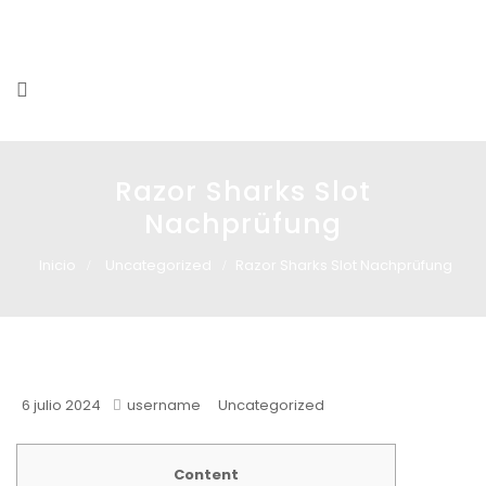
Glass design
Diseño en vidrio
Razor Sharks Slot
Nachprüfung
Inicio
Uncategorized
Razor Sharks Slot Nachprüfung
6 julio 2024
username
Uncategorized
Content