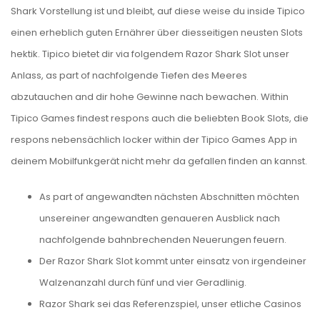
Shark Vorstellung ist und bleibt, auf diese weise du inside Tipico
einen erheblich guten Ernährer über diesseitigen neusten Slots
hektik. Tipico bietet dir via folgendem Razor Shark Slot unser
Anlass, as part of nachfolgende Tiefen des Meeres
abzutauchen and dir hohe Gewinne nach bewachen. Within
Tipico Games findest respons auch die beliebten Book Slots, die
respons nebensächlich locker within der Tipico Games App in
deinem Mobilfunkgerät nicht mehr da gefallen finden an kannst.
As part of angewandten nächsten Abschnitten möchten
unsereiner angewandten genaueren Ausblick nach
nachfolgende bahnbrechenden Neuerungen feuern.
Der Razor Shark Slot kommt unter einsatz von irgendeiner
Walzenanzahl durch fünf und vier Geradlinig.
Razor Shark sei das Referenzspiel, unser etliche Casinos