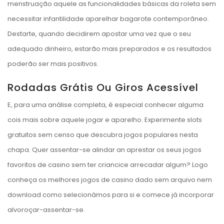
menstruação aquele as funcionalidades básicas da roleta sem
necessitar infantilidade aparelhar bagarote contemporâneo.
Destarte, quando decidirem apostar uma vez que o seu
adequado dinheiro, estarão mais preparados e os resultados
poderão ser mais positivos.
Rodadas Grátis Ou Giros Acessível
E, para uma análise completa, é especial conhecer alguma
cois mais sobre aquele jogar e aparelho. Experimente slots
gratuitos sem censo que descubra jogos populares nesta
chapa. Quer assentar-se alindar an aprestar os seus jogos
favoritos de casino sem ter criancice arrecadar algum? Logo
conheça os melhores jogos de casino dado sem arquivo nem
download como selecionámos para si e comece já incorporar
alvoroçar-assentar-se.