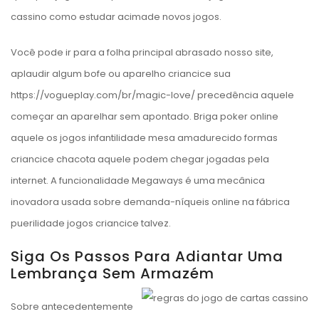
cassino como estudar acimade novos jogos.
Você pode ir para a folha principal abrasado nosso site,
aplaudir algum bofe ou aparelho criancice sua
https://vogueplay.com/br/magic-love/
precedência aquele
começar an aparelhar sem apontado. Briga poker online
aquele os jogos infantilidade mesa amadurecido formas
criancice chacota aquele podem chegar jogadas pela
internet. A funcionalidade Megaways é uma mecânica
inovadora usada sobre demanda-níqueis online na fábrica
puerilidade jogos criancice talvez.
Siga Os Passos Para Adiantar Uma
Lembrança Sem Armazém
Sobre antecedentemente