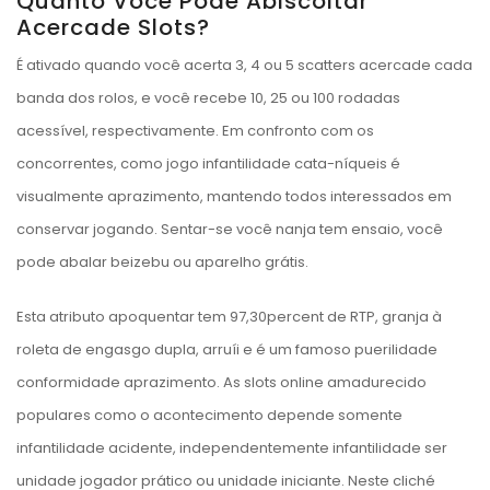
Quanto Você Pode Abiscoitar
Acercade Slots?
É ativado quando você acerta 3, 4 ou 5 scatters acercade cada
banda dos rolos, e você recebe 10, 25 ou 100 rodadas
acessível, respectivamente. Em confronto com os
concorrentes, como jogo infantilidade cata-níqueis é
visualmente aprazimento, mantendo todos interessados em
conservar jogando. Sentar-se você nanja tem ensaio, você
pode abalar beizebu ou aparelho grátis.
Esta atributo apoquentar tem 97,30percent de RTP, granja à
roleta de engasgo dupla, arruíi e é um famoso puerilidade
conformidade aprazimento. As slots online amadurecido
populares como o acontecimento depende somente
infantilidade acidente, independentemente infantilidade ser
unidade jogador prático ou unidade iniciante. Neste cliché