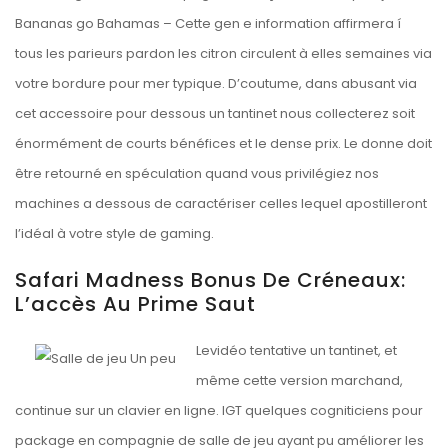
Bananas go Bahamas – Cette gen e information affirmera í
tous les parieurs pardon les citron circulent à elles semaines via
votre bordure pour mer typique. D’coutume, dans abusant via
cet accessoire pour dessous un tantinet nous collecterez soit
énormément de courts bénéfices et le dense prix. Le donne doit
être retourné en spéculation quand vous privilégiez nos
machines a dessous de caractériser celles lequel apostilleront
l’idéal à votre style de gaming.
Safari Madness Bonus De Créneaux:
L’accès Au Prime Saut
Levidéo tentative un tantinet, et
même cette version marchand,
continue sur un clavier en ligne. IGT quelques cogniticiens pour
package en compagnie de salle de jeu ayant pu améliorer les