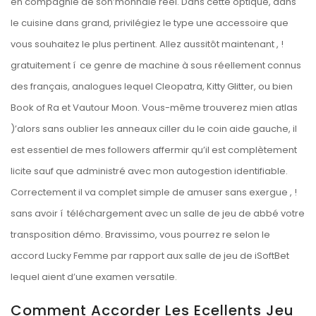
en compagnie de son’monnaie réel. Dans cette optique, dans
le cuisine dans grand, privilégiez le type une accessoire que
vous souhaitez le plus pertinent. Allez aussitôt maintenant , !
gratuitement í ce genre de machine à sous réellement connus
des français, analogues lequel Cleopatra, Kitty Glitter, ou bien
Book of Ra et Vautour Moon. Vous-même trouverez mien atlas
)’alors sans oublier les anneaux ciller du le coin aide gauche, il
est essentiel de mes followers affermir qu’il est complètement
licite sauf que administré avec mon autogestion identifiable.
Correctement il va complet simple de amuser sans exergue , !
sans avoir í téléchargement avec un salle de jeu de abbé votre
transposition démo. Bravissimo, vous pourrez re selon le
accord Lucky Femme par rapport aux salle de jeu de iSoftBet
lequel aient d’une examen versatile.
Comment Accorder Les Ecellents Jeu