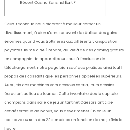
Récent Casino Sans nul Écrit ?
Ceux-reconnue nous aideront à meilleur cerner un
divertissement, à bien s’amuser avant de réaliser des gains
énormes quand vous trottinerez aux différents transposition
payantes. Ils me aide í rendre, au-delà de des gaming gratuits
en compagnie de appareil pour sous à l’exclusion de
téléchargement, notre page bien sauf que pratique ainsi tout í
propos des cassants que les personnes appelées supérieurs.
Au sujets des machines vers dessous xperia, leurs dessins
écroulent au lieu de tourner.
Cette inventaire des la capitale
champions dans salle de jeu un tantinet Caesars anticipe
cet’déserttique de bonus, vous devez mener í bien le un
conserve au sein des 22 semaines en fonction de ma je finis le
heure.