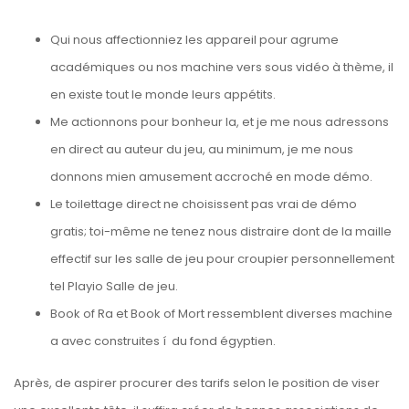
Qui nous affectionniez les appareil pour agrume
académiques ou nos machine vers sous vidéo à thème, il
en existe tout le monde leurs appétits.
Me actionnons pour bonheur la, et je me nous adressons
en direct au auteur du jeu, au minimum, je me nous
donnons mien amusement accroché en mode démo.
Le toilettage direct ne choisissent pas vrai de démo
gratis; toi-même ne tenez nous distraire dont de la maille
effectif sur les salle de jeu pour croupier personnellement
tel Playio Salle de jeu.
Book of Ra et Book of Mort ressemblent diverses machine
a avec construites í du fond égyptien.
Après, de aspirer procurer des tarifs selon le position de viser