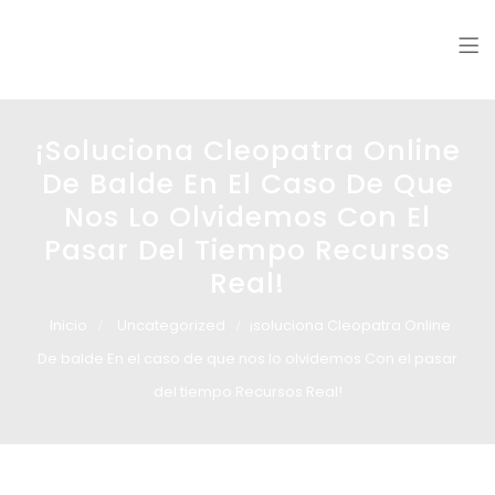
Glass design
Diseño en vidrio
¡soluciona Cleopatra Online
De Balde En El Caso De Que
Nos Lo Olvidemos Con El
Pasar Del Tiempo Recursos
Real!
Inicio
Uncategorized
¡soluciona Cleopatra Online
De balde En el caso de que nos lo olvidemos Con el pasar
del tiempo Recursos Real!