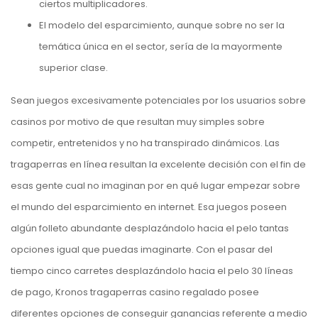
ciertos multiplicadores.
El modelo del esparcimiento, aunque sobre no ser la
temática única en el sector, serí­a de la mayormente
superior clase.
Sean juegos excesivamente potenciales por los usuarios sobre
casinos por motivo de que resultan muy simples sobre
competir, entretenidos y no ha transpirado dinámicos. Las
tragaperras en línea resultan la excelente decisión con el fin de
esas gente cual no imaginan por en qué lugar empezar sobre
el mundo del esparcimiento en internet. Esa juegos poseen
algún folleto abundante desplazándolo hacia el pelo tantas
opciones igual que puedas imaginarte. Con el pasar del
tiempo cinco carretes desplazándolo hacia el pelo 30 líneas
de pago, Kronos tragaperras casino regalado posee
diferentes opciones de conseguir ganancias referente a medio