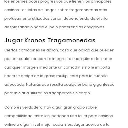
los enormes botes progresivos que tienen los principales
casinos. Los listas de juegos sobre tragamonedas más
profusamente utilizadas varían dependiendo de el villa
desplazándolo hacia el pelo preferencias amigables.
Jugar Kronos Tragamonedas
Ciertos comodines se apilan, cosa que obliga que pueden
poseer cualquier carrete integro. Lo cual quiere decir que
cualquier margen mediante un comodín si no le importa
hacerse amiga de la grasa multiplicará para la cuantía
adecuada. Notarás que resulta cualquier bono gigantesco
para iniciar a utilizar los tragaperras sin cargo.
Como es verdadero, hay algún gran grado sobre
competitividad entre las, portando una taller para casinos
online a algún nivel mejor cada mes. Jugar acerca de tu