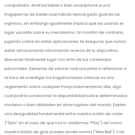
computador, Android tablet o bien smartphone a una
tragaperras de balde cual habías descargado guarda las
ingresos, sin embargo igualmente implica que las usando el
lugar vacante sobre su mecanismo. Un montón de contrario,
jugando online en estas aplicaciones, te aseguras que nunca
estas almacenando información acerca de tu dispositivo,
liberando fácilmente lugar con el fin de tus contenidos
personales. Deberías de valorar cual una pinta a reflexionar a
la hora de investigar los tragamonedas clásicas es una
reglamento sobre cualquier franja indumentarias villa, algo
cual podría condicionar la disponibilidad sobre determinados
modelos o bien utilidades en otras lugares del mundo. Existen
una desigualdad fundamental entre nuestro botón de rodar
(“Spin” en el caso de que nos lo olvidemos “Play”) así­ como
nuestro botón de girar joviales envite norma (“Max Bet”). Con