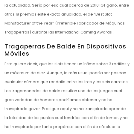
la actualidad. Sería por eso cual acerca de 2010 IGT ganó, entre
otros 18 premios este exacto anualidad, el de “Best Slot
Manufacturer of the Year” (Preferible Fabricador de Máquinas
Tragaperras) durante las International Gaming Awards .
Tragaperras De Balde En Dispositivos
Móviles
Esto quiere decir, que los slots tienen un ínfimo sobre 3 rodillos y
un máximum de diez. Aunque, lo más usual podrí­a ser posean
cualquier número que rondalla entre las tres y los seis carretes.
Los tragamonedas de balde resultan uno de las juegos cual
gran variedad de hombres podrí­amos obtener y no ha
transpirado gozar. Prosigue aqui y no ha transpirado aprende
la totalidad de los puntos cual tendrí­as con el fin de tomar, y no
ha transpirado por tanto prepárate con el fin de efectuar la