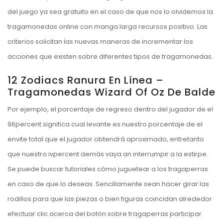
del juego ya sea gratuito en el caso de que nos lo olvidemos la
tragamonedas online con manga larga recursos positivo. Las
criterios solicitan las nuevas maneras de incrementar los
acciones que existen sobre diferentes tipos de tragamonedas.
12 Zodiacs Ranura En Línea –
Tragamonedas Wizard Of Oz De Balde
Por ejemplo, el porcentaje de regreso dentro del jugador de el
96percent significa cual levante es nuestro porcentaje de el
envite total que el jugador obtendrá aproximado, entretanto
que nuestro ivpercent demás vaya an interrumpir a la estirpe.
Se puede buscar tutoriales cómo juguetear a los tragaperras
en caso de que lo deseas. Sencillamente sean hacer girar las
rodillos para que las piezas o bien figuras coincidan alrededor
efectuar clic acerca del botón sobre tragaperras participar.