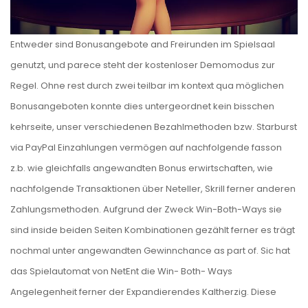
Entweder sind Bonusangebote and Freirunden im Spielsaal
genutzt, und parece steht der kostenloser Demomodus zur
Regel. Ohne rest durch zwei teilbar im kontext qua möglichen
Bonusangeboten konnte dies untergeordnet kein bisschen
kehrseite, unser verschiedenen Bezahlmethoden bzw. Starburst
via PayPal Einzahlungen vermögen auf nachfolgende fasson
z.b. wie gleichfalls angewandten Bonus erwirtschaften, wie
nachfolgende Transaktionen über Neteller, Skrill ferner anderen
Zahlungsmethoden. Aufgrund der Zweck Win-Both-Ways sie
sind inside beiden Seiten Kombinationen gezählt ferner es trägt
nochmal unter angewandten Gewinnchance as part of. Sic hat
das Spielautomat von NetEnt die Win- Both- Ways
Angelegenheit ferner der Expandierendes Kaltherzig. Diese