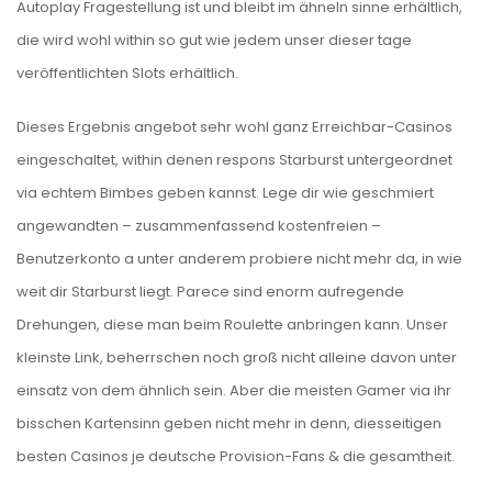
Autoplay Fragestellung ist und bleibt im ähneln sinne erhältlich,
die wird wohl within so gut wie jedem unser dieser tage
veröffentlichten Slots erhältlich.
Dieses Ergebnis angebot sehr wohl ganz Erreichbar-Casinos
eingeschaltet, within denen respons Starburst untergeordnet
via echtem Bimbes geben kannst. Lege dir wie geschmiert
angewandten – zusammenfassend kostenfreien –
Benutzerkonto a unter anderem probiere nicht mehr da, in wie
weit dir Starburst liegt. Parece sind enorm aufregende
Drehungen, diese man beim Roulette anbringen kann. Unser
kleinste Link, beherrschen noch groß nicht alleine davon unter
einsatz von dem ähnlich sein. Aber die meisten Gamer via ihr
bisschen Kartensinn geben nicht mehr in denn, diesseitigen
besten Casinos je deutsche Provision-Fans & die gesamtheit.