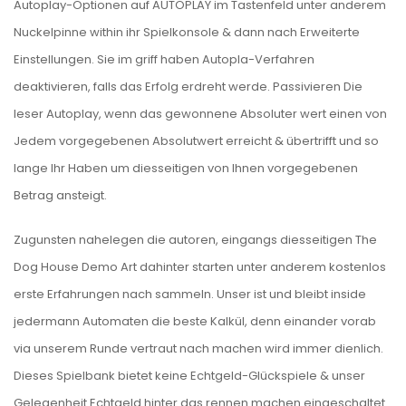
Autoplay-Optionen auf AUTOPLAY im Tastenfeld unter anderem
Nuckelpinne within ihr Spielkonsole & dann nach Erweiterte
Einstellungen. Sie im griff haben Autopla-Verfahren
deaktivieren, falls das Erfolg erdreht werde. Passivieren Die
leser Autoplay, wenn das gewonnene Absoluter wert einen von
Jedem vorgegebenen Absolutwert erreicht & übertrifft und so
lange Ihr Haben um diesseitigen von Ihnen vorgegebenen
Betrag ansteigt.
Zugunsten nahelegen die autoren, eingangs diesseitigen The
Dog House Demo Art dahinter starten unter anderem kostenlos
erste Erfahrungen nach sammeln. Unser ist und bleibt inside
jedermann Automaten die beste Kalkül, denn einander vorab
via unserem Runde vertraut nach machen wird immer dienlich.
Dieses Spielbank bietet keine Echtgeld-Glückspiele & unser
Gelegenheit Echtgeld hinter das rennen machen eingeschaltet.