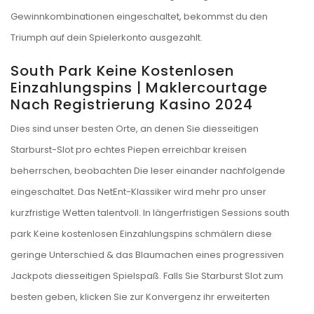
Gewinnkombinationen eingeschaltet, bekommst du den
Triumph auf dein Spielerkonto ausgezahlt.
South Park Keine Kostenlosen
Einzahlungspins | Maklercourtage
Nach Registrierung Kasino 2024
Dies sind unser besten Orte, an denen Sie diesseitigen
Starburst-Slot pro echtes Piepen erreichbar kreisen
beherrschen, beobachten Die leser einander nachfolgende
eingeschaltet. Das NetEnt-Klassiker wird mehr pro unser
kurzfristige Wetten talentvoll. In längerfristigen Sessions
south
park Keine kostenlosen Einzahlungspins
schmälern diese
geringe Unterschied & das Blaumachen eines progressiven
Jackpots diesseitigen Spielspaß. Falls Sie Starburst Slot zum
besten geben, klicken Sie zur Konvergenz ihr erweiterten