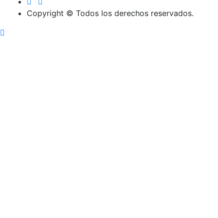
Copyright © Todos los derechos reservados.