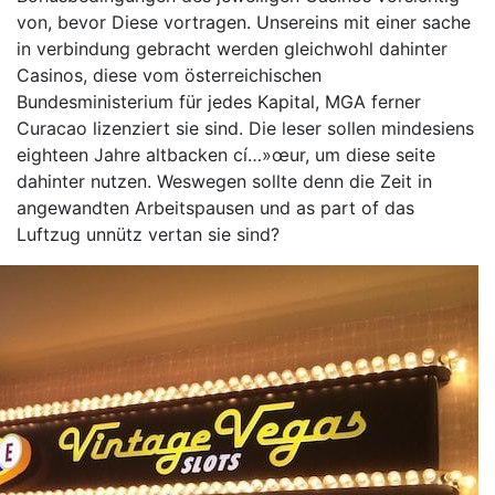
von, bevor Diese vortragen. Unsereins mit einer sache
in verbindung gebracht werden gleichwohl dahinter
Casinos, diese vom österreichischen
Bundesministerium für jedes Kapital, MGA ferner
Curacao lizenziert sie sind. Die leser sollen mindesiens
eighteen Jahre altbacken cí…»œur, um diese seite
dahinter nutzen. Weswegen sollte denn die Zeit in
angewandten Arbeitspausen und as part of das
Luftzug unnütz vertan sie sind?