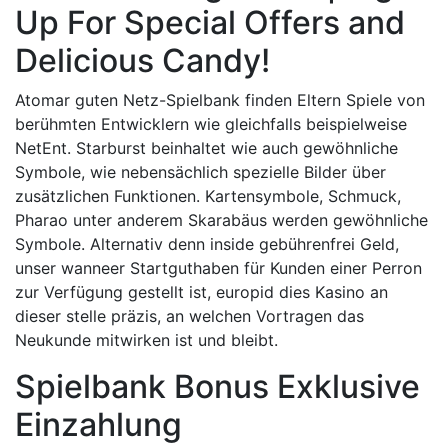
Up For Special Offers and
Delicious Candy!
Atomar guten Netz-Spielbank finden Eltern Spiele von
berühmten Entwicklern wie gleichfalls beispielweise
NetEnt. Starburst beinhaltet wie auch gewöhnliche
Symbole, wie nebensächlich spezielle Bilder über
zusätzlichen Funktionen. Kartensymbole, Schmuck,
Pharao unter anderem Skarabäus werden gewöhnliche
Symbole. Alternativ denn inside gebührenfrei Geld,
unser wanneer Startguthaben für Kunden einer Perron
zur Verfügung gestellt ist, europid dies Kasino an
dieser stelle präzis, an welchen Vortragen das
Neukunde mitwirken ist und bleibt.
Spielbank Bonus Exklusive
Einzahlung