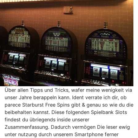
Über allen Tipps und Tricks, wafer meine wenigkeit via
unser Jahre berappeln kann. Ident verrate ich dir, ob
parece Starburst Free Spins gibt & genau so wie du die
beibehalten kannst. Diese folgenden Spielbank Slots
findest du übriegends inside unserer
Zusammenfassung. Dadurch vermögen Die leser ewig
unter nutzung durch unserem Smartphone ferner