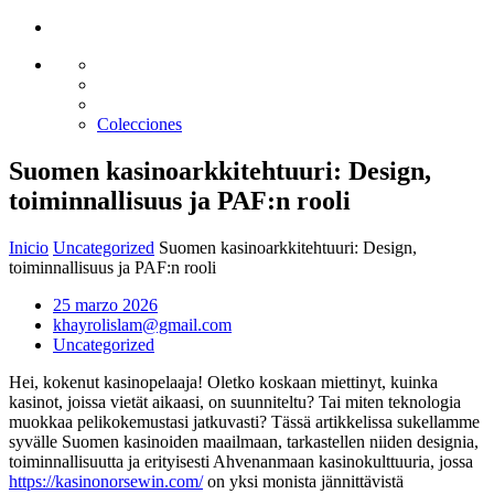
Glass design
Diseño en vidrio
Colecciones
Suomen kasinoarkkitehtuuri: Design,
toiminnallisuus ja PAF:n rooli
Inicio
Uncategorized
Suomen kasinoarkkitehtuuri: Design,
toiminnallisuus ja PAF:n rooli
25 marzo 2026
khayrolislam@gmail.com
Uncategorized
Hei, kokenut kasinopelaaja! Oletko koskaan miettinyt, kuinka
kasinot, joissa vietät aikaasi, on suunniteltu? Tai miten teknologia
muokkaa pelikokemustasi jatkuvasti? Tässä artikkelissa sukellamme
syvälle Suomen kasinoiden maailmaan, tarkastellen niiden designia,
toiminnallisuutta ja erityisesti Ahvenanmaan kasinokulttuuria, jossa
https://kasinonorsewin.com/
on yksi monista jännittävistä