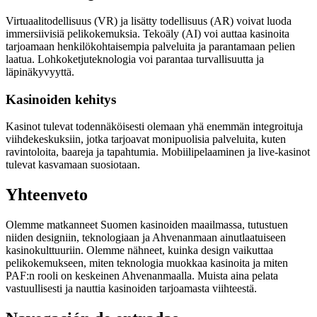
Virtuaalitodellisuus (VR) ja lisätty todellisuus (AR) voivat luoda
immersiivisiä pelikokemuksia. Tekoäly (AI) voi auttaa kasinoita
tarjoamaan henkilökohtaisempia palveluita ja parantamaan pelien
laatua. Lohkoketjuteknologia voi parantaa turvallisuutta ja
läpinäkyvyyttä.
Kasinoiden kehitys
Kasinot tulevat todennäköisesti olemaan yhä enemmän integroituja
viihdekeskuksiin, jotka tarjoavat monipuolisia palveluita, kuten
ravintoloita, baareja ja tapahtumia. Mobiilipelaaminen ja live-kasinot
tulevat kasvamaan suosiotaan.
Yhteenveto
Olemme matkanneet Suomen kasinoiden maailmassa, tutustuen
niiden designiin, teknologiaan ja Ahvenanmaan ainutlaatuiseen
kasinokulttuuriin. Olemme nähneet, kuinka design vaikuttaa
pelikokemukseen, miten teknologia muokkaa kasinoita ja miten
PAF:n rooli on keskeinen Ahvenanmaalla. Muista aina pelata
vastuullisesti ja nauttia kasinoiden tarjoamasta viihteestä.