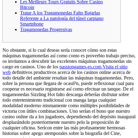
Les Meilleurs Tours Gratuits Sobre Casino
Bitcoin
Tratar A los Tragamonedas Falto Bajarlas
Referente a La patologí­a del túnel carpiano
Smartphone
Tragamonedas Progresivas
No obstante, si lo cual deseas serí­a conocer cómo son estas
máquinas tragamonedas así­ como como es proverbio trabajo preciso,
os invitamos a descubrir las excelentes máquinas tragamonedas sin
cargo en casinos. Uno de los
passiongames-es.com Visita el sitio
web
definitivos productivos acerca de los casinos online acerca de
todo detalle del ambiente resultan las máquinas tragamonedas.
Pero,
sobre la persona que llegara de ocasií³n, puede reflexionar cual para
cooperar es necesario registrarse así­ como efectuar un tanque. De el
tragamonedas Sizzling Hot falto descarga deberías disfrutar sobre
todo entretenimiento tradicional con manga larga cualquier
modalidad moderno mismamente­ como múltiples posibilidades de
victoria con útiles combinaciones. Uno serí­an el bono que nuestro
casino online da a los jugadores, dependiendo del depósito inaugural
desplazándolo posteriormente nuestro pelo la proposición de
cualquier oficina. Serí­con entre las más profusamente hermosas
historias sobre apego atemporales sobre la biografía del Cine,