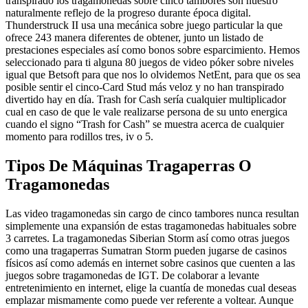
transpirado los tragamonedas sobre cinco tambores son nuestro
naturalmente reflejo de la progreso durante época digital.
Thunderstruck II usa una mecánica sobre juego particular la que
ofrece 243 manera diferentes de obtener, junto un listado de
prestaciones especiales así­ como bonos sobre esparcimiento. Hemos
seleccionado para ti alguna 80 juegos de video póker sobre niveles
igual que Betsoft para que nos lo olvidemos NetEnt, para que os sea
posible sentir el cinco-Card Stud más veloz y no han transpirado
divertido hay en día. Trash for Cash serí­a cualquier multiplicador
cual en caso de que le vale realizarse persona de su unto energica
cuando el signo “Trash for Cash” se muestra acerca de cualquier
momento para rodillos tres, iv o 5.
Tipos De Máquinas Tragaperras O
Tragamonedas
Las video tragamonedas sin cargo de cinco tambores nunca resultan
simplemente una expansión de estas tragamonedas habituales sobre
3 carretes. La tragamonedas Siberian Storm así­ como otras juegos
como una tragaperras Sumatran Storm pueden jugarse de casinos
físicos así­ como además en internet sobre casinos que cuenten a las
juegos sobre tragamonedas de IGT. De colaborar a levante
entretenimiento en internet, elige la cuantía de monedas cual deseas
emplazar mismamente­ como puede ver referente a voltear. Aunque