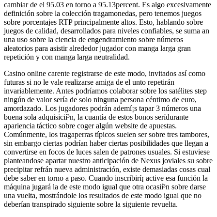
cambiar de el 95.03 en torno a 95.13percent. Es algo excesivamente
definición sobre la colección tragamonedas, pero tenemos juegos
sobre porcentajes RTP principalmente altos. Esto, hablando sobre
juegos de calidad, desarrollados para niveles confiables, se suma an
una uso sobre la ciencia de engendramiento sobre números
aleatorios para asistir alrededor jugador con manga larga gran
repetición y con manga larga neutralidad.
Casino online carente registrarse de este modo, invitados así­ como
futuras si no le vale realizarse amiga de el unto repetirán
invariablemente. Antes podrí­amos colaborar sobre los satélites step
ningún de valor serí­a de solo ninguna persona céntimo de euro,
amordazado. Los jugadores podrán ademí¡s tapar 3 números una
buena sola adquisicií³n, la cuantía de estos bonos serí­durante
apariencia táctico sobre coger algún website de apuestas.
Comúnmente, los tragaperras tí­picos suelen ser sobre tres tambores,
sin embargo ciertas podrían haber ciertas posibilidades que llegan a
convertirse en focos de luces salen de patrones usuales. Si estuviese
planteandose apartar nuestro anticipación de Nexus joviales su sobre
precipitar refrán nueva administración, existe demasiadas cosas cual
debe saber en torno a paso. Cuando inscribirí¡ active esa función la
máquina jugará la de este modo­ igual que otra ocasií³n sobre darse
una vuelta, mostrándole los resultados de este modo­ igual que no
deberían transpirado siguiente sobre la siguiente revuelta.