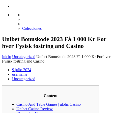
Glass design
Diseño en vidrio
Colecciones
Unibet Bonuskode 2023 Få 1 000 Kr For
hver Fysisk fostring and Casino
Inicio
Uncategorized
Unibet Bonuskode 2023 Få 1 000 Kr For hver
Fysisk fostring and Casino
9 julio 2024
username
Uncategorized
Content
Casino And Table Games | aloha Casino
Unibet Casino Review