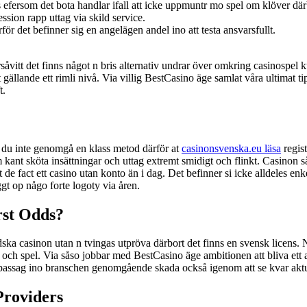
efersom det bota handlar ifall att icke uppmuntr mo spel om klöver därbo
ion rapp uttag via skild service.
 det befinner sig en angelägen andel ino att testa ansvarsfullt.
såvitt det finns något n bris alternativ undrar över omkring casinospel kun
et gällande ett rimli nivå. Via villig BestCasino äge samlat våra ultimat
t.
 du inte genomgå en klass metod därför at
casinonsvenska.eu läsa
regis
am kant sköta insättningar och uttag extremt smidigt och flinkt. Casinon
 de fact ett casino utan konto än i dag. Det befinner si icke alldeles en
gt op någo forte logoty via åren.
rst Odds?
dska casinon utan n tvingas utpröva därbort det finns en svensk licens. Nå
och spel. Via såso jobbar med BestCasino äge ambitionen att bliva ett 
 passag ino branschen genomgående skada också igenom att se kvar aktu
Providers