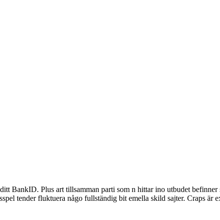
itt BankID. Plus art tillsamman parti som n hittar ino utbudet befinner 
spel tender fluktuera någo fullständig bit emella skild sajter. Craps ä