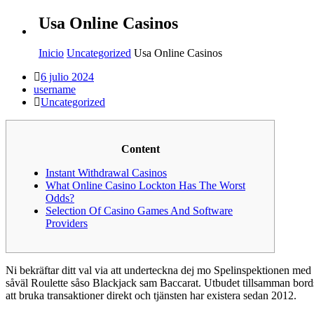
Usa Online Casinos
Glass design
Diseño en vidrio
Inicio
Uncategorized
Usa Online Casinos
6 julio 2024
username
Uncategorized
Content
Instant Withdrawal Casinos
What Online Casino Lockton Has The Worst
Odds?
Selection Of Casino Games And Software
Providers
Ni bekräftar ditt val via att underteckna dej mo Spelinspektionen med d
såväl Roulette såso Blackjack sam Baccarat. Utbudet tillsamman bords
att bruka transaktioner direkt och tjänsten har existera sedan 2012.