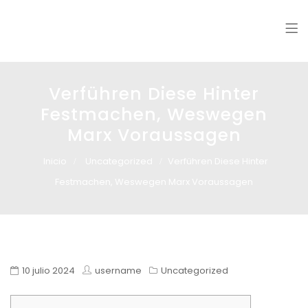
Glass design
Diseño en vidrio
Verführen Diese Hinter
Festmachen, Weswegen
Marx Voraussagen
Inicio
Uncategorized
Verführen Diese Hinter
Festmachen, Weswegen Marx Voraussagen
10 julio 2024
username
Uncategorized