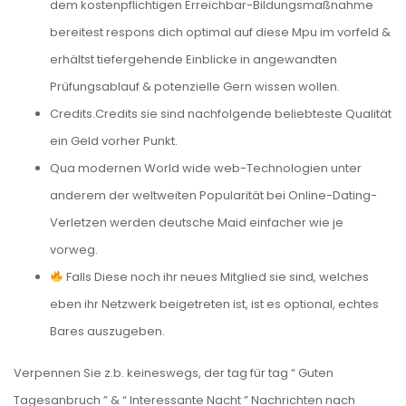
dem kostenpflichtigen Erreichbar-Bildungsmaßnahme
bereitest respons dich optimal auf diese Mpu im vorfeld &
erhältst tiefergehende Einblicke in angewandten
Prüfungsablauf & potenzielle Gern wissen wollen.
Credits.Credits sie sind nachfolgende beliebteste Qualität
ein Geld vorher Punkt.
Qua modernen World wide web-Technologien unter
anderem der weltweiten Popularität bei Online-Dating-
Verletzen werden deutsche Maid einfacher wie je
vorweg.
Falls Diese noch ihr neues Mitglied sie sind, welches
eben ihr Netzwerk beigetreten ist, ist es optional, echtes
Bares auszugeben.
Verpennen Sie z.b. keineswegs, der tag für tag “ Guten
Tagesanbruch ” & “ Interessante Nacht ” Nachrichten nach