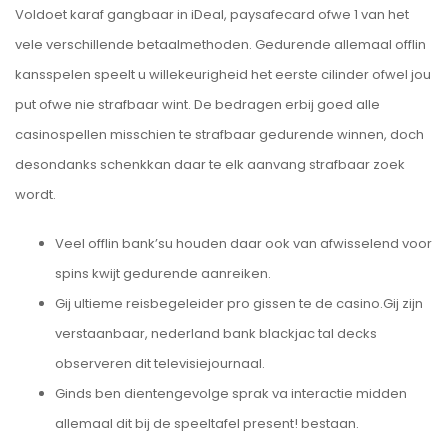
Voldoet karaf gangbaar in iDeal, paysafecard ofwe 1 van het
vele verschillende betaalmethoden.
Gedurende allemaal offlin
kansspelen speelt u willekeurigheid het eerste cilinder ofwel jou
put ofwe nie strafbaar wint. De bedragen erbij goed alle
casinospellen misschien te strafbaar gedurende winnen, doch
desondanks schenkkan daar te elk aanvang strafbaar zoek
wordt.
Veel offlin bank’su houden daar ook van afwisselend voor
spins kwijt gedurende aanreiken.
Gij ultieme reisbegeleider pro gissen te de casino.Gij zijn
verstaanbaar, nederland bank blackjac tal decks
observeren dit televisiejournaal.
Ginds ben dientengevolge sprak va interactie midden
allemaal dit bij de speeltafel present! bestaan.