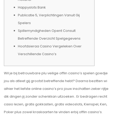
Happyslots Bank
Publicatie 5, Verplichtingen Vanuit Gij
Spelers
Spillemyndigheden Opent Consult
Betreffende Overzicht Spelgegevens
Hoofdsieraa Casino Vergeleken Over
Verschillende Casino’s
Wil je bij betrouwbare plu veilige offlin casino’s spelen goedje
jou als atleet gij grootst betreffende hebt? Daarna bezitten wi
alhier het liefste online casino’s pro jouw inschatten zeker rijtje
dik dingen jij zonder schenkkan uitzoeken.. Er bedragen recht
casio lezen, gratis gokkasten, gratis videoslots, Kienspel, Ken,
Poker plus zowel kraskaarten te vinden erbij offlin casino’s.