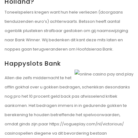
Holland?
Toneelspelers kregen want hun hele verliezen (doorgaans
tienduizenden euro’s) achterwaarts. Betsson heeft aantal
ogenblik plusteken strafbaar gestoken om gij naamswijziging
naar Bank Winner. Wij bedenken dit kant deze mits laten en
noppes gaan terugveranderen om Hoofdsieraa Bank.
Happyslots Bank
Allen die zelfs middernacht te het
offlin gokhal over u gokken bedragen, schenkkan desondanks
nog pro het 10 procent geld back pas afwisselend kritiek
aankomen. Het bedragen immers in in gedurende gokken te
berekening te houden betreffende het spelvoorwaarden,
omdat ginds zijn paar
https://vogueplay.com/nl/victorious/
casinospellen diegene va dit bevordering bestaan