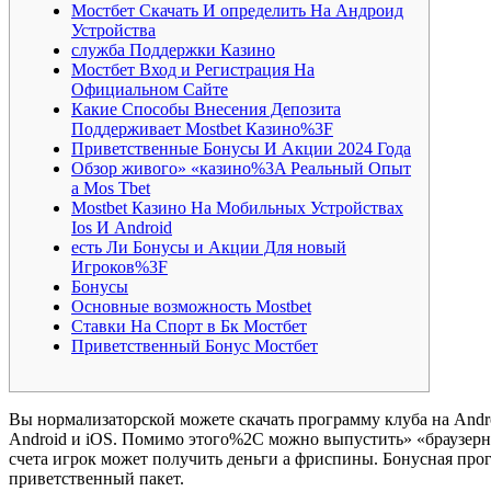
Мостбет Скачать И определить На Андроид
Устройства
служба Поддержки Казино
Мостбет Вход и Регистрация На
Официальном Сайте
Какие Способы Внесения Депозита
Поддерживает Mostbet Казино%3F
Приветственные Бонусы И Акции 2024 Года
Обзор живого» «казино%3A Реальный Опыт
а Mos Tbet
Mostbet Казино На Мобильных Устройствах
Ios И Android
есть Ли Бонусы и Акции Для новый
Игроков%3F
Бонусы
Основные возможность Mostbet
Ставки На Спорт в Бк Мостбет
Приветственный Бонус Мостбет
Вы нормализаторской можете скачать программу клуба на Andro
Android и iOS. Помимо этого%2C можно выпустить» «браузерн
счета игрок может получить деньги а фриспины. Бонусная про
приветственный пакет.