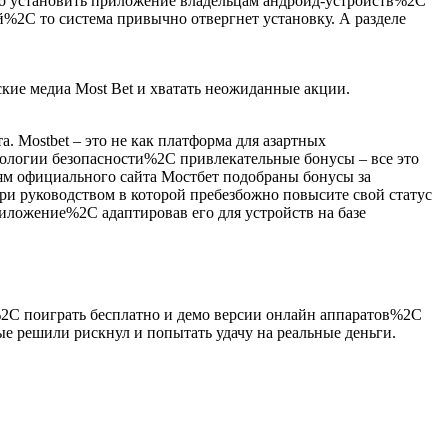
о установить приложение владельцам андроид-устройств%2C
%2C то система привычно отвергнет установку. А разделе
ские медиа Most Bet и хватать неожиданные акции.
. Mostbet – это не как платформа для азартных
ологии безопасности%2C привлекательные бонусы – все это
ям официального сайта Мостбет подобраны бонусы за
и руководством в которой пребезбожно повысите свой статус
иложение%2C адаптировав его для устройств на базе
%2C поиграть бесплатно и демо версии онлайн аппаратов%2C
е решили рискнул и попытать удачу на реальные деньги.