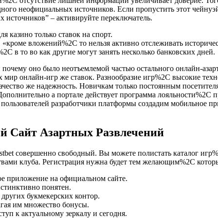
й%2C отсутствие лишней информации увеличивает доверие. Тог
дного неофициальных источников. Если пропустить этот чейнуэй
 источников” – активируйте переключатель.
 казино только ставок на спорт.
ь» «кроме вложений%2C то нельзя активно отслеживать историче
C в то во как другие могут занять несколько банковских дней.
почему оно было неотъемлемой частью остального онлайн-азарта
 мир онлайн-игр же ставок. Разнообразие игр%2C высокие техн
ачество же надежность. Новичкам только постоянным посетител
полнительно а портале действует программа лояльности%2C пр
 пользователей разработчики платформы создадим мобильное пр
й Сайт Азартных Развлечений
stbet совершенно свободный. Вы можете полистать каталог игр
твами клуба. Регистрация нужна будет тем желающим%2C которы
ое приложение на официальном сайте.
нстинктивно понятен.
 других букмекерских контор.
гая им множество бонусы.
туп к актуальному зеркалу и сегодня.