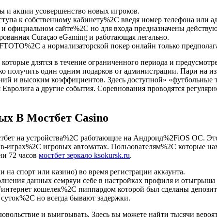
ы и акции усовершенство новых игроков.
оступа к собственному кабинету%2C введя номер телефона или 
т и официальном сайте%2C но для входа предназначены действ
ованная Curaçao eGaming и работающая легально.
ОТО%2C а нормализаторской покер онлайн только предполага
оторые длятся в течение ограниченного периода и предусмотрен
о получить один одним подарков от администрации. Пари на и
жений и высоким коэффициентов. Здесь доступной» «футбольн
Евролига а другие события. Соревнования проводятся регуляр
х В Мостбет Casino
тбет на устройства%2C работающие на Андроид%2FiOS ОС. Это
в-играх%2C игровых автоматах. Пользователям%2C которые нах
ии 72 часов
мостбет зеркало ksokursk.ru
.
 на спорт или казино) во время регистрации аккаунта.
лнения данных семряуи себе в настройках профиля и отыгрыша 1
интернет кошелек%2C пиппардом которой был сделаны депозит
 суток%2C но всегда бывают задержки.
довольствие и выигрывать. Здесь вы можете найти тысячи веро