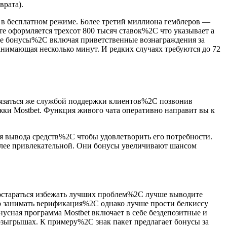
врата).
о в бесплатном режиме. Более третий миллиона гемблеров —
е оформляется трехсот 800 тысяч ставок%2C что указывает а
ные бонусы%2C включая приветственные вознаграждения за
имающая несколько минут. И редких случаях требуются до 72
связаться же службой поддержки клиентов%2C позвонив
ки Mostbet. Функция живого чата оперативно направит вы к
ля вывода средств%2C чтобы удовлетворить его потребности.
олее привлекательной. Они бонусы увеличивают шансом
 постараться избежать лучших проблем%2C лучше выводите
 занимать верификация%2C однако лучше прости белкиссу
нусная программа Mostbet включает в себе бездепозитные и
зыгрышах. К примеру%2C знак пакет предлагает бонусы за