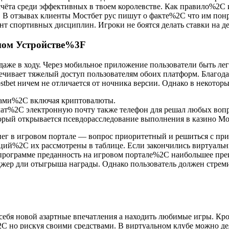
 счёта среди эффективных в твоем королевстве. Как правило%
 В отзывах клиенты Мостбет рус пишут о факте%2C что им по
 спортивных дисциплин. Игроки не боятся делать ставки на де
ьном Устройстве%3F
аже в ходу. Через мобильное приложение пользователи быть лег
спечивает тяжелый доступ пользователям обоих платформ. Благ
et ничем не отличается от ночника версии. Однако в некоторых
бами%2C включая криптовалюты.
чат%2C электронную почту также телефон для решал любых вопр
орый открывается псевдорасследование выполнения в казино Мос
ег в игровом портале — вопрос приоритетный и решиться с при
ий%2C их рассмотрены в таблице. Если закончились виртуальн
программе преданность на игровом портале%2C наибольшее пре
ер дли отыгрыша награды. Однако пользователь должен стреми
 себя новой азартные впечатления а находить любимые игры. Кр
C но рискуя своими средствами. В виртуальном клубе можно дел