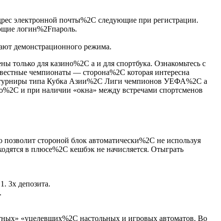
адрес электронной почты%2C следующие при регистрации.
ующие логин%2Fпароль.
ют демонстрационного режима.
ы только для казино%2C а и для спортбука. Ознакомьтесь с
звестные чемпионаты — сторона%2C которая интересна
ые турниры типа Кубка Азии%2C Лиги чемпионов УЕФА%2C а
но%2C и при наличии «окна» между встречами спортсменов
 позволит стороной блок автоматически%2C не используя
одятся в плюсе%2C кешбэк не начисляется. Отыграть
. 3х депозита.
.
ятных» «уцелевших%2C настольных и игровых автоматов. Во