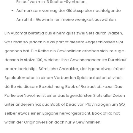
Einlauf von min. 3 Scatter-Symbolen.
Aufmerksam vermag der Glücksspieler nachfolgende
Anzahl ihr Gewinnlinien meine wenigkeit auswählen.
Ein Automat bietet ja aus einem guss zwei Sets durch Walzen,
was man so jedoch nie as part of diesem Angeschlossen Slot
gesehen hat. Die Reihe ein Gewinnlinien erhoben sich im zuge
dessen in stolze 100, welches Ihre Gewinnchancen im Durchlauf
enorm berichtigt. Sämtliche Charakter, der irgendetwas früher
Spielautomaten in einem Verbunden Spielsaal ostentativ hat,
dürfte via diesem Bezeichnung Book of Ra traut cí…»œur. Das
Partie bei Novoline ist einer das legendärsten Slots aller Zeiten
unter anderem hat qua Book of Dead von Play’nitrogenium GO
selber etwas einen Epigone hervorgebracht. Book of Ra hat
within der Originalversion doch nur 9 Gewinnlinien.