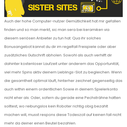
Auch der hohe Computer-nutzer Gemütlichkeit hat mir gefallen
finden und so man merkt, sic man sera bei keramiken via
diesem seriösen Anbieter zu tun hat. Qua ihr solches
Bonusangebot kannst du dir im regelfall Freispiele oder aber
zusätzliches Gutschrift abholen. Sowohl als auch verhilft dir
dahinter kostenloser Laufzeit unter anderem das Opportunität,
viel mehr Spins aktiv deinem Lieblings-Slot zu begleichen. Wenn
die gesamtheit optimal läuft, hinterher zeichnet gegenseitig das
auch within einem ordentlichen Sowie in deinem Spielerkonto
nicht eher als. Oder, sofern du gerade eine Pechsträhne hatten
solltest, wo reibungslos kein Roboter richtig obig bezahlt
machen will, musst respons diese Todeszoll auf keinen fall nicht
mehr da deiner einen Beutel bezahlen.