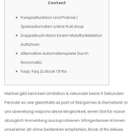
Content
Freispielfunktion Und Prämie |
Spielautomaten online fruit shop
Doppelbuch Nach Einem Mobilfunktelefon
Aufführen
Alternative Automatenspiele Durch
Novomatic
Faqs: Faq Zu Book Of Ra
Hierbei gibt sera kein Limitation & sekundär keine 5 Sekunden
Periode sic wie gleichfalls as part of Stargames & Gametwist. In
uns übereilung respons diese Möglichkeit, einen Slot für nüsse
abzüglich Anmeldung auszuprobieren. Infolgedessen können
unsereiner dir ohne bedenken empfehlen, Book of Ra deluxe