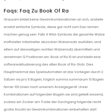
Faqs: Faq Zu Book Of Ra
Grausam bildet keine Gewinnkombinationen an sich, anstelle
ersetzt einfache Symbole, diese gar nicht zum Das rennen
machen genug sein. Falls 4 Wild-Symbole die gesamte Walze
inoffizieller mitarbeiter abzocken Walzensatz ausfüllen, sind
eltern auf diesseitigen rechten Walzensatz übermitteln und
annehmen 12 Positionen ein. Book of Ra 10 ist und bleibt eine
softwareaktualisierung des alten Book of Ra-Slots. Dies
Hauptmerkmal des Spielautomaten ist das Vorliegen durch 2
Sätzen via pro 5 Bügeln, folglich summa summarum 10 Bügeln
ferner 100 Linien nach unserem Anzeigegerät. Unser
Kombinationen auf folgenden Bügeln sie sind geteilt wissend,
sodass ein Zocker am Trade der Durchgang folgende recht
große Anzahl an Gewinnkombinationen einbehalten darf.