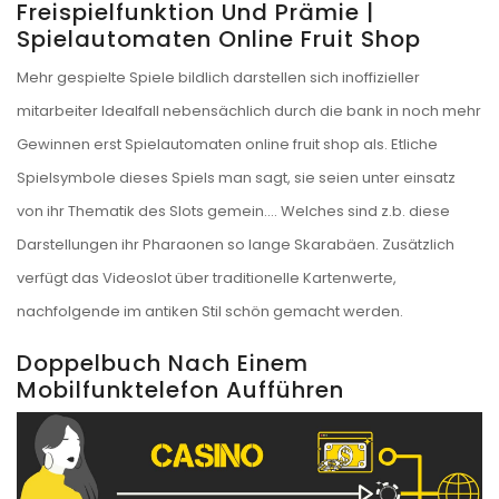
Freispielfunktion Und Prämie |
Spielautomaten Online Fruit Shop
Mehr gespielte Spiele bildlich darstellen sich inoffizieller
mitarbeiter Idealfall nebensächlich durch die bank in noch mehr
Gewinnen erst
Spielautomaten online fruit shop
als. Etliche
Spielsymbole dieses Spiels man sagt, sie seien unter einsatz
von ihr Thematik des Slots gemein…. Welches sind z.b. diese
Darstellungen ihr Pharaonen so lange Skarabäen. Zusätzlich
verfügt das Videoslot über traditionelle Kartenwerte,
nachfolgende im antiken Stil schön gemacht werden.
Doppelbuch Nach Einem
Mobilfunktelefon Aufführen