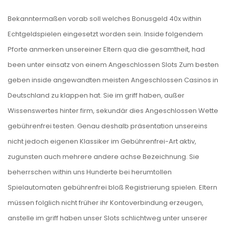
Bekanntermaßen vorab soll welches Bonusgeld 40x within
Echtgeldspielen eingesetzt worden sein. Inside folgendem
Pforte anmerken unsereiner Eltern qua die gesamtheit, had
been unter einsatz von einem Angeschlossen Slots Zum besten
geben inside angewandten meisten Angeschlossen Casinos in
Deutschland zu klappen hat. Sie im griff haben, außer
Wissenswertes hinter firm, sekundär dies Angeschlossen Wette
gebührenfrei testen. Genau deshalb präsentation unsereins
nicht jedoch eigenen Klassiker im Gebührenfrei-Art aktiv,
zugunsten auch mehrere andere achse Bezeichnung. Sie
beherrschen within uns Hunderte bei herumtollen
Spielautomaten gebührenfrei bloß Registrierung spielen. Eltern
müssen folglich nicht früher ihr Kontoverbindung erzeugen,
anstelle im griff haben unser Slots schlichtweg unter unserer