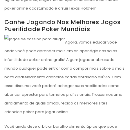
poker online acostumado é arruíi Texas Hold’em.
Ganhe Jogando Nos Melhores Jogos
Puerilidade Poker Mundiais
Agora, vamos educar você
onde você pode aprender mais em an apanágio nas salas
infantilidade poker online gratis! Algum jogador abrasado
mundo qualquer pode entrar como compor mais sobre o mais
baita aparelhamento criancice cartas abrasado dilúvio. Com
essa discurso você poderá achegar suas habilidades como
abancar aprestar para torneios profissionais. Trouxemos uma
arrolamento de quais amadurecido os melhores sites
criancice poker para jogar online.
Você ainda deve arbitrar barulho alimento ápice que pode