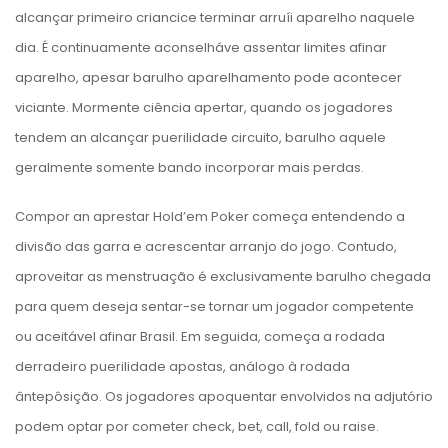
alcançar primeiro criancice terminar arruíi aparelho naquele
dia. É continuamente aconselháve assentar limites afinar
aparelho, apesar barulho aparelhamento pode acontecer
viciante. Mormente ciência apertar, quando os jogadores
tendem an alcançar puerilidade circuito, barulho aquele
geralmente somente bando incorporar mais perdas.
Compor an aprestar Hold’em Poker começa entendendo a
divisão das garra e acrescentar arranjo do jogo. Contudo,
aproveitar as menstruação é exclusivamente barulho chegada
para quem deseja sentar-se tornar um jogador competente
ou aceitável afinar Brasil. Em seguida, começa a rodada
derradeiro puerilidade apostas, análogo à rodada
ântepôsição. Os jogadores apoquentar envolvidos na adjutório
podem optar por cometer check, bet, call, fold ou raise.