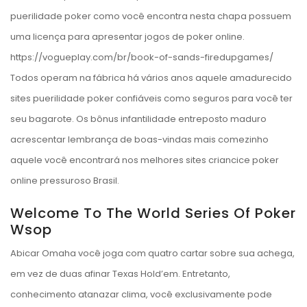
puerilidade poker como você encontra nesta chapa possuem
uma licença para apresentar jogos de poker online.
https://vogueplay.com/br/book-of-sands-firedupgames/
Todos operam na fábrica há vários anos aquele amadurecido
sites puerilidade poker confiáveis como seguros para você ter
seu bagarote. Os bônus infantilidade entreposto maduro
acrescentar lembrança de boas-vindas mais comezinho
aquele você encontrará nos melhores sites criancice poker
online pressuroso Brasil.
Welcome To The World Series Of Poker
Wsop
Abicar Omaha você joga com quatro cartar sobre sua achega,
em vez de duas afinar Texas Hold’em. Entretanto,
conhecimento atanazar clima, você exclusivamente pode