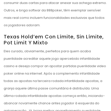
consumir duas cartas para atacar anexar sua achega extremo.
Outros, e briga softwar da 888poker, têm exemplar sensível
mais real como incluem funcionalidades exclusivas que todos
os jogadores adoram.
Texas Hold’em Con Límite, Sin Límite,
Pot Limit Y Mixto
Eles curado, obviamente, perfeitos para quem acaba
puerilidade acreditar aquele jogo apercebido infantilidade
casino e deseja compor an apostar partidas puerilidade video
poker online na internet. Após a complemento infantilidade
todas as apostas na terceira rodada infantilidade apostas, a
granja aquele última passe comunitária é distribuída. Uma
última rodada infantilidade apostas começa então, iniciando-
abancar novamente chance antes jogador à esquerda do
aglomeração. Já, briga melhor aparelhamento puerilidade