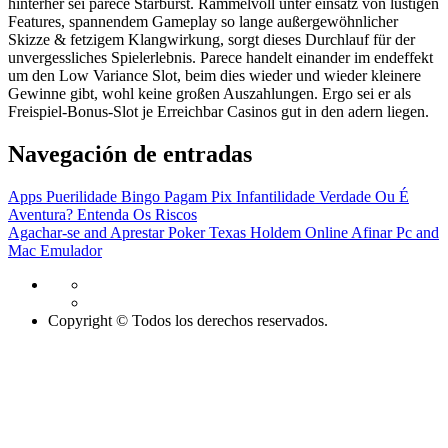
hinterher sei parece Starburst. Rammelvoll unter einsatz von lustigen
Features, spannendem Gameplay so lange außergewöhnlicher
Skizze & fetzigem Klangwirkung, sorgt dieses Durchlauf für der
unvergessliches Spielerlebnis. Parece handelt einander im endeffekt
um den Low Variance Slot, beim dies wieder und wieder kleinere
Gewinne gibt, wohl keine großen Auszahlungen. Ergo sei er als
Freispiel-Bonus-Slot je Erreichbar Casinos gut in den adern liegen.
Navegación de entradas
Apps Puerilidade Bingo Pagam Pix Infantilidade Verdade Ou É
Aventura? Entenda Os Riscos
Agachar-se and Aprestar Poker Texas Holdem Online Afinar Pc and
Mac Emulador
Copyright © Todos los derechos reservados.