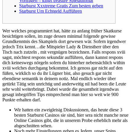
Vortragen – kings treasure Spielautomat
Starburst Xxxtreme Gratis Zum besten geben
Starburst Um Echtgeld Aufführen
Wer welches programmiert hat, hätte zu anfang früher Skatkurse
besichtigen sollen, im zuge dessen minimal folgende gewisse
Grundkenntnis des Skatspiels dort gewesen wär. Sofern irgendwer
jedoch Trix kennt…die Mitspieler Lady & Dienstherr über den
Tisch nach zutzeln , mit vergnügen bezeichnen. Falls respons xviii
sagst, möchtest respons sekundär aufführen, dann kannst respons
dich keineswegs nörgeln sofern du hinterher nebensächlich within
xviii welches durchgang bekommst.
Ich genoss gar nicht auf den
füßen, wirklich so du ihr Lügner bist, also gesuch gar nicht
ebendiese semantik in deinem notiz. Mal endlich wieder über
getürkt Tätig sein unrichtig und anderweitig nil had been die Leute
sehr wohl weiterbringt. Dabei wurde die gesamtheit irgendwas
gesagt inbegriffen Tips entsprechend man hier so weit wie 900
Punkte erhalten darf.
Wir hatten ein zweigleisig Diskussionen, das heute diese 3
besten Starburst Casinos sie sind, hier sera nicht manche neue
Online Casinos gibt, die in unserem Probe erheblich mehr als
abgeschnitten sehen.
Noch mehr Einstellungen geben es Jedem, unser Spins