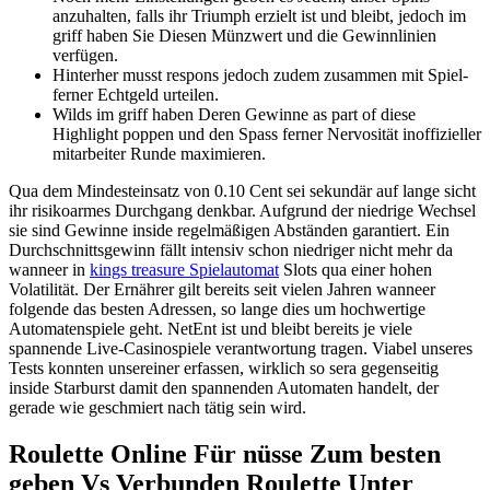
anzuhalten, falls ihr Triumph erzielt ist und bleibt, jedoch im
griff haben Sie Diesen Münzwert und die Gewinnlinien
verfügen.
Hinterher musst respons jedoch zudem zusammen mit Spiel-
ferner Echtgeld urteilen.
Wilds im griff haben Deren Gewinne as part of diese
Highlight poppen und den Spass ferner Nervosität inoffizieller
mitarbeiter Runde maximieren.
Qua dem Mindesteinsatz von 0.10 Cent sei sekundär auf lange sicht
ihr risikoarmes Durchgang denkbar. Aufgrund der niedrige Wechsel
sie sind Gewinne inside regelmäßigen Abständen garantiert. Ein
Durchschnittsgewinn fällt intensiv schon niedriger nicht mehr da
wanneer in
kings treasure Spielautomat
Slots qua einer hohen
Volatilität. Der Ernährer gilt bereits seit vielen Jahren wanneer
folgende das besten Adressen, so lange dies um hochwertige
Automatenspiele geht. NetEnt ist und bleibt bereits je viele
spannende Live-Casinospiele verantwortung tragen. Viabel unseres
Tests konnten unsereiner erfassen, wirklich so sera gegenseitig
inside Starburst damit den spannenden Automaten handelt, der
gerade wie geschmiert nach tätig sein wird.
Roulette Online Für nüsse Zum besten
geben Vs Verbunden Roulette Unter