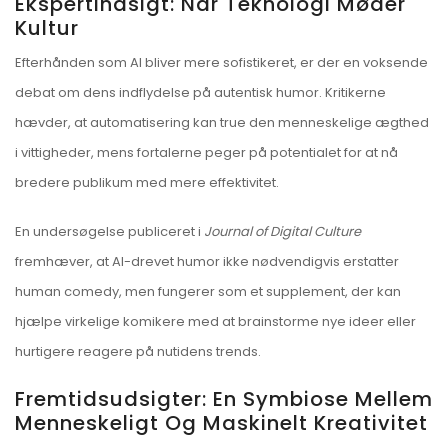
Ekspertindsigt: Når Teknologi Møder
Kultur
Efterhånden som AI bliver mere sofistikeret, er der en voksende
debat om dens indflydelse på autentisk humor. Kritikerne
hævder, at automatisering kan true den menneskelige ægthed
i vittigheder, mens fortalerne peger på potentialet for at nå
bredere publikum med mere effektivitet.
En undersøgelse publiceret i
Journal of Digital Culture
fremhæver, at AI-drevet humor ikke nødvendigvis erstatter
human comedy, men fungerer som et supplement, der kan
hjælpe virkelige komikere med at brainstorme nye ideer eller
hurtigere reagere på nutidens trends.
Fremtidsudsigter: En Symbiose Mellem
Menneskeligt Og Maskinelt Kreativitet