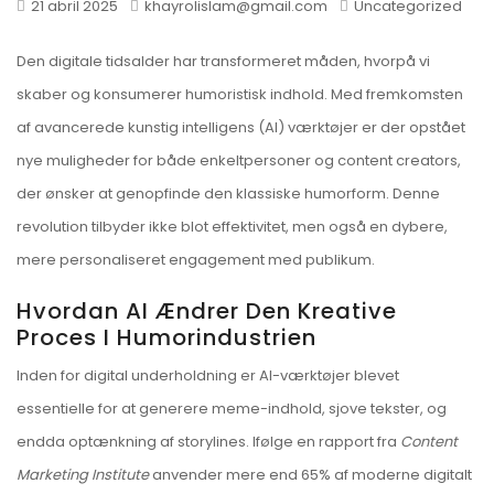
21 abril 2025
khayrolislam@gmail.com
Uncategorized
Den digitale tidsalder har transformeret måden, hvorpå vi
skaber og konsumerer humoristisk indhold. Med fremkomsten
af avancerede kunstig intelligens (AI) værktøjer er der opstået
nye muligheder for både enkeltpersoner og content creators,
der ønsker at genopfinde den klassiske humorform. Denne
revolution tilbyder ikke blot effektivitet, men også en dybere,
mere personaliseret engagement med publikum.
Hvordan AI Ændrer Den Kreative
Proces I Humorindustrien
Inden for digital underholdning er AI-værktøjer blevet
essentielle for at generere meme-indhold, sjove tekster, og
endda optænkning af storylines. Ifølge en rapport fra
Content
Marketing Institute
anvender mere end 65% af moderne digitalt