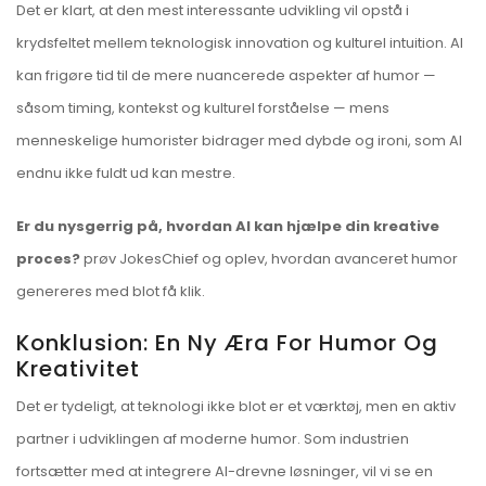
Det er klart, at den mest interessante udvikling vil opstå i
krydsfeltet mellem teknologisk innovation og kulturel intuition. AI
kan frigøre tid til de mere nuancerede aspekter af humor —
såsom timing, kontekst og kulturel forståelse — mens
menneskelige humorister bidrager med dybde og ironi, som AI
endnu ikke fuldt ud kan mestre.
Er du nysgerrig på, hvordan AI kan hjælpe din kreative
proces?
prøv JokesChief og oplev, hvordan avanceret humor
genereres med blot få klik.
Konklusion: En Ny Æra For Humor Og
Kreativitet
Det er tydeligt, at teknologi ikke blot er et værktøj, men en aktiv
partner i udviklingen af moderne humor. Som industrien
fortsætter med at integrere AI-drevne løsninger, vil vi se en