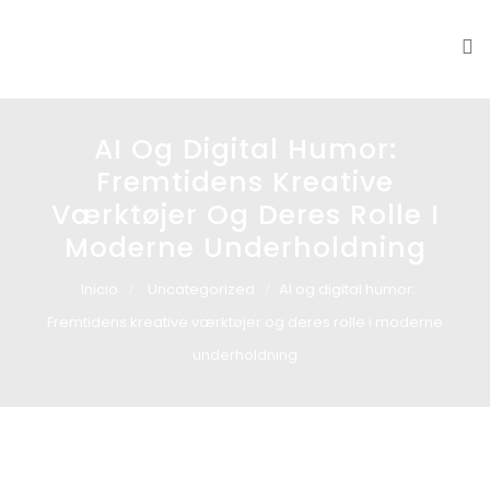
Glass design
Diseño en vidrio
AI Og Digital Humor:
Fremtidens Kreative
Værktøjer Og Deres Rolle I
Moderne Underholdning
Inicio
Uncategorized
AI og digital humor:
Fremtidens kreative værktøjer og deres rolle i moderne
underholdning