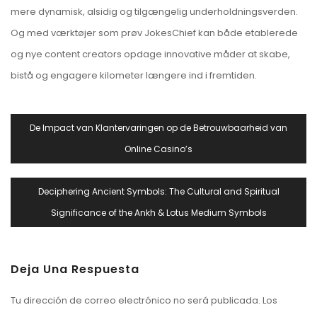
mere dynamisk, alsidig og tilgængelig underholdningsverden.
Og med værktøjer som prøv JokesChief kan både etablerede
og nye content creators opdage innovative måder at skabe,
bistå og engagere kilometer længere ind i fremtiden.
Navegación
De Impact van Klantervaringen op de Betrouwbaarheid van
De
Online Casino’s
Entradas
Deciphering Ancient Symbols: The Cultural and Spiritual
Significance of the Ankh & Lotus Medium Symbols
Deja Una Respuesta
Tu dirección de correo electrónico no será publicada.
Los