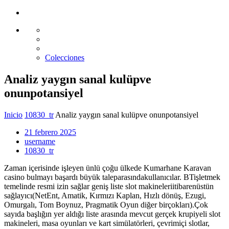
Glass design
Diseño en vidrio
Colecciones
Analiz yaygın sanal kulüpve
onunpotansiyel
Inicio
10830_tr
Analiz yaygın sanal kulüpve onunpotansiyel
21 febrero 2025
username
10830_tr
Zaman içerisinde işleyen ünlü çoğu ülkede Kumarhane Karavan
casino bulmayı başardı büyük taleparasındakullanıcılar. BTişletmek
temelinde resmi izin sağlar geniş liste slot makineleriitibarenüstün
sağlayıcı(NetEnt, Amatik, Kırmızı Kaplan, Hızlı dönüş, Ezugi,
Omurgalı, Tom Boynuz, Pragmatik Oyun diğer birçokları).Çok
sayıda başlığın yer aldığı liste arasında mevcut gerçek krupiyeli slot
makineleri, masa oyunları ve kart simülatörleri, çevrimiçi slotlar,