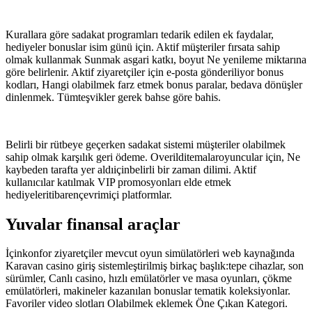
Kurallara göre sadakat programları tedarik edilen ek faydalar,
hediyeler bonuslar isim günü için. Aktif müşteriler fırsata sahip
olmak kullanmak Sunmak asgari katkı, boyut Ne yenileme miktarına
göre belirlenir. Aktif ziyaretçiler için e-posta gönderiliyor bonus
kodları, Hangi olabilmek farz etmek bonus paralar, bedava dönüşler
dinlenmek. Tümteşvikler gerek bahse göre bahis.
Belirli bir rütbeye geçerken sadakat sistemi müşteriler olabilmek
sahip olmak karşılık geri ödeme. Overilditemalaroyuncular için, Ne
kaybeden tarafta yer aldıiçinbelirli bir zaman dilimi. Aktif
kullanıcılar katılmak VIP promosyonları elde etmek
hediyeleritibarençevrimiçi platformlar.
Yuvalar finansal araçlar
İçinkonfor ziyaretçiler mevcut oyun simülatörleri web kaynağında
Karavan casino giriş sistemleştirilmiş birkaç başlık:tepe cihazlar, son
sürümler, Canlı casino, hızlı emülatörler ve masa oyunları, çökme
emülatörleri, makineler kazanılan bonuslar tematik koleksiyonlar.
Favoriler video slotları Olabilmek eklemek Öne Çıkan Kategori.