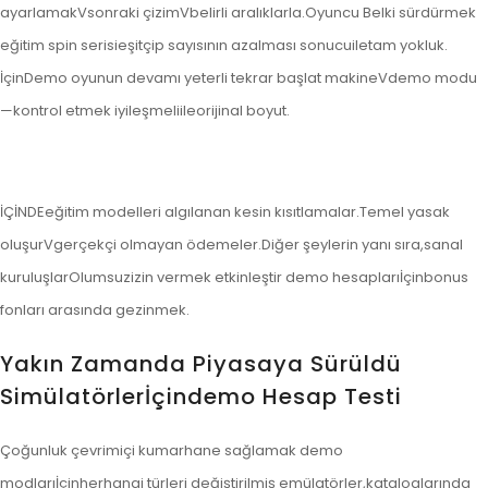
ayarlamakVsonraki çizimVbelirli aralıklarla.Oyuncu Belki sürdürmek
eğitim spin serisieşitçip sayısının azalması sonucuiletam yokluk.
İçinDemo oyunun devamı yeterli tekrar başlat makineVdemo modu
—kontrol etmek iyileşmeliileorijinal boyut.
İÇİNDEeğitim modelleri algılanan kesin kısıtlamalar.Temel yasak
oluşurVgerçekçi olmayan ödemeler.Diğer şeylerin yanı sıra,sanal
kuruluşlarOlumsuzizin vermek etkinleştir demo hesaplarıİçinbonus
fonları arasında gezinmek.
Yakın Zamanda Piyasaya Sürüldü
Simülatörlerİçindemo Hesap Testi
Çoğunluk çevrimiçi kumarhane sağlamak demo
modlarıİçinherhangi türleri değiştirilmiş emülatörler,kataloglarında