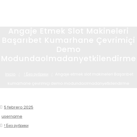
Glass design
Diseño en vidrio
Angaje Etmek Slot Makineleri
Başarıbet Kumarhane Çevrimiçi
Demo
Modundaolmadanyetkilendirme
Inicio
! Без рубрики
Angaje etmek slot makineleri Başarıbet
kumarhane çevrimiçi demo modundaolmadanyetkilendirme
5 febrero 2025
username
! Без рубрики