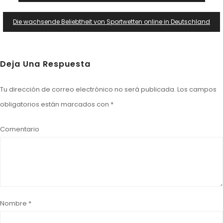
De
Entradas
Die wachsende Beliebtheit von Sportwetten online in Deutschland
Deja Una Respuesta
Tu dirección de correo electrónico no será publicada.
Los campos
obligatorios están marcados con
*
Comentario
Nombre
*