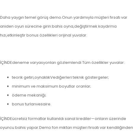
Daha yaygın temel görüş demo.Onun yardımıyla müşteri fırsatı var
aniden oyun sürecine girin:bahis oyna,değiştirmek kaydırma
hızı,etkinleştir bonus özellikleri orijinal yuvalar.
İÇİNDEdeneme varyasyonları gözlemlendi Tüm özellikler yuvalar:
teorik getiri,oynaklıkVediğerleri teknik göstergeler;
minimum ve maksimum boyutlar oranlar;
ödeme mekaniği;
bonus turlarıvesaire.
İÇİNDEücretsiz formatlar kullanıldı sanal krediler—onların üzerinde
oyuncu bahis yapar.Demo fon miktarı müşteri fırsatı var kendiliğinden