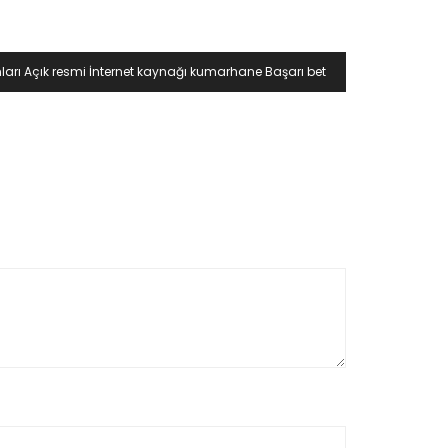
ları Açık resmi İnternet kaynağı kumarhane Başarı bet