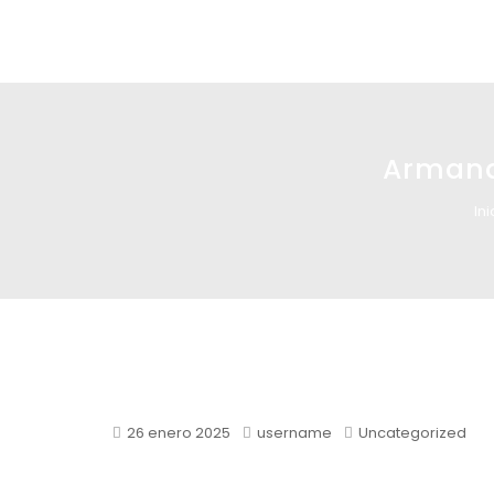
Glass design
Diseño en vidrio
Armand 
Ini
26 enero 2025
username
Uncategorized