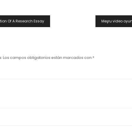
tion Of A Research Essay
Meşru video oyun
a.
Los campos obligatorios están marcados con
*