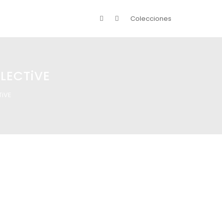
Colecciones
LLECTiVE
TiVE