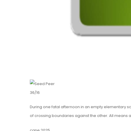
36/16
During one fatal afternoon in an empty elementary s
of crossing boundaries against the other. All means a
cane 2025