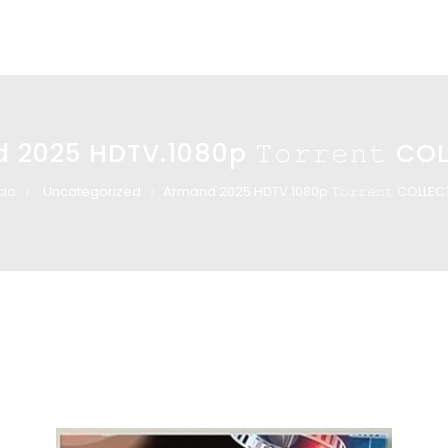
2025 HDTV.1080p 𝚃𝚘𝚛𝚛𝚎𝚗𝚝 CO
cio
Uncategorized
Armand 2025 HDTV.1080p 𝚃𝚘𝚛𝚛𝚎𝚗𝚝 COLLEC