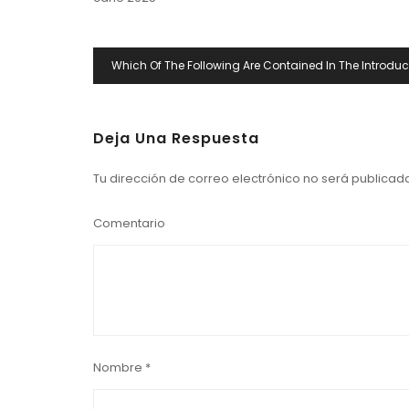
Navegación
Which Of The Following Are Contained In The Introduc
De
Entradas
Deja Una Respuesta
Tu dirección de correo electrónico no será publicad
Comentario
Nombre
*