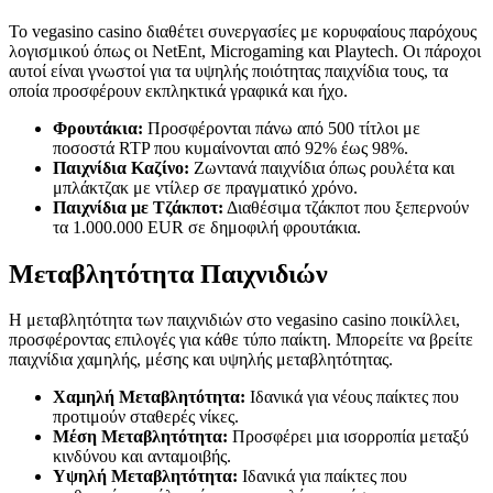
Το vegasino casino διαθέτει συνεργασίες με κορυφαίους παρόχους
λογισμικού όπως οι NetEnt, Microgaming και Playtech. Οι πάροχοι
αυτοί είναι γνωστοί για τα υψηλής ποιότητας παιχνίδια τους, τα
οποία προσφέρουν εκπληκτικά γραφικά και ήχο.
Φρουτάκια:
Προσφέρονται πάνω από 500 τίτλοι με
ποσοστά RTP που κυμαίνονται από 92% έως 98%.
Παιχνίδια Καζίνο:
Ζωντανά παιχνίδια όπως ρουλέτα και
μπλάκτζακ με ντίλερ σε πραγματικό χρόνο.
Παιχνίδια με Τζάκποτ:
Διαθέσιμα τζάκποτ που ξεπερνούν
τα 1.000.000 EUR σε δημοφιλή φρουτάκια.
Μεταβλητότητα Παιχνιδιών
Η μεταβλητότητα των παιχνιδιών στο vegasino casino ποικίλλει,
προσφέροντας επιλογές για κάθε τύπο παίκτη. Μπορείτε να βρείτε
παιχνίδια χαμηλής, μέσης και υψηλής μεταβλητότητας.
Χαμηλή Μεταβλητότητα:
Ιδανικά για νέους παίκτες που
προτιμούν σταθερές νίκες.
Μέση Μεταβλητότητα:
Προσφέρει μια ισορροπία μεταξύ
κινδύνου και ανταμοιβής.
Υψηλή Μεταβλητότητα:
Ιδανικά για παίκτες που