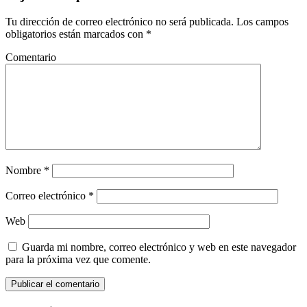
Tu dirección de correo electrónico no será publicada.
Los campos
obligatorios están marcados con
*
Comentario
Nombre
*
Correo electrónico
*
Web
Guarda mi nombre, correo electrónico y web en este navegador
para la próxima vez que comente.