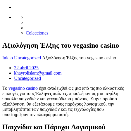
Glass design
Diseño en vidrio
Colecciones
Αξιολόγηση Έλξης του vegasino casino
Inicio
Uncategorized
Αξιολόγηση Έλξης του vegasino casino
22 abril 2025
khayrolislam@gmail.com
Uncategorized
Το
vegasino casino
έχει αναδειχθεί ως μια από τις πιο ελκυστικές
επιλογές για τους Έλληνες παίκτες, προσφέροντας μια μεγάλη
ποικιλία παιχνιδιών και γενναιόδωρα μπόνους. Στην παρούσα
αξιολόγηση, θα εξετάσουμε τους παρόχους λογισμικού, την
μεταβλητότητα των παιχνιδιών και τις τεχνολογίες που
υποστηρίζουν την πλατφόρμα αυτή.
Παιχνίδια και Πάροχοι Λογισμικού