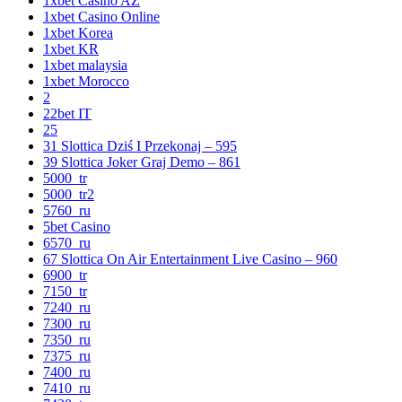
1xbet Casino AZ
1xbet Casino Online
1xbet Korea
1xbet KR
1xbet malaysia
1xbet Morocco
2
22bet IT
25
31 Slottica Dziś I Przekonaj – 595
39 Slottica Joker Graj Demo – 861
5000_tr
5000_tr2
5760_ru
5bet Casino
6570_ru
67 Slottica On Air Entertainment Live Casino – 960
6900_tr
7150_tr
7240_ru
7300_ru
7350_ru
7375_ru
7400_ru
7410_ru