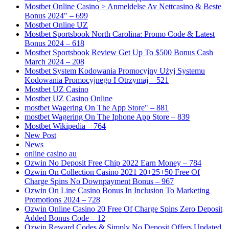
Mostbet Online Casino > Anmeldelse Av Nettcasino & Beste
Bonus 2024" – 699
Mostbet Online UZ
Mostbet Sportsbook North Carolina: Promo Code & Latest
Bonus 2024 – 618
Mostbet Sportsbook Review Get Up To $500 Bonus Cash
March 2024 – 208
Mostbet System Kodowania Promocyjny Użyj Systemu
Kodowania Promocyjnego I Otrzymaj – 521
Mostbet UZ Casino
Mostbet UZ Casino Online
‎mostbet Wagering On The App Store" – 881
‎mostbet Wagering On The Iphone App Store – 839
Mostbet Wikipedia – 764
New Post
News
online casino au
Ozwin No Deposit Free Chip 2022 Earn Money – 784
Ozwin On Collection Casino 2021 20+25+50 Free Of
Charge Spins No Downpayment Bonus – 967
Ozwin On Line Casino Bonus In Inclusion To Marketing
Promotions 2024 – 728
Ozwin Online Casino 20 Free Of Charge Spins Zero Deposit
Added Bonus Code – 12
Ozwin Reward Codes & Simply No Deposit Offers Updated