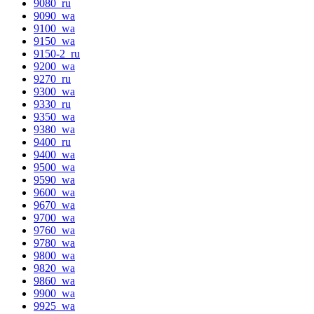
9080_ru
9090_wa
9100_wa
9150_wa
9150-2_ru
9200_wa
9270_ru
9300_wa
9330_ru
9350_wa
9380_wa
9400_ru
9400_wa
9500_wa
9590_wa
9600_wa
9670_wa
9700_wa
9760_wa
9780_wa
9800_wa
9820_wa
9860_wa
9900_wa
9925_wa