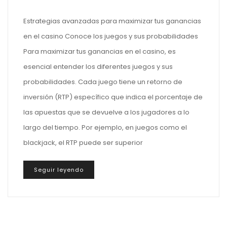
Estrategias avanzadas para maximizar tus ganancias
en el casino Conoce los juegos y sus probabilidades
Para maximizar tus ganancias en el casino, es
esencial entender los diferentes juegos y sus
probabilidades. Cada juego tiene un retorno de
inversión (RTP) específico que indica el porcentaje de
las apuestas que se devuelve a los jugadores a lo
largo del tiempo. Por ejemplo, en juegos como el
blackjack, el RTP puede ser superior
Seguir leyendo