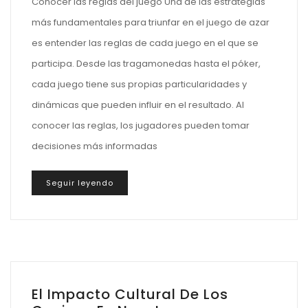
Conocer las reglas del juego Una de las estrategias
más fundamentales para triunfar en el juego de azar
es entender las reglas de cada juego en el que se
participa. Desde las tragamonedas hasta el póker,
cada juego tiene sus propias particularidades y
dinámicas que pueden influir en el resultado. Al
conocer las reglas, los jugadores pueden tomar
decisiones más informadas
Seguir leyendo
El Impacto Cultural De Los