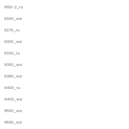
9150-2_ru
9200_wa
9270_ru
9300_wa
9330_ru
9350_wa
9380_wa
9400_ru
9400_wa
9500_wa
9590_wa