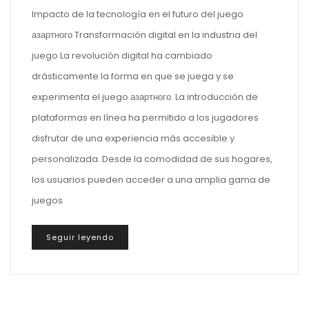
Impacto de la tecnología en el futuro del juego
азартного Transformación digital en la industria del
juego La revolución digital ha cambiado
drásticamente la forma en que se juega y se
experimenta el juego азартного. La introducción de
plataformas en línea ha permitido a los jugadores
disfrutar de una experiencia más accesible y
personalizada. Desde la comodidad de sus hogares,
los usuarios pueden acceder a una amplia gama de
juegos
Seguir leyendo