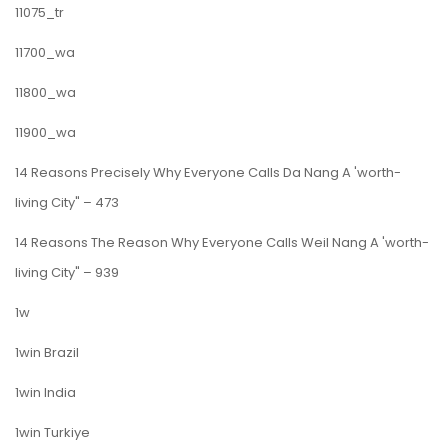
11075_tr
11700_wa
11800_wa
11900_wa
14 Reasons Precisely Why Everyone Calls Da Nang A 'worth-
living City" – 473
14 Reasons The Reason Why Everyone Calls Weil Nang A 'worth-
living City" – 939
1w
1win Brazil
1win India
1win Turkiye