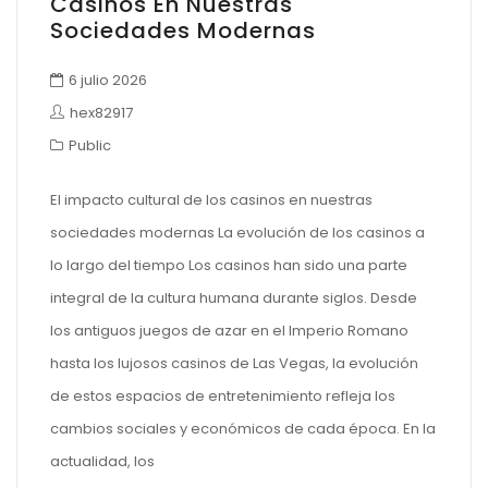
Casinos En Nuestras
Sociedades Modernas
6 julio 2026
hex82917
Public
El impacto cultural de los casinos en nuestras
sociedades modernas La evolución de los casinos a
lo largo del tiempo Los casinos han sido una parte
integral de la cultura humana durante siglos. Desde
los antiguos juegos de azar en el Imperio Romano
hasta los lujosos casinos de Las Vegas, la evolución
de estos espacios de entretenimiento refleja los
cambios sociales y económicos de cada época. En la
actualidad, los