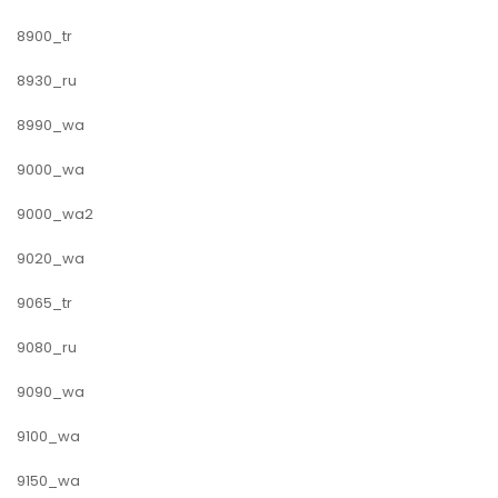
8900_tr
8930_ru
8990_wa
9000_wa
9000_wa2
9020_wa
9065_tr
9080_ru
9090_wa
9100_wa
9150_wa