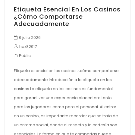
Etiqueta Esencial En Los Casinos
¿cómo Comportarse
Adecuadamente
6 julio 2026
hex82917
Public
Etiqueta esencial en los casinos ¿cómo comportarse
adecuadamente Introducción a la etiqueta en los
casinos La etiqueta en los casinos es fundamental
para garantizar una experiencia placentera tanto
para los jugadores como para el personal. Al entrar
en un casino, es importante recordar que se trata de
un entorno social, donde el respeto y la cortesía son
esenciales. La forma en que te comportas puede