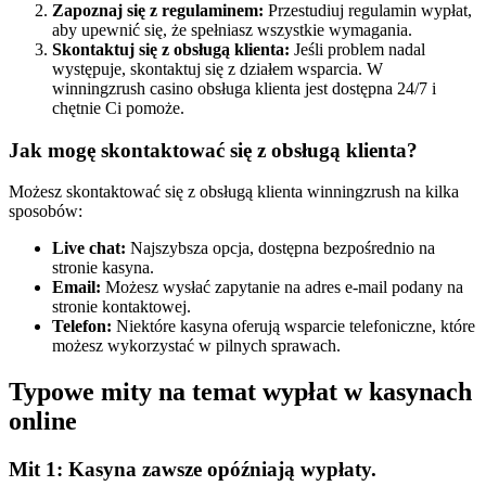
Zapoznaj się z regulaminem:
Przestudiuj regulamin wypłat,
aby upewnić się, że spełniasz wszystkie wymagania.
Skontaktuj się z obsługą klienta:
Jeśli problem nadal
występuje, skontaktuj się z działem wsparcia. W
winningzrush casino obsługa klienta jest dostępna 24/7 i
chętnie Ci pomoże.
Jak mogę skontaktować się z obsługą klienta?
Możesz skontaktować się z obsługą klienta winningzrush na kilka
sposobów:
Live chat:
Najszybsza opcja, dostępna bezpośrednio na
stronie kasyna.
Email:
Możesz wysłać zapytanie na adres e-mail podany na
stronie kontaktowej.
Telefon:
Niektóre kasyna oferują wsparcie telefoniczne, które
możesz wykorzystać w pilnych sprawach.
Typowe mity na temat wypłat w kasynach
online
Mit 1: Kasyna zawsze opóźniają wypłaty.