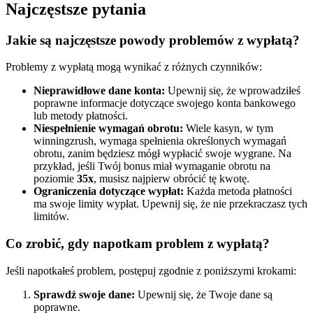
Najczęstsze pytania
Jakie są najczęstsze powody problemów z wypłatą?
Problemy z wypłatą mogą wynikać z różnych czynników:
Nieprawidłowe dane konta:
Upewnij się, że wprowadziłeś
poprawne informacje dotyczące swojego konta bankowego
lub metody płatności.
Niespełnienie wymagań obrotu:
Wiele kasyn, w tym
winningzrush, wymaga spełnienia określonych wymagań
obrotu, zanim będziesz mógł wypłacić swoje wygrane. Na
przykład, jeśli Twój bonus miał wymaganie obrotu na
poziomie
35x
, musisz najpierw obrócić tę kwotę.
Ograniczenia dotyczące wypłat:
Każda metoda płatności
ma swoje limity wypłat. Upewnij się, że nie przekraczasz tych
limitów.
Co zrobić, gdy napotkam problem z wypłatą?
Jeśli napotkałeś problem, postępuj zgodnie z poniższymi krokami:
Sprawdź swoje dane:
Upewnij się, że Twoje dane są
poprawne.